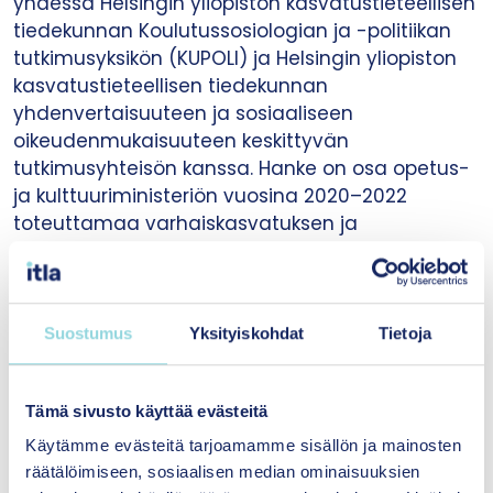
yhdessä Helsingin yliopiston kasvatustieteellisen
tiedekunnan Koulutussosiologian ja -politiikan
tutkimusyksikön (KUPOLI) ja Helsingin yliopiston
kasvatustieteellisen tiedekunnan
yhdenvertaisuuteen ja sosiaaliseen
oikeudenmukaisuuteen keskittyvän
tutkimusyhteisön kanssa. Hanke on osa opetus-
ja kulttuuriministeriön vuosina 2020–2022
toteuttamaa varhaiskasvatuksen ja
perusopetuksen laatua ja tasa-arvoa
parantavaa Oikeus Oppia -kehittämisohjelmaa.
Suostumus
Yksityiskohdat
Tietoja
Lisätietoja
Tämä sivusto käyttää evästeitä
Käytämme evästeitä tarjoamamme sisällön ja mainosten
räätälöimiseen, sosiaalisen median ominaisuuksien