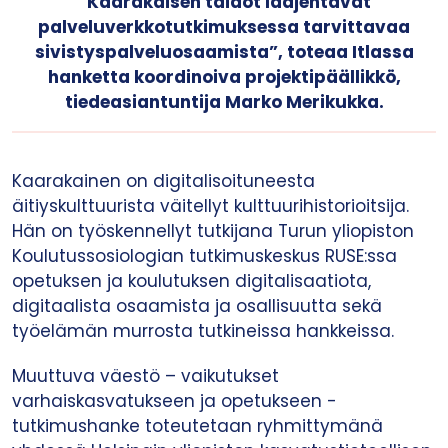
“Kaarakaisen taidot laajentavat
palveluverkkotutkimuksessa tarvittavaa
sivistyspalveluosaamista”, toteaa Itlassa
hanketta koordinoiva projektipäällikkö,
tiedeasiantuntija Marko Merikukka.
Kaarakainen on digitalisoituneesta
äitiyskulttuurista väitellyt kulttuurihistorioitsija.
Hän on työskennellyt tutkijana Turun yliopiston
Koulutussosiologian tutkimuskeskus RUSE:ssa
opetuksen ja koulutuksen digitalisaatiota,
digitaalista osaamista ja osallisuutta sekä
työelämän murrosta tutkineissa hankkeissa.
Muuttuva väestö – vaikutukset
varhaiskasvatukseen ja opetukseen -
tutkimushanke toteutetaan ryhmittymänä