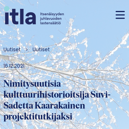
Siirry sisältöön
Uutiset
>
Uutiset
16.12.2021
Nimitysuutisia –
kulttuurihistorioitsija Suvi-
Sadetta Kaarakainen
projektitutkijaksi