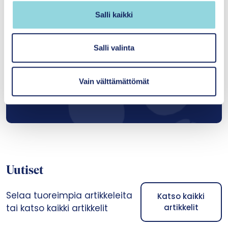
Science Specialist
v
Salli kaikki
Kasvun tuki
a
l
marko.merikukka@itla.fi
i
Salli valinta
n
t
040 647 5565
Vain välttämättömät
a
Tutustu asiantuntijaan
Uutiset
Selaa tuoreimpia artikkeleita
Katso kaikki
tai katso kaikki artikkelit
artikkelit