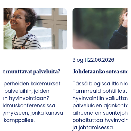
Blogit
|
22.06.2026
Johdetaanko sotea suoritteilla?
Tässä blogissa Itlan kehitysjohtaja Marika
Tammeaid pohtii lasten, nuorten ja perheiden
hyvinvointiin vaikuttavien päätösten ja
palveluiden ajankohtaisia ilmiöitä. Tällä kertaa
aiheena on suoritejohtaminen, joka paraikaa
pohdituttaa hyvinvointialueiden kehittämisessä
ja johtamisessa.