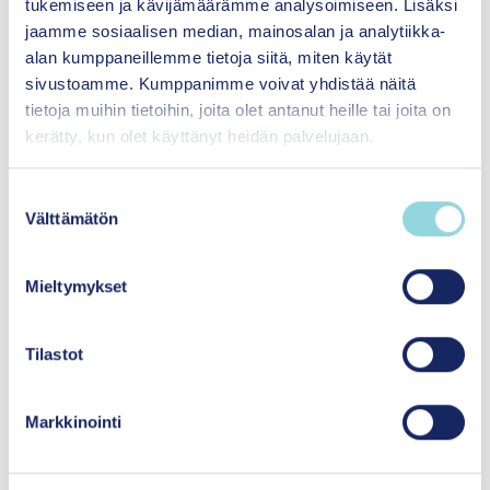
tukemiseen ja kävijämäärämme analysoimiseen. Lisäksi
jaamme sosiaalisen median, mainosalan ja analytiikka-
alan kumppaneillemme tietoja siitä, miten käytät
sivustoamme. Kumppanimme voivat yhdistää näitä
tietoja muihin tietoihin, joita olet antanut heille tai joita on
kerätty, kun olet käyttänyt heidän palvelujaan.
S
Välttämätön
u
o
s
Mieltymykset
t
u
m
Tilastot
u
k
Markkinointi
Marko Merikukka
s
e
Tiedeasiantuntija
n