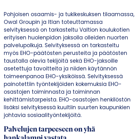
Pohjoisen osaamis- ja tukikeskuksen tilaamassa,
Owal Groupin ja Itlan toteuttamassa
selvityksessä on tarkasteltu Valtion koulukotien
erityisen huolenpidon jaksolla olleiden nuorten
palvelupolkuja. Selvityksessä on tarkasteltu
myös EHO-päätösten perusteita ja päätösten
taustalla olevia tekijöitä sekä EHO-jaksoille
asetettuja tavoitteita ja niiden käytännön
toimeenpanoa EHO-yksiköissä. Selvityksessä
painotettiin työntekijöiden kokemuksia EHO-
osastojen toiminnasta ja toiminnan
kehittämistarpeista. EHO-osastojen henkilöstön
lisäksi selvityksessä kuultiin suurten kaupunkien
johtavia sosiaalityöntekijöitä.
Palvelujen tarpeeseen on yhä
hankalampi vastata