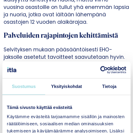
vuosina osastoille on tullut yhä enemmän lapsia
ja nuoria, jotka ovat iältään lähempänä
osastojen 12 vuoden alaikärajaa.
Palveluiden rajapintojen kehittämistä
Selvityksen mukaan pääsääntöisesti EHO-
jaksolle asetetut tavoitteet saavutetaan hyvin.
EHO-jaksojen ongelmaksi tunnistetaan kuitenkin
vaikutusten pysyvyys. Ongelmien juurisyihin ei
EHO-jaksoilla juuri voida vaikuttaa. EHO-jaksolla
saadaan nuorelle esimerkiksi pidempiaikainen
Suostumus
Yksityiskohdat
Tietoja
päihteetön jakso, mutta itse päihdeongelmaa
EHO ei ratkaise. Tämän vuoksi prosesseja ja
Tämä sivusto käyttää evästeitä
rajapintoja erityisesti mielenterveys- ja
päihdepalveluihin tulisi kehittää aiempaa
Käytämme evästeitä tarjoamamme sisällön ja mainosten
yhtenäisemmiksi.
räätälöimiseen, sosiaalisen median ominaisuuksien
tukemiseen ja kävijämäärämme analysoimiseen. Lisäksi