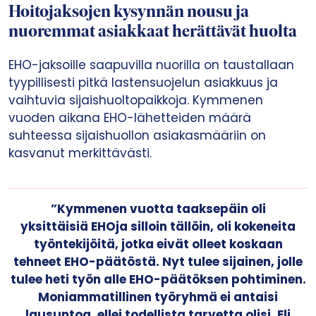
Hoitojaksojen kysynnän nousu ja
nuoremmat asiakkaat herättävät huolta
EHO-jaksoille saapuvilla nuorilla on taustallaan
tyypillisesti pitkä lastensuojelun asiakkuus ja
vaihtuvia sijaishuoltopaikkoja. Kymmenen
vuoden aikana EHO-lähetteiden määrä
suhteessa sijaishuollon asiakasmääriin on
kasvanut merkittävästi.
”Kymmenen vuotta taaksepäin oli
yksittäisiä EHOja silloin tällöin, oli kokeneita
työntekijöitä, jotka eivät olleet koskaan
tehneet EHO-päätöstä. Nyt tulee sijainen, jolle
tulee heti työn alle EHO-päätöksen pohtiminen.
Moniammatillinen työryhmä ei antaisi
lausuntoa, ellei todellista tarvetta olisi. Eli