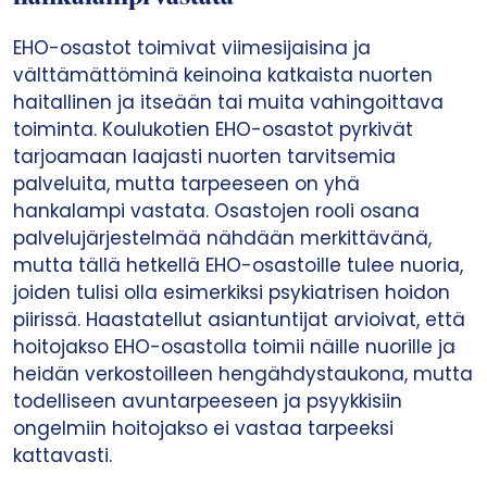
EHO-osastot toimivat viimesijaisina ja
välttämättöminä keinoina katkaista nuorten
haitallinen ja itseään tai muita vahingoittava
toiminta. Koulukotien EHO-osastot pyrkivät
tarjoamaan laajasti nuorten tarvitsemia
palveluita, mutta tarpeeseen on yhä
hankalampi vastata. Osastojen rooli osana
palvelujärjestelmää nähdään merkittävänä,
mutta tällä hetkellä EHO-osastoille tulee nuoria,
joiden tulisi olla esimerkiksi psykiatrisen hoidon
piirissä. Haastatellut asiantuntijat arvioivat, että
hoitojakso EHO-osastolla toimii näille nuorille ja
heidän verkostoilleen hengähdystaukona, mutta
todelliseen avuntarpeeseen ja psyykkisiin
ongelmiin hoitojakso ei vastaa tarpeeksi
kattavasti.