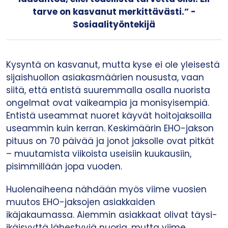
tarve on kasvanut merkittävästi.” -
Sosiaalityöntekijä
Kysyntä on kasvanut, mutta kyse ei ole yleisestä
sijaishuollon asiakasmäärien noususta, vaan
siitä, että entistä suuremmalla osalla nuorista
ongelmat ovat vaikeampia ja monisyisempiä.
Entistä useammat nuoret käyvät hoitojaksoilla
useammin kuin kerran. Keskimäärin EHO-jakson
pituus on 70 päivää ja jonot jaksolle ovat pitkät
– muutamista viikoista useisiin kuukausiin,
pisimmillään jopa vuoden.
Huolenaiheena nähdään myös viime vuosien
muutos EHO-jaksojen asiakkaiden
ikäjakaumassa. Aiemmin asiakkaat olivat täysi-
ikäisyyttä lähestyviä nuoria, mutta viime