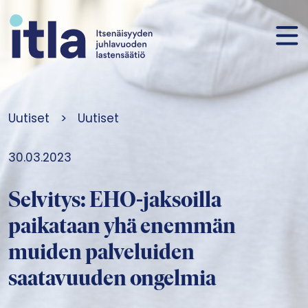
Siirry sisältöön
Uutiset
>
Uutiset
30.03.2023
Selvitys: EHO-jaksoilla
paikataan yhä enemmän
muiden palveluiden
saatavuuden ongelmia