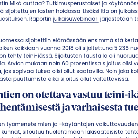
tin Mikä auttaa? Tutkimusperustaiset ja käytännös
ijoitettujen lasten hoidossa. Lisäksi Itla on julkaiss
uosituksen. Raportin
julkaisuwebinaari
järjestetään tä
omessa sijoitettiin elämässään ensimmäistä kertaa
aiken kaikkiaan vuonna 2018 oli sijoitettuna 5 236 nu
n tehty teini-iässä. Sijoitusten taustalla oli nuoruud
. Arvion mukaan noin 60 prosentissa sijoitus olisi v
, jos sopivaa tukea olisi ollut saatavilla. Noin joka k
sta puuttumista eikä sijoitus ollut vältettävissä.
ntien on otettava vastuu teini-ik
ähentämisestä ja varhaisesta tu
ujen työmenetelmien ja -käytäntöjen vaikuttavuuden 
 ja kunnat, sitoutuu huolehtimaan lakisääteisistä teht