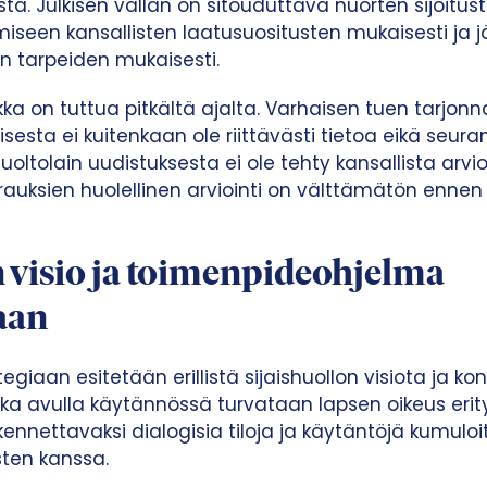
ista. Julkisen vallan on sitouduttava nuorten sijoit
miseen kansallisten laatusuositusten mukaisesti ja jä
n tarpeiden mukaisesti.
kka on tuttua pitkältä ajalta. Varhaisen tuen tarjonn
esta ei kuitenkaan ole riittävästi tietoa eikä seur
uoltolain uudistuksesta ei ole tehty kansallista arvio
urauksien huolellinen arviointi on välttämätön enne
n visio ja toimenpideohjelma
aan
egiaan esitetään erillistä sijaishuollon visiota ja ko
ka avulla käytännössä turvataan lapsen oikeus erity
kennettavaksi dialogisia tiloja ja käytäntöjä kumuloit
sten kanssa.