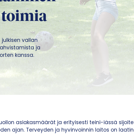
a toimia
julkisen vallan
vahvistamista ja
orten kanssa.
uollon asiakasmäärät ja erityisesti teini-iässä sijo
en ajan. Terveyden ja hyvinvoinnin laitos on laatinu