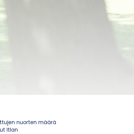
itettujen nuorten määrä
t Itlan