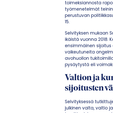
toimeksiannosta rapor
työmenetelmät teininä s
perustuvan politiikkas
15.
Selvityksen mukaan Su
ikäistä vuonna 2018. K
ensimmäinen sijoitus o
vaikeutuneita ongelmia
avohuollon tukitoimilla
pysäytystä eli voimaka
Valtion ja ku
sijoitusten v
Selvityksessä tutkitt
julkinen valta, valtio