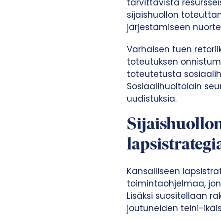
tarvittavista resursse
sijaishuollon toteutta
järjestämiseen nuorte
Varhaisen tuen retorii
toteutuksen onnistumis
toteutetusta sosiaalih
Sosiaalihuoltolain se
uudistuksia.
Sijaishuollo
lapsistrategi
Kansalliseen lapsistrat
toimintaohjelmaa, jon
Lisäksi suositellaan ra
joutuneiden teini-ikäi