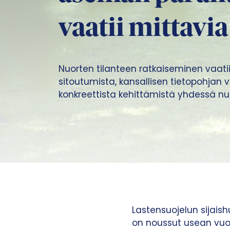
vaatii mittavi
Nuorten tilanteen ratkaiseminen vaatii 
sitoutumista, kansallisen tietopohjan 
konkreettista kehittämistä yhdessä nu
Lastensuojelun sijaish
on noussut usean vuod