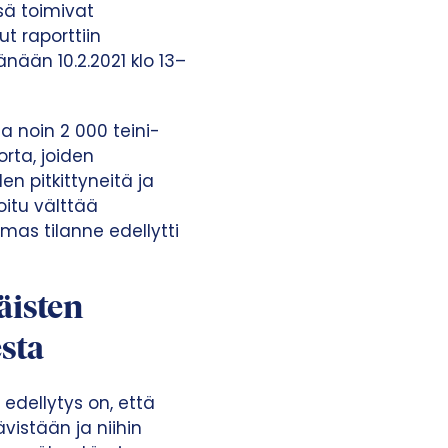
sä toimivat
ut raporttiin
nään 10.2.2021 klo 13–
 noin 2 000 teini-
orta, joiden
en pitkittyneitä ja
oitu välttää
olmas tilanne edellytti
äisten
esta
edellytys on, että
ävistään ja niihin