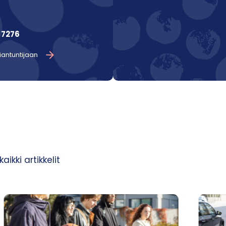
 7276
iantuntijaan
ikki artikkelit