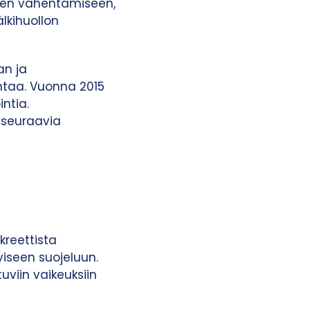
usten vähentämiseen,
lkihuollon
an ja
antaa. Vuonna 2015
intia.
n seuraavia
nkreettista
iseen suojeluun.
uviin vaikeuksiin