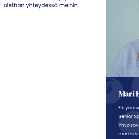
olethan yhteydessä meihin.
t
a
Mari 
Erityisas
Senior Sp
Yhteisöv
mari.hirv