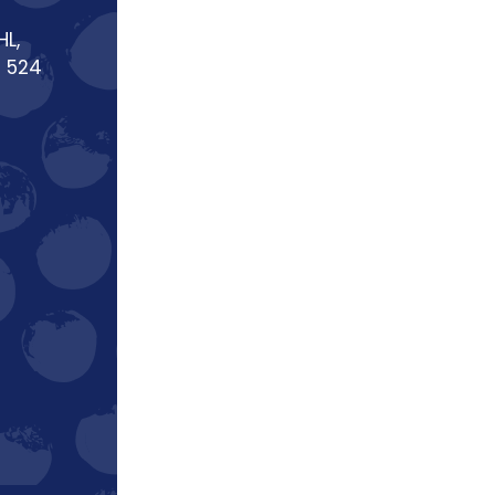
HL,
9 524