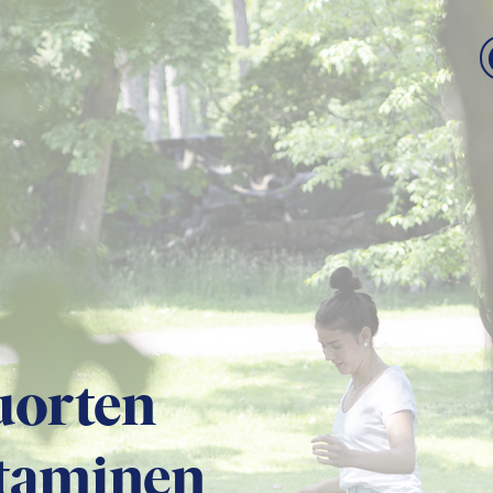
nuorten
taminen