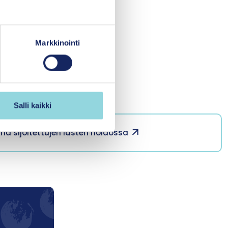
pohjalta.
a tutkimusperustaisia
un kykyä vastata
Markkinointi
tuksia on tehty
ttä
oilla.
Salli kaikki
nä sijoitettujen lasten hoidossa