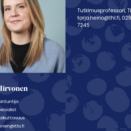
Tutkimusprofessori, T
tarja.heino@thl.fi, 02
7245
Hirvonen
iantuntija
ecialist
aikuttavuus
onen@itla.fi