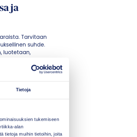
sa ja
raista. Tarvitaan
muksellinen suhde.
, luotetaan,
maksuttu, mutta sen
ärjestäminen
Tietoja
anteissa
topohja kokoaa
eistoa seurannan,
 ominaisuuksien tukemiseen
a THL:n Lasteri-
tiikka-alan
tista hoitoa lapsille,
ietoja muihin tietoihin, joita