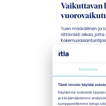
Vaikuttavan 
vuorovaikut
Tuen määrällinen ja 
riittävästi aikaa, jot
Kokemusasiantuntijoid
arvostetaan ja rakast
toteutumiseen käytänn
Sijaishuollon
Suostumus
Suomeen tarvitaan kans
sosiaalityöntekijän kä
Tämä sivusto käyttää eväste
yksikkökohtaista tiet
Käytämme evästeitä tarjoama
arvioinnin ja tutkimuk
ja kävijämäärämme analysoim
hankkeessa (
Kansallin
kumppaneillemme tietoja siitä