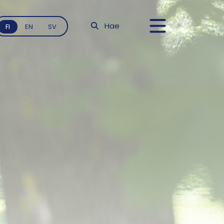
Hae
FI
EN
SV