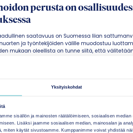
hoidon perusta on osallisuudes
uksessa
laadullinen saatavuus on Suomessa liian sattumanva
ta nuorten ja työntekijöiden välille muodostuu luotta
en mukaan oleellista on tunne siitä, että välitetään
etaan. Nuorten osallisuus on tavoitteena laajalti o
öissä tarvitaan vielä paljon tekoja.
 tietoperusta ja jälkihuollon j
Yksityiskohdat
allinen tietopohja, jonka avulla kaikissa sijoitustil
ytössä on oleellinen tieto sijaishuoltopaikoista. Tie
itä
oa toiminnasta ja palveluista sekä tarjoaa myös ain
mme sisällön ja mainosten räätälöimiseen, sosiaalisen median
sen käyttöön. Kansallinen tietopohja voidaan rakenta
iseen. Lisäksi jaamme sosiaalisen median, mainosalan ja analy
en tietopohja lastensuojelulain nojalla ympärivuorokau
, miten käytät sivustoamme. Kumppanimme voivat yhdistää näitä t