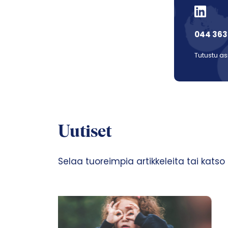
044 363
Tutustu as
Uutiset
Selaa tuoreimpia artikkeleita tai katso ka