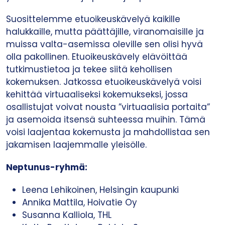
Suosittelemme etuoikeuskävelyä kaikille
halukkaille, mutta päättäjille, viranomaisille ja
muissa valta-asemissa oleville sen olisi hyvä
olla pakollinen. Etuoikeuskävely elävöittää
tutkimustietoa ja tekee siitä kehollisen
kokemuksen. Jatkossa etuoikeuskävelyä voisi
kehittää virtuaaliseksi kokemukseksi, jossa
osallistujat voivat nousta ”virtuaalisia portaita”
ja asemoida itsensä suhteessa muihin. Tämä
voisi laajentaa kokemusta ja mahdollistaa sen
jakamisen laajemmalle yleisölle.
Neptunus-ryhmä:
Leena Lehikoinen, Helsingin kaupunki
Annika Mattila, Hoivatie Oy
Susanna Kalliola, THL