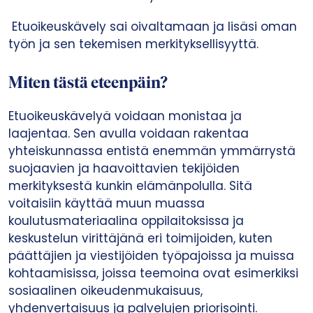
Etuoikeuskävely sai oivaltamaan ja lisäsi oman
työn ja sen tekemisen merkityksellisyyttä.​
Miten tästä eteenpäin?
Etuoikeuskävelyä voidaan monistaa ja
laajentaa. Sen avulla voidaan rakentaa
yhteiskunnassa entistä enemmän ymmärrystä
suojaavien ja haavoittavien tekijöiden
merkityksestä kunkin elämänpolulla. Sitä
voitaisiin käyttää muun muassa
koulutusmateriaalina oppilaitoksissa ja
keskustelun virittäjänä eri toimijoiden, kuten
päättäjien ja viestijöiden työpajoissa ja muissa
kohtaamisissa, joissa teemoina ovat esimerkiksi
sosiaalinen oikeudenmukaisuus,
yhdenvertaisuus ja palvelujen priorisointi​.