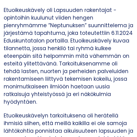
Etuoikeuskävely oli Lapsuuden rakentajat -
opintoihin kuulunut viiden hengen
pienryhmämme ”Neptunuksen” suunnittelema ja
järjestämä tapahtuma, joka toteutettiin 6.11.2024
Eduskuntatalon portailla. Etuoikeuskävely kuvaa
tilannetta, jossa henkilö tai ryhmä kulkee
eteenpäin sitä helpommin mitä vähemmän on
esteitä ylitettävänä. Tarkoituksenamme oli
tehdä lasten, nuorten ja perheiden palveluiden
rakentamiseen liittyvä tekemisen kokeilu, jossa
monimutkaiseen ilmiöön haetaan uusia
ratkaisuja yhteistyössä ja eri näkökulmia
hyödyntäen.
Etuoikeuskävelyn tarkoituksena oli herätellä
ihmisiä siihen, että meillä kaikilla ei ole samoja
lähtökohtia ponnistaa aikuisuuteen lapsuuden ja