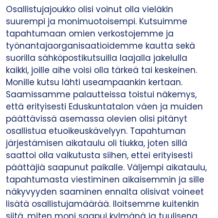
Osallistujajoukko olisi voinut olla vieläkin
suurempi ja monimuotoisempi. Kutsuimme
tapahtumaan omien verkostojemme ja
työnantajaorganisaatioidemme kautta sekä
suorilla sähköpostikutsuilla laajalla jakelulla
kaikki, joille aihe voisi olla tärkeä tai keskeinen.
Monille kutsu lähti useampaankin kertaan.
Saamissamme palautteissa toistui näkemys,
että erityisesti Eduskuntatalon väen ja muiden
päättävissä asemassa olevien olisi pitänyt
osallistua etuoikeuskävelyyn. Tapahtuman
järjestämisen aikataulu oli tiukka, joten sillä
saattoi olla vaikutusta siihen, ettei erityisesti
päättäjiä saapunut paikalle. Väljempi aikataulu,
tapahtumasta viestiminen aikaisemmin ja sille
näkyvyyden saaminen ennalta olisivat voineet
lisätä osallistujamäärää. Iloitsemme kuitenkin
siitä, miten moni saapui kylmänä ja tuulisena