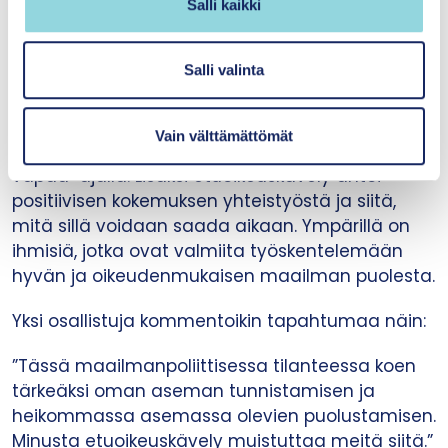
Salli kaikki
a
Kokeilu antoi onnistumisen kokemuksen ja
l
erityisesti rohkeutta mennä ja tehdä jotakin
i
Salli valinta
konkreettista ja kokemuksellista​. Etuoikeuskävely
n
muistutti meitä suojaavista ja haavoittavista
t
tekijöistä ja elämänkokemuksista, ja niitä nostaa
Vain välttämättömät
a
nyt enemmän keskusteluun sekä töissä että
vapaa-ajalla. Lisäksi etuoikeuskävely antoi
positiivisen kokemuksen yhteistyöstä ja siitä,
mitä sillä voidaan saada aikaan​. Ympärillä on
ihmisiä, jotka ovat valmiita työskentelemään
hyvän ja oikeudenmukaisen maailman puolesta.
Yksi osallistuja kommentoikin tapahtumaa näin:
”Tässä maailmanpoliittisessa tilanteessa koen
tärkeäksi oman aseman tunnistamisen ja
heikommassa asemassa olevien puolustamisen.
Minusta etuoikeuskävely muistuttaa meitä siitä.”