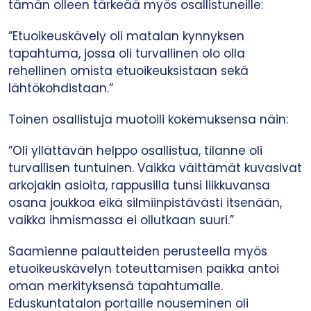
tämän olleen tärkeää myös osallistuneille:
”Etuoikeuskävely oli matalan kynnyksen
tapahtuma, jossa oli turvallinen olo olla
rehellinen omista etuoikeuksistaan sekä
lähtökohdistaan.”
Toinen osallistuja muotoili kokemuksensa näin:
”Oli yllättävän helppo osallistua, tilanne oli
turvallisen tuntuinen. Vaikka väittämät kuvasivat
arkojakin asioita, rappusilla tunsi liikkuvansa
osana joukkoa eikä silmiinpistävästi itsenään,
vaikka ihmismassa ei ollutkaan suuri.”
Saamienne palautteiden perusteella myös
etuoikeuskävelyn toteuttamisen paikka antoi
oman merkityksensä tapahtumalle.
Eduskuntatalon portaille nouseminen oli