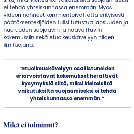
siitä, miksi kielteisiltä vaikutuksilta suojaamiseksi
ei tehdä yhteiskunnassa enemmän. Myös
videon nähneet kommentoivat, että erityisesti
päätöksentekijöiden tulisi tutustua lapsuuden ja
nuoruuden suojaaviin ja haavoittaviin
kokemuksiin sekä etuoikeuskävelyyn niiden
ilmituojana.
”Etuoikeuskävelyyn osallistuneiden
eriarvoistavat kokemukset herättivät
kysymyksiä siitä, miksi kielteisiltä
vaikutuksilta suojaamiseksi ei tehdä
yhteiskunnassa enemmän.”
Mikä ei toiminut?