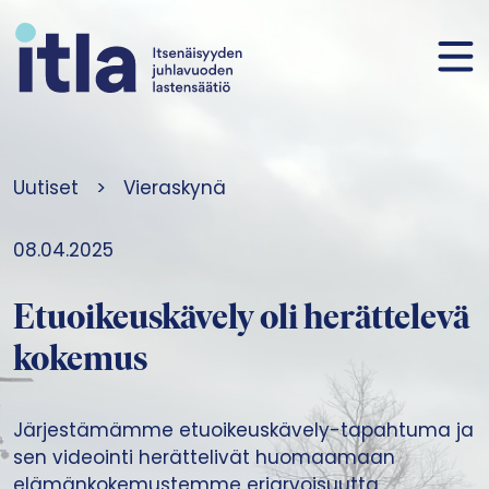
Siirry sisältöön
Uutiset
>
Vieraskynä
08.04.2025
Etuoikeuskävely oli herättelevä
kokemus
Järjestämämme etuoikeuskävely-tapahtuma ja
sen videointi herättelivät huomaamaan
elämänkokemustemme eriarvoisuutta.