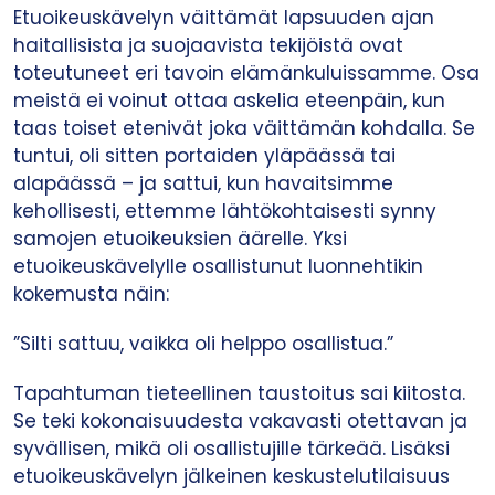
Etuoikeuskävelyn väittämät lapsuuden ajan
haitallisista ja suojaavista tekijöistä ovat
toteutuneet eri tavoin elämänkuluissamme. Osa
meistä ei voinut ottaa askelia eteenpäin, kun
taas toiset etenivät joka väittämän kohdalla. Se
tuntui, oli sitten portaiden yläpäässä tai
alapäässä – ja sattui, kun havaitsimme
kehollisesti, ettemme lähtökohtaisesti synny
samojen etuoikeuksien äärelle. Yksi
etuoikeuskävelylle osallistunut luonnehtikin
kokemusta näin:
”Silti sattuu, vaikka oli helppo osallistua.”
Tapahtuman tieteellinen taustoitus sai kiitosta.
Se teki kokonaisuudesta vakavasti otettavan ja
syvällisen, mikä oli osallistujille tärkeää. Lisäksi
etuoikeuskävelyn jälkeinen keskustelutilaisuus