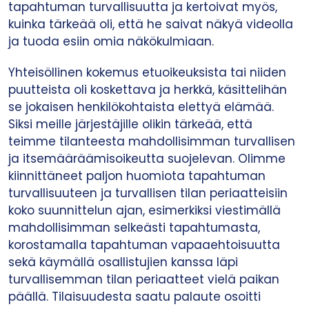
tapahtuman turvallisuutta ja kertoivat myös,
kuinka tärkeää oli, että he saivat näkyä videolla
ja tuoda esiin omia näkökulmiaan.
Yhteisöllinen kokemus etuoikeuksista tai niiden
puutteista oli koskettava ja herkkä, käsittelihän
se jokaisen henkilökohtaista elettyä elämää.
Siksi meille järjestäjille olikin tärkeää, että
teimme tilanteesta mahdollisimman turvallisen
ja itsemääräämisoikeutta suojelevan. Olimme
kiinnittäneet paljon huomiota tapahtuman
turvallisuuteen ja turvallisen tilan periaatteisiin
koko suunnittelun ajan, esimerkiksi viestimällä
mahdollisimman selkeästi tapahtumasta,
korostamalla tapahtuman vapaaehtoisuutta
sekä käymällä osallistujien kanssa läpi
turvallisemman tilan periaatteet vielä paikan
päällä. Tilaisuudesta saatu palaute osoitti