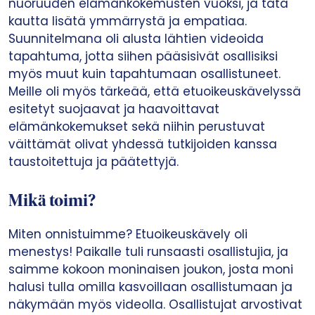
nuoruuden elämänkokemusten vuoksi, ja tätä
kautta lisätä ymmärrystä ja empatiaa.
Suunnitelmana oli alusta lähtien videoida
tapahtuma, jotta siihen pääsisivät osallisiksi
myös muut kuin tapahtumaan osallistuneet.
Meille oli myös tärkeää, että etuoikeuskävelyssä
esitetyt suojaavat ja haavoittavat
elämänkokemukset sekä niihin perustuvat
väittämät olivat yhdessä tutkijoiden kanssa
taustoitettuja ja päätettyjä.
Mikä toimi?
Miten onnistuimme? Etuoikeuskävely oli
menestys! Paikalle tuli runsaasti osallistujia, ja
saimme kokoon moninaisen joukon, josta moni
halusi tulla omilla kasvoillaan osallistumaan ja
näkymään myös videolla. Osallistujat arvostivat