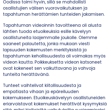
Oodissa toimi hyvin, sillä se mahdollisti
osallistujien välisen vuorovaikutuksen ja
tapahtuman herättämien tunteiden jakamisen.
Tapahtuman videoinnin tavoitteena oli alusta
lähtien tuoda etuoikeuksia esille kävelyyn
osallistuneita laajemmalle joukolle. Olemme
saaneet palautetta, jonka mukaan viesti
lapsuuden kokemusten merkityksistä ja
tapahtuman kehollisuudesta oli voimakas myös
videon kautta. Poikkeuksetta videon katsoneet
ovat kokeneet sen vaikuttavana ja vahvoja
tunteita herättävänä.
Tunteet vaihtelivat kiitollisuudesta ja
empatiasta vihaan ja epäreiluuden
kokemukseen. Etuoikeuskävelyyn osallistuneiden
eriarvoistavat kokemukset herättivät kysymyksiä