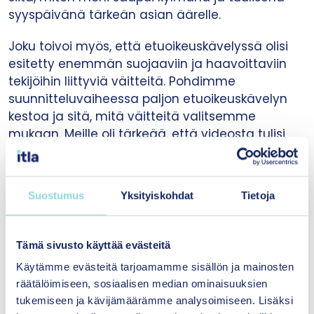
syyspäivänä tärkeän asian äärelle.
Joku toivoi myös, että etuoikeuskävelyssä olisi
esitetty enemmän suojaaviin ja haavoittaviin
tekijöihin liittyviä väitteitä. Pohdimme
suunnitteluvaiheessa paljon etuoikeuskävelyn
kestoa ja sitä, mitä väitteitä valitsemme
mukaan. Meille oli tärkeää, että videosta tulisi
riittävän napakka ja esitetyt väittämät eivät olisi
sellaisia, jotka osallistujat kokisivat paljastavan
heidän kokemuksiaan liian yksityiskohtaisesti.
Suostumus
Yksityiskohdat
Tietoja
Toisaalta eräs palautteenantaja totesi:
”Minusta etuoikeuskävelyssä ei ole kehitettävää.
Tämä sivusto käyttää evästeitä
Kehitettävää on jossain muualla.”
Käytämme evästeitä tarjoamamme sisällön ja mainosten
Tästäkään syystä emme voi hiljetä
räätälöimiseen, sosiaalisen median ominaisuuksien
etuoikeuksista tai niiden puutteesta.
tukemiseen ja kävijämäärämme analysoimiseen. Lisäksi