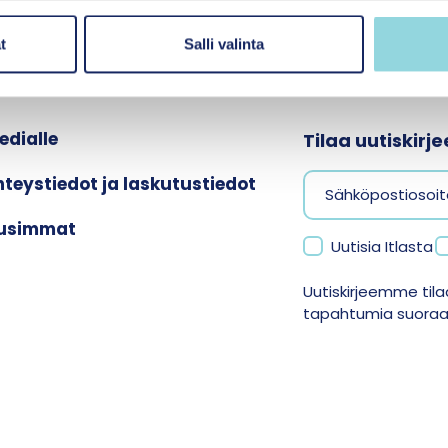
t
Salli valinta
edialle
Tilaa uutiskir
hteystiedot ja laskutustiedot
usimmat
Uutisia Itlasta
Uutiskirjeemme tilaa
tapahtumia suoraan