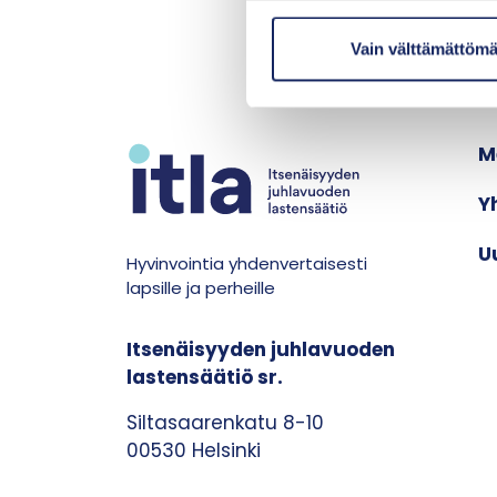
u
m
Vain välttämättömä
u
k
s
M
e
n
Y
v
a
U
l
Hyvinvointia yhdenvertaisesti
i
lapsille ja perheille
n
t
Itsenäisyyden juhlavuoden
a
lastensäätiö sr.
Siltasaarenkatu 8-10
00530 Helsinki