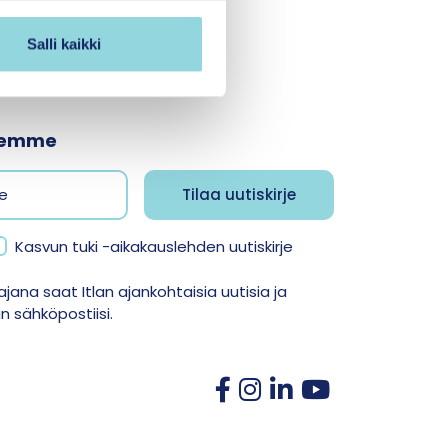
Salli kaikki
jeemme
Kasvun tuki -aikakauslehden uutiskirje
jana saat Itlan ajankohtaisia uutisia ja
 sähköpostiisi.