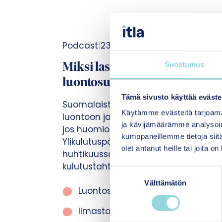
Podcast
|
23.02.2026
Suostumus
Miksi lasten ja nuorten
luontosuhdetta tulisi vahvista
Tämä sivusto käyttää eväste
Suomalaisten kunnioittava suhde
Käytämme evästeitä tarjoama
luontoon ja ympäristöön on ristiriitai
ja kävijämäärämme analysoim
jos huomioon otetaan kulutus.
kumppaneillemme tietoja siitä
Ylikulutuspäivä koittaa jälleen
olet antanut heille tai joita o
huhtikuussa eli suomalainen
kulutustahti edellyttäisi…
S
Välttämätön
u
Luontosuhde
o
s
Ilmastonmuutos
t