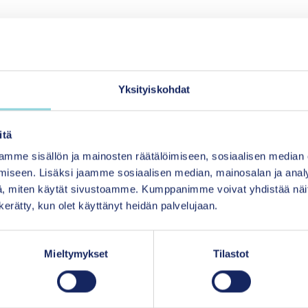
Yksityiskohdat
a?
itä
mme sisällön ja mainosten räätälöimiseen, sosiaalisen median
nen,
iseen. Lisäksi jaamme sosiaalisen median, mainosalan ja analy
, miten käytät sivustoamme. Kumppanimme voivat yhdistää näitä t
n kerätty, kun olet käyttänyt heidän palvelujaan.
Mieltymykset
Tilastot