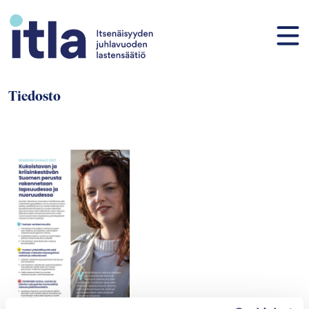
Siirry sisältöön
Tiedosto