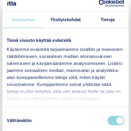
PDF
|
2026
Suostumus
Yksityiskohdat
Tietoja
Itlan eduskuntavaalitavoitteet 2027
Avaa tiedosto
Tämä sivusto käyttää evästeitä
Käytämme evästeitä tarjoamamme sisällön ja mainosten
räätälöimiseen, sosiaalisen median ominaisuuksien
tukemiseen ja kävijämäärämme analysoimiseen. Lisäksi
jaamme sosiaalisen median, mainosalan ja analytiikka-
alan kumppaneillemme tietoja siitä, miten käytät
sivustoamme. Kumppanimme voivat yhdistää näitä
tietoja muihin tietoihin, joita olet antanut heille tai joita on
kerätty, kun olet käyttänyt heidän palvelujaan.
Hyvinvointia yhdenvertaisesti
lapsille ja perheille
S
Välttämätön
u
Itsenäisyyden
o