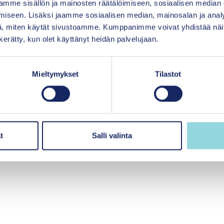
mme sisällön ja mainosten räätälöimiseen, sosiaalisen median
tapahtumia suoraan
iseen. Lisäksi jaamme sosiaalisen median, mainosalan ja analy
, miten käytät sivustoamme. Kumppanimme voivat yhdistää näitä t
n kerätty, kun olet käyttänyt heidän palvelujaan.
Mieltymykset
Tilastot
iö
t
Salli valinta