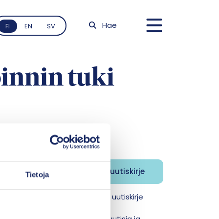
Hae
FI
EN
SV
innin tuki
jeemme
Tietoja
Kasvun tuki -aikakauslehden uutiskirje
jana saat Itlan ajankohtaisia uutisia ja