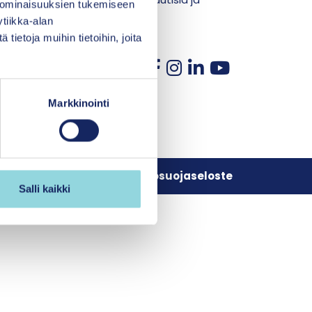
 ominaisuuksien tukemiseen
 sähköpostiisi.
tiikka-alan
ietoja muihin tietoihin, joita
Markkinointi
Tietosuojaseloste
Salli kaikki