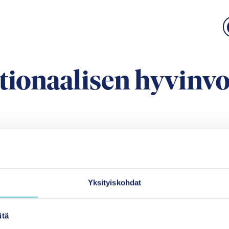
ionaalisen hyvinvo
edialle
Tilaa uutiskir
hteystiedot ja laskutustiedot
Yksityiskohdat
usimmat
Uutisia Itlasta
itä
Uutiskirjeemme tilaa