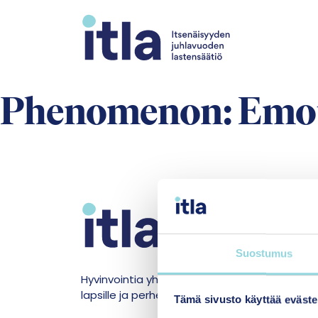
Siirry sisältöön
Phenomenon:
Emot
M
Y
Suostumus
U
Hyvinvointia yhdenvertaisesti
lapsille ja perheille
Tämä sivusto käyttää eväste