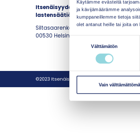
Käytämme evästeitä tarjoama
Itsenäisyyden juhlavuoden
ja kävijämäärämme analysoim
lastensäätiö sr.
kumppaneillemme tietoja siitä
olet antanut heille tai joita o
Siltasaarenkatu 8-10
00530 Helsinki
S
Välttämätön
u
o
s
t
u
©2023 Itsenäisyyden juhlavuoden lastensäät
m
Vain välttämättömä
u
k
s
e
n
v
a