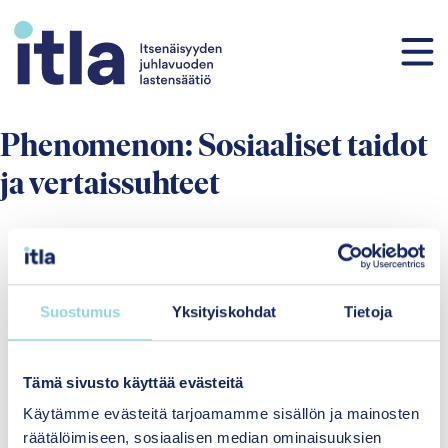
Siirry sisältöön
Phenomenon:
Sosiaaliset taidot
ja vertaissuhteet
Suostumus
Yksityiskohdat
Tietoja
Tämä sivusto käyttää evästeitä
Hyvinvointia yhdenvertaisesti
lapsille ja perheille
Käytämme evästeitä tarjoamamme sisällön ja mainosten
räätälöimiseen, sosiaalisen median ominaisuuksien