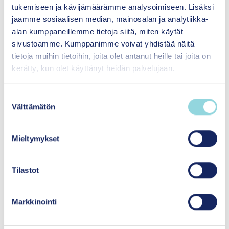
tukemiseen ja kävijämäärämme analysoimiseen. Lisäksi
Itsenäisyyden
jaamme sosiaalisen median, mainosalan ja analytiikka-
juhlavuoden lastensäätiö
alan kumppaneillemme tietoja siitä, miten käytät
sr.
sivustoamme. Kumppanimme voivat yhdistää näitä
Siltasaarenkatu 8-10
tietoja muihin tietoihin, joita olet antanut heille tai joita on
00530 Helsinki
kerätty, kun olet käyttänyt heidän palvelujaan.
S
Medialle
Välttämätön
u
o
Yhteystiedot ja laskutustiedot
s
Mieltymykset
t
Uusimmat
u
m
Tilastot
u
k
Tilaa uutiskirjeemme
Markkinointi
s
e