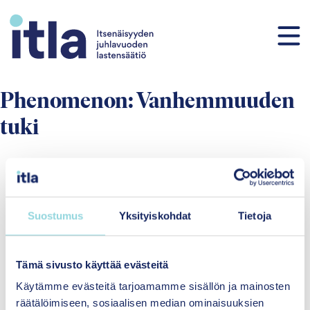
Siirry sisältöön
Phenomenon:
Vanhemmuuden
tuki
Suostumus
Yksityiskohdat
Tietoja
Tämä sivusto käyttää evästeitä
Hyvinvointia yhdenvertaisesti
lapsille ja perheille
Käytämme evästeitä tarjoamamme sisällön ja mainosten
räätälöimiseen, sosiaalisen median ominaisuuksien