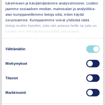
tukemiseen ja kävijämäärämme analysoimiseen. Lisäksi
Itsenäisyyden
jaamme sosiaalisen median, mainosalan ja analytiikka-
juhlavuoden lastensäätiö
alan kumppaneillemme tietoja siitä, miten käytät
sr.
sivustoamme. Kumppanimme voivat yhdistää näitä
Siltasaarenkatu 8-10
tietoja muihin tietoihin, joita olet antanut heille tai joita on
00530 Helsinki
kerätty, kun olet käyttänyt heidän palvelujaan.
S
Medialle
Välttämätön
u
o
Yhteystiedot ja laskutustiedot
s
Mieltymykset
t
Uusimmat
u
m
Tilastot
u
k
Tilaa uutiskirjeemme
Markkinointi
s
e