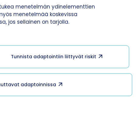
ta tukea menetelmän ydinelementtien
a myös menetelmää koskevissa
 jos sellainen on tarjolla.
Tunnista adaptointiin liittyvät riskit
 auttavat adaptoinnissa