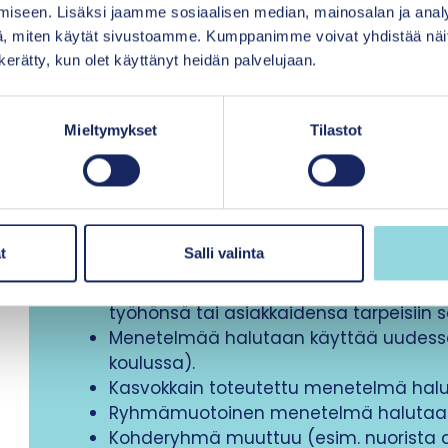
Joskus suuretkin menetelmän muokkaukset voivat
iseen. Lisäksi jaamme sosiaalisen median, mainosalan ja analy
menetelmän hyväksyttävyyteen, käytettävyytee
, miten käytät sivustoamme. Kumppanimme voivat yhdistää näitä t
systemaattisesti ja muokkaukset dokumentoidaan
n kerätty, kun olet käyttänyt heidän palvelujaan.
Mieltymykset
Tilastot
Muokkaustarpeiden tunnistamin
Menetelmää voi olla tarpeen muokata esime
t
Salli valinta
Ammattilaiset nostavat toistuvasti 
työhönsä tai asiakkaidensa tarpeisiin s
Menetelmää halutaan käyttää uudessa
koulussa).
Kasvokkain toteutettu menetelmä halu
Ryhmämuotoinen menetelmä halutaan mu
Kohderyhmä muuttuu (esim. nuorista all