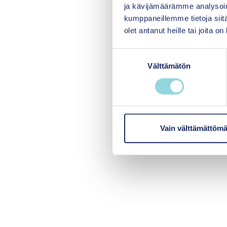
ja kävijämäärämme analysoim
kumppaneillemme tietoja siitä
olet antanut heille tai joita o
S
Välttämätön
u
o
s
t
u
m
Vain välttämättömä
u
k
s
e
n
v
a
l