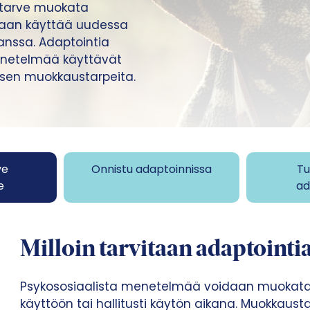
 tarve muokata
lutaan käyttää uudessa
anssa. Adaptointia
menetelmää käyttävät
n sen muokkaustarpeita.
ve
Onnistu adaptoinnissa
Tu
e
ad
Milloin
tarvitaan adaptointi
Psykososiaalista menetelmää voidaan muokata s
käyttöön tai hallitusti käytön aikana. Muokkaus