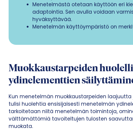
Menetelmästä otetaan käyttöön eri kieli
adaptointia. Sen avulla voidaan varmis
hyväksyttävää.
Menetelmän käyttöympäristö on merkit
Muokkaustarpeiden huolellin
ydinelementtien säilyttämin
Kun menetelmän muokkaustarpeiden laajuutta 
tulisi huolehtia ensisijaisesti menetelmän ydine
tarkoitetaan niitä menetelmän toimintoja, ominai
välttämättömiä tavoiteltujen tulosten saavuttami
muokata.