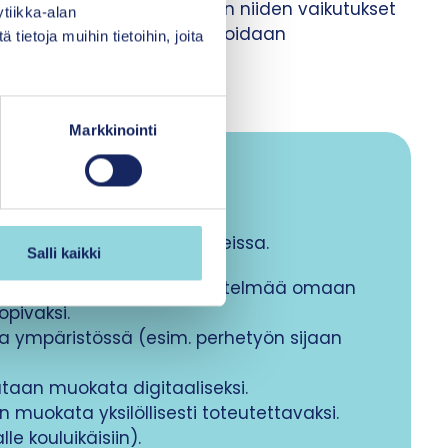
 olla perusteltuja, kunhan niiden vaikutukset
tiikka-alan
n ja vaikuttavuuteen arvioidaan
ietoja muihin tietoihin, joita
 huolellisesti.
Markkinointi
en
rkiksi seuraavissa tilanteissa.
Salli kaikki
esiin tarpeen muokata menetelmää omaan
opivaksi.
 ympäristössä (esim. perhetyön sijaan
taan muokata digitaaliseksi.
okata yksilöllisesti toteutettavaksi.
e kouluikäisiin).