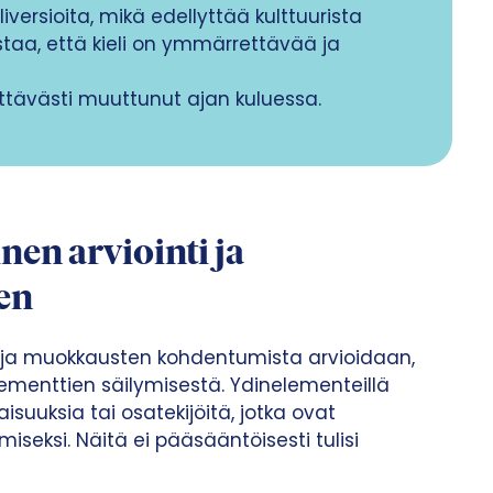
versioita, mikä edellyttää kulttuurista
taa, että kieli on ymmärrettävää ja
tävästi muuttunut ajan kuluessa.
en arviointi ja
en
ja muokkausten kohdentumista arvioidaan,
lementtien säilymisestä. Ydinelementeillä
suuksia tai osatekijöitä, jotka ovat
seksi. Näitä ei pääsääntöisesti tulisi