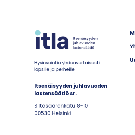
M
Y
U
Hyvinvointia yhdenvertaisesti
lapsille ja perheille
Itsenäisyyden juhlavuoden
lastensäätiö sr.
Siltasaarenkatu 8-10
00530 Helsinki