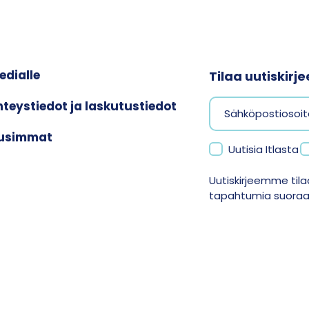
edialle
Tilaa uutiskir
hteystiedot ja laskutustiedot
usimmat
Uutisia Itlasta
Uutiskirjeemme tilaa
tapahtumia suoraan