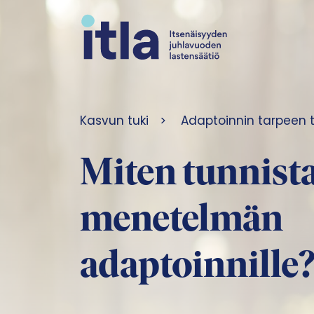
Siirry sisältöön
Kasvun tuki
>
Adaptoinnin tarpeen 
Miten tunnista
menetelmän
adaptoinnille