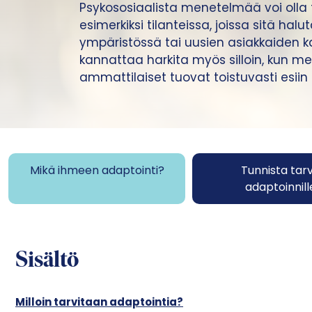
Psykososiaalista menetelmää voi olla
esimerkiksi tilanteissa, joissa sitä ha
ympäristössä tai uusien asiakkaiden k
kannattaa harkita myös silloin, kun 
ammattilaiset tuovat toistuvasti esii
Mikä ihmeen adaptointi?
Tunnista tar
adaptoinnill
Sisältö
Milloin tarvitaan adaptointia?