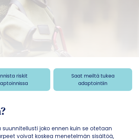
nnista riskit
Saat meiltä tukea
aptoinnissa
adaptointiin
a?
uunnitellusti joko ennen kuin se otetaan
tarpeet voivat koskea menetelmän sisältöä,