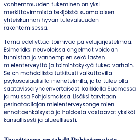
vanhemmuuden tukeminen on yksi
merkittävimmistä tekijöistä suomalaisen
yhteiskunnan hyvän tulevaisuuden
rakentamisessa. ​
Tämä edellyttää toimivaa palvelujärjestelmää.
Esimerkiksi neuvoloissa ongelmat voidaan
tunnistaa ja vanhempien sekä lasten
mielenterveyttä ja toimintakykyä tukea varhain.
Se on mahdollista
tutkitusti vaikuttavilla
psykososiaalisilla menetelmillä
, joita tulee olla
saatavissa yhdenvertaisesti kaikkialla Suomessa
ja muissa Pohjoismaissa. Lisäksi tarvitaan
perinataaliajan mielenterveysongelmien
ennaltaehkäisystä ja hoidosta vastaavat yksiköt
kansallisesti ja alueellisesti. ​