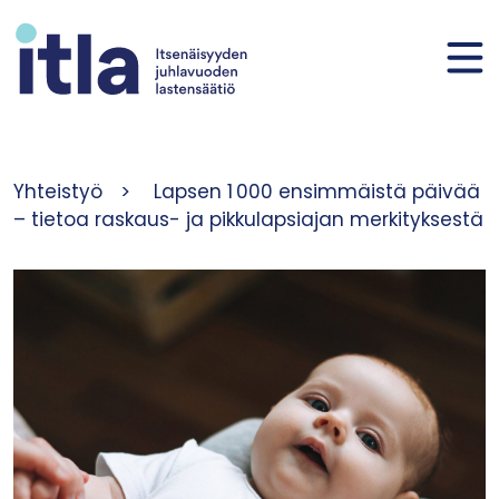
Siirry sisältöön
Yhteistyö
>
Lapsen 1 000 ensimmäistä päivää
– tietoa raskaus- ja pikkulapsiajan merkityksestä