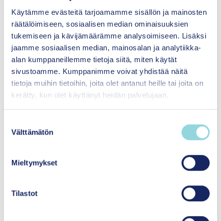
Käytämme evästeitä tarjoamamme sisällön ja mainosten
Verkosto on myös selvittänyt Pohjoismaissa
räätälöimiseen, sosiaalisen median ominaisuuksien
käytettävien pienten lasten ja vanhempien
tukemiseen ja kävijämäärämme analysoimiseen. Lisäksi
psykososiaalisten menetelmien vaikuttavuutta
jaamme sosiaalisen median, mainosalan ja analytiikka-
ja antanut tämän pohjalta toimintasuositukset.
alan kumppaneillemme tietoja siitä, miten käytät
sivustoamme. Kumppanimme voivat yhdistää näitä
tietoja muihin tietoihin, joita olet antanut heille tai joita on
kerätty, kun olet käyttänyt heidän palvelujaan.
Tutustu verkoston julkaisuihin
pohjoismaisen yhteistyön sivustolla
S
Välttämätön
u
o
The First 1000 Days in the Nordic Countries:
s
Identifying gaps and needs to strengthen
Mieltymykset
psychosocial well-being
t
u
m
Tilastot
u
The First 1000 Days in the Nordic Countries:
k