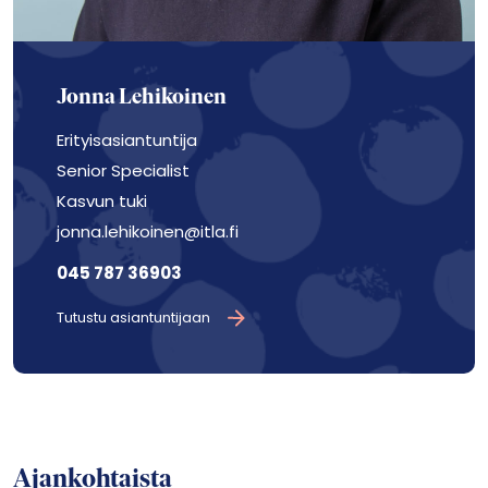
Jonna Lehikoinen
Erityisasiantuntija
Senior Specialist
Kasvun tuki
jonna.lehikoinen@itla.fi
045 787 36903
Tutustu asiantuntijaan
Ajankohtaista