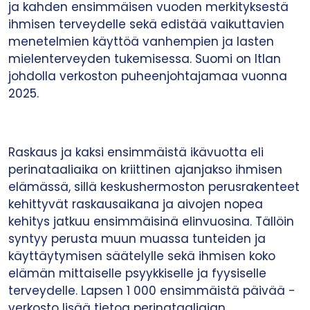
ja kahden ensimmäisen vuoden merkityksestä
ihmisen terveydelle sekä edistää vaikuttavien
menetelmien käyttöä vanhempien ja lasten
mielenterveyden tukemisessa. ​Suomi on Itlan
johdolla verkoston puheenjohtajamaa vuonna
2025.
Raskaus ja kaksi ensimmäistä ikävuotta eli
perinataaliaika on kriittinen ajanjakso ihmisen
elämässä, sillä keskushermoston perusrakenteet
kehittyvät raskausaikana ja aivojen nopea
kehitys jatkuu ensimmäisinä elinvuosina. Tällöin
syntyy perusta muun muassa tunteiden ja
käyttäytymisen säätelylle sekä ihmisen koko
elämän mittaiselle psyykkiselle ja fyysiselle
terveydelle. ​Lapsen 1 000 ensimmäistä päivää -
verkosto lisää tietoa perinataaliajan