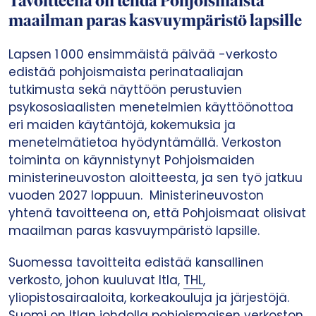
Tavoitteena on tehdä Pohjoismaista
maailman paras kasvuympäristö lapsille
Lapsen 1 000 ensimmäistä päivää -verkosto
edistää pohjoismaista perinataaliajan
tutkimusta sekä näyttöön perustuvien
psykososiaalisten menetelmien käyttöönottoa
eri maiden käytäntöjä, kokemuksia ja
menetelmätietoa hyödyntämällä. Verkoston
toiminta on käynnistynyt Pohjoismaiden
ministerineuvoston aloitteesta, ja sen työ jatkuu
vuoden 2027 loppuun. ​ Ministerineuvoston
yhtenä tavoitteena on, että Pohjoismaat olisivat
maailman paras kasvuympäristö lapsille.
Suomessa tavoitteita edistää kansallinen
verkosto, johon kuuluvat Itla,
THL
,
yliopistosairaaloita, korkeakouluja ja järjestöjä.
Suomi on Itlan johdolla pohjoismaisen verkoston