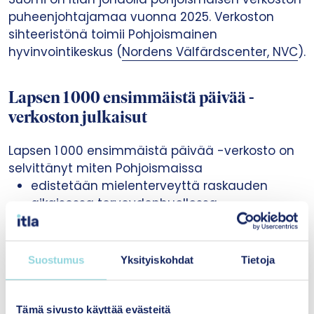
puheenjohtajamaa vuonna 2025. ​Verkoston
sihteeristönä toimii Pohjoismainen
hyvinvointikeskus (
Nordens Välfärdscenter, NVC
).
Lapsen
1 000 ensimmäistä päivää -
verkoston julkaisut
Lapsen 1 000 ensimmäistä päivää -verkosto on
selvittänyt miten Pohjoismaissa
edistetään mielenterveyttä raskauden
aikaisessa terveydenhuollossa
tuetaan vauvan ja vanhemman turvallisen
kiintymissuhteen muodostamista
tunnistetaan riskitekijöitä ja vastataan niihin
Suostumus
Yksityiskohdat
Tietoja
sekä
tuetaan henkistä hyvinvointia päivähoidossa
ja esikoulussa.
Tämä sivusto käyttää evästeitä