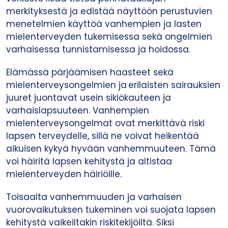
merkityksestä ja edistää näyttöön perustuvien
menetelmien käyttöä vanhempien ja lasten
mielenterveyden tukemisessa sekä ongelmien
varhaisessa tunnistamisessa ja hoidossa.
Elämässä pärjäämisen haasteet sekä
mielenterveysongelmien ja erilaisten sairauksien
juuret juontavat usein sikiökauteen ja
varhaislapsuuteen. Vanhempien
mielenterveysongelmat ovat merkittävä riski
lapsen terveydelle, sillä ne voivat heikentää
aikuisen kykyä hyvään vanhemmuuteen. Tämä
voi häiritä lapsen kehitystä ja altistaa
mielenterveyden häiriöille. ​
Toisaalta vanhemmuuden ja varhaisen
vuorovaikutuksen tukeminen voi suojata lapsen
kehitystä vaikeiltakin riskitekijöiltä. Siksi