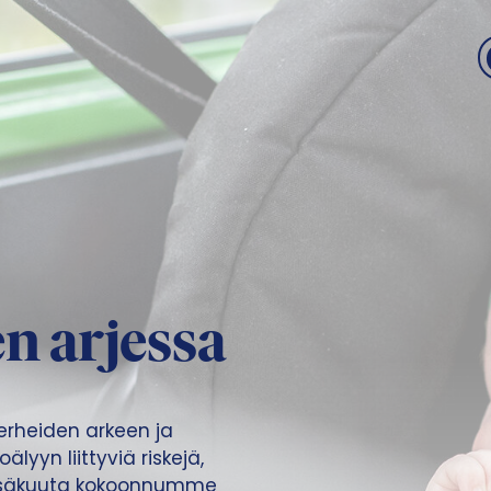
n arjessa
perheiden arkeen ja
lyyn liittyviä riskejä,
 kesäkuuta kokoonnumme