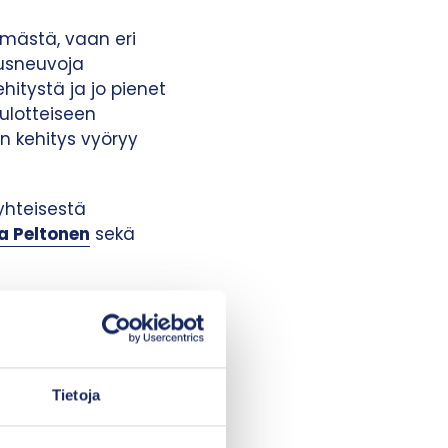
ämästä, vaan eri
usneuvoja
itystä ja jo pienet
ulotteiseen
n kehitys vyöryy
yhteisestä
a Peltonen
sekä
ä haluamme kuulla
n mukaan monenlaista
 perheiden ja
asioihin pitäisi
Tietoja