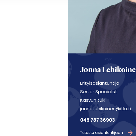
Jonna Lehikoin
Erityisasiantuntija
Senior Specialist
Kasvun tuki
jonna.lehikoinen@itla.fi
045 787 36903
Tutustu asiantuntijaan