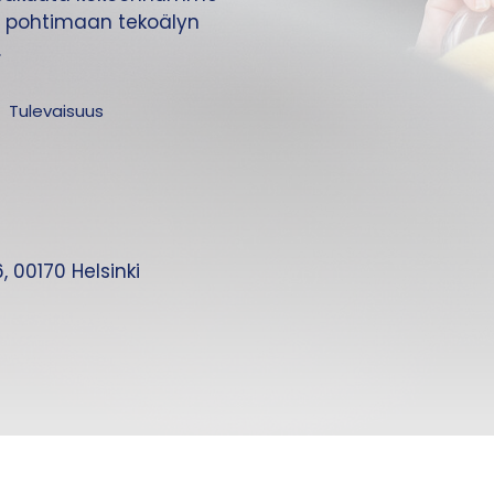
 pohtimaan tekoälyn
.
Tulevaisuus
 00170 Helsinki