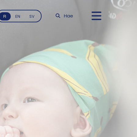
Hae
FI
EN
SV