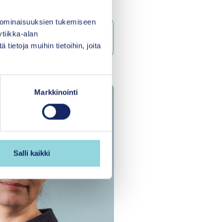
kautta.
 ominaisuuksien tukemiseen
tiikka-alan
ietoja muihin tietoihin, joita
Markkinointi
Salli kaikki