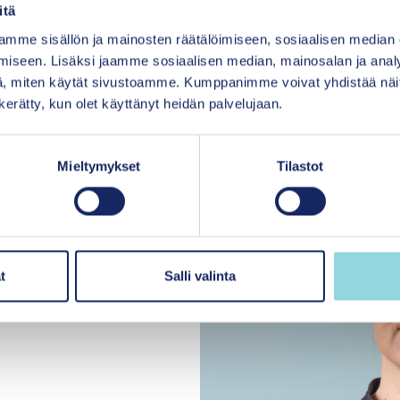
ittaudu mukaan viimeistään 27.5. alla olevan linkin 
itä
mme sisällön ja mainosten räätälöimiseen, sosiaalisen median
iseen. Lisäksi jaamme sosiaalisen median, mainosalan ja analy
Ilmoittautuminen
, miten käytät sivustoamme. Kumppanimme voivat yhdistää näitä t
n kerätty, kun olet käyttänyt heidän palvelujaan.
Mieltymykset
Tilastot
ää tapahtumasta, ole
t
Salli valinta