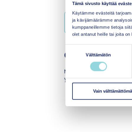
Varaa paikkasi ja ilmo
Tämä sivusto käyttää eväste
Käytämme evästeitä tarjoama
ja kävijämäärämme analysoim
kumppaneillemme tietoja siitä
olet antanut heille tai joita o
S
Ota yhteyttä
Välttämätön
u
o
s
Mikäli sinulla on kysyttäv
t
yhteydessä Jonnaan.
u
m
Vain välttämättömä
u
k
s
e
n