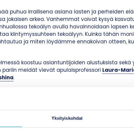
nää puhua irrallisena asiana lasten ja perheiden el
a jokaisen arkea. Vanhemmat voivat kysyä kasvat
nhuollossa tekoälyn avulla havainnoidaan lapsen keh
taa kiintymyssuhteen tekoälyyn. Kuinka tähän moni
suhtautua ja miten löydämme ennakoivan otteen, ku
messä koostuu asiantuntijoiden alustuksista sekä 
n pariin meidät vievät apulaisprofessori
Laura-Mari
shina
.
ja, yhteiskunnallinen vaikuttaja, tutkija tai päättäj
tekoälyyn perheiden arjessa. Toivomme keskusteluu
ta voimme rakentaa yhteistä ymmärrystä siitä, miltä
tekoälyn suhteen näyttää tulevaisuudessa sekä mihin 
Yksityiskohdat