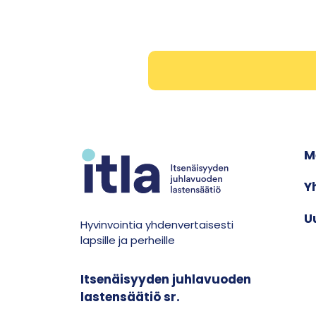
M
Y
U
Hyvinvointia yhdenvertaisesti
lapsille ja perheille
Itsenäisyyden juhlavuoden
lastensäätiö sr.