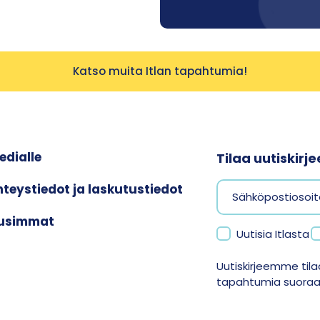
Katso muita Itlan tapahtumia!
edialle
Tilaa uutiskir
hteystiedot ja laskutustiedot
usimmat
Uutisia Itlasta
Uutiskirjeemme tilaa
tapahtumia suoraan