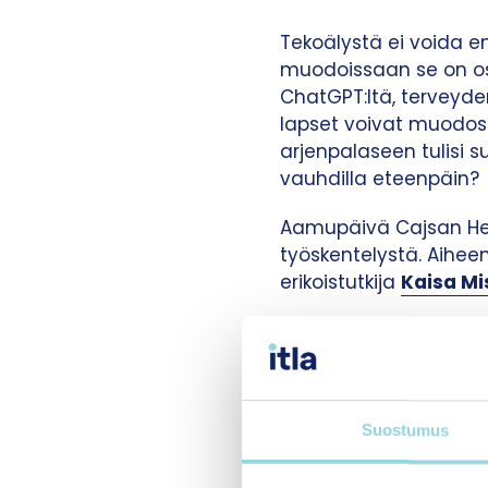
Tekoälystä ei voida e
muodoissaan se on os
ChatGPT:ltä, terveyde
lapset voivat muodos
arjenpalaseen tulisi 
vauhdilla eteenpäin?
Aamupäivä Cajsan Hel
työskentelystä. Aihee
erikoistutkija
Kaisa Mi
Olet sitten asiantunti
ajatuksiasi liittyen 
asiantuntijuutta, jot
perheellistyvien arki 
Suostumus
tarttua jo nyt.