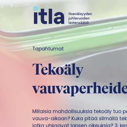
Siirry sisältöön
Tapahtumat
Tekoäly
vauvaperheide
Millaisia mahdollisuuksia tekoäly tuo 
vauva-aikaan? Kuka pitää silmällä tekoä
jotka uhkaavat lapsen oikeuksia? 3.