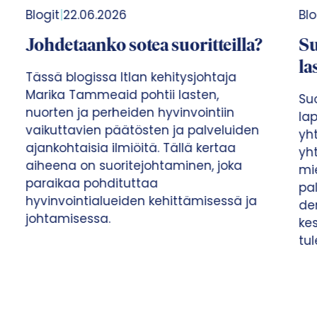
Blogit
|
16.06.2026
T
Suomella ei ole varaa menettää
L
lasten ja nuorten luottamusta
k
Suomen kriisinkestävyys rakennetaan
lapsuudessa, nuoruudessa ja arjen
yhteisöissä. Vahvistamalla
K
yhteisöllisyyttä, vanhemmuutta,
r
mielenterveyttä ja vaikuttavia
p
palveluja rakennamme perustaa
p
demokraattiselle yhteiskunnalle,
h
kestävälle taloudelle ja nuorten
t
tulevaisuususkolle.