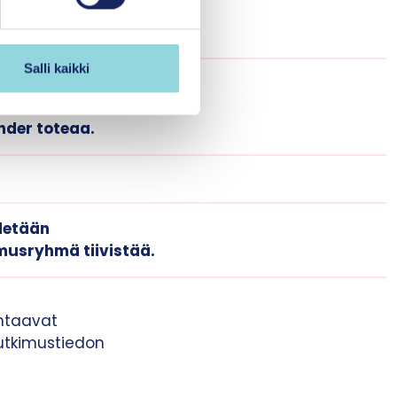
Salli kaikki
utuslopputulemiin
”, Samalta viivalta -
nder toteaa.
ydetään
imusryhmä tiivistää.
ohtaavat
tutkimustiedon