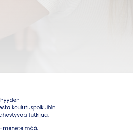
öyhyyden
esta koulutuspolkuihin
lähestyvää tutkijaa.
tta-menetelmää.