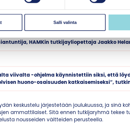
mista asemaa.
t
Salli valinta
uli ilmi, että vaikka perhetaustan yhteyttä koul
en ”luonnonlaiksi”, vaikutuksen suuruus vaihtelee
iantuntija, HAMKin tutkijayliopettaja Jaakko Hela
ta viivalta -ohjelma käynnistettiin siksi, että lö
olvisen huono-osaisuuden katkaisemiseksi”, tutk
än keskustelu järjestetään joulukuussa, ja sinä k
ujen ammattilaiset. Sitä ennen tutkijaryhmä tekee 
telusta nousseiden väitteiden perusteella.