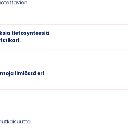
uotettavien
ksia tietosynteesiä
Ristikari.
ntoja ilmiöstä eri
utkaisuutta.