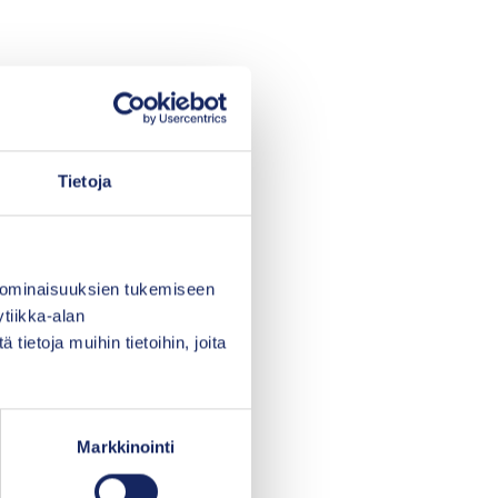
messa heikompi kuin
aasteissa.
Tietoja
vapautta?
 ominaisuuksien tukemiseen
isua. Osa
tiikka-alan
linnanvapauden
ietoja muihin tietoihin, joita
aan pitää
 eroja.
Markkinointi
voitaisiinkin
ina keinoja pönkittää