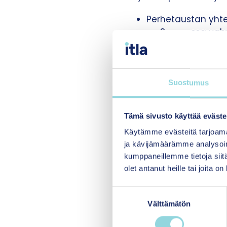
Perhetaustan yhte
on Suomessa vahvi
Perhetaustan yhte
vertailumaissa.
Suomalainen koulu
pysty riittävästi
Suostumus
Vahvistaako 
Tämä sivusto käyttää eväste
Käytämme evästeitä tarjoama
Yhtäläisten koulutusm
ja kävijämäärämme analysoim
keskustelijoista pit
kumppaneillemme tietoja siitä
rajoittamista. Esime
olet antanut heille tai joita o
oppimisvelvollisuuden
muassa vähentämään 
S
Välttämätön
u
Toisaalta sekin tiedos
o
tasata perhetaustast