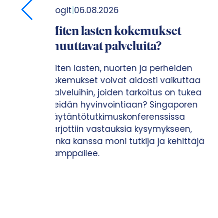
Blogit
|
22.06.2026
t
Johdetaanko sotea suoritteilla?
Tässä blogissa Itlan kehitysjohtaja
Marika Tammeaid pohtii lasten,
den
nuorten ja perheiden hyvinvointiin
uttaa
vaikuttavien päätösten ja palveluiden
 tukea
ajankohtaisia ilmiöitä. Tällä kertaa
oren
aiheena on suoritejohtaminen, joka
sa
paraikaa pohdituttaa
en,
hyvinvointialueiden kehittämisessä ja
ittäjä
johtamisessa.