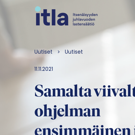
Siirry sisältöön
Uutiset
>
Uutiset
11.11.2021
Samalta viivalt
ohjelman
ensimmäinen 