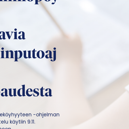
avia
iinputoaj
paudesta
rheköyhyyteen -ohjelman
 käytiin 9.11.