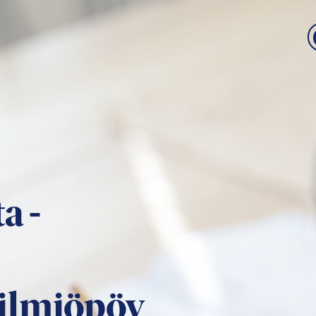
a -
ilmiöpöy