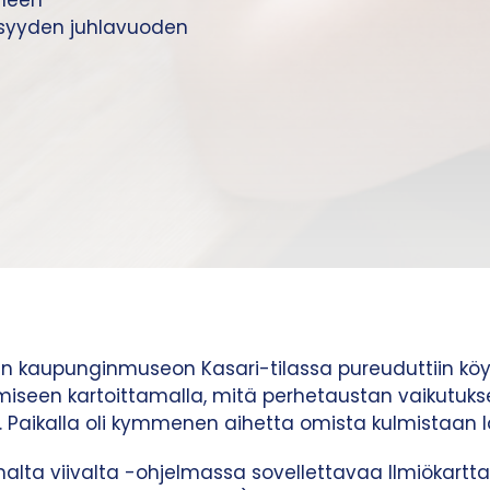
ämeen
isyyden juhlavuoden
gin kaupunginmuseon Kasari-tilassa pureuduttiin k
tymiseen kartoittamalla, mitä perhetaustan vaikutuks
i. Paikalla oli kymmenen aihetta omista kulmistaan 
malta viivalta -ohjelmassa sovellettavaa Ilmiökar