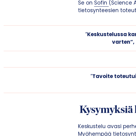
Se on
Sofin
(Science A
tietosynteesien toteu
”
Keskustelussa kar
varten”, 
”
Tavoite toteutui
Kysymyksiä k
Keskustelu avasi per
Myöhempää tietosyntee