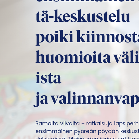
tä-keskustelu
poiki kiinnost
huomioita väl
ista
ja valinnanva
Samalta viivalta – ratkaisuja lapsipe
ensimmäinen pyöreän pöydän keskustelu