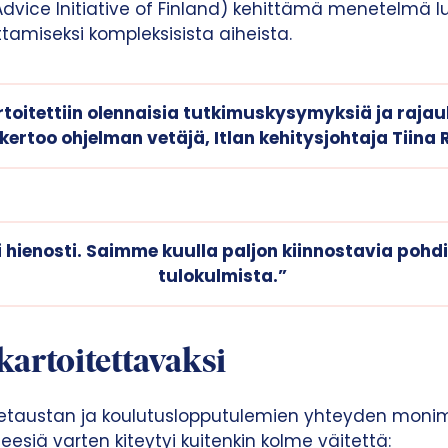
dvice Initiative of Finland) kehittämä menetelmä l
ttamiseksi kompleksisista aiheista.
toitettiin olennaisia tutkimuskysymyksiä ja rajau
kertoo ohjelman vetäjä, Itlan kehitysjohtaja Tiina 
 hienosti. Saimme kuulla paljon kiinnostavia pohdi
tulokulmista.”
artoitettavaksi
hetaustan ja koulutuslopputulemien yhteyden monim
siä varten kiteytyi kuitenkin kolme väitettä: