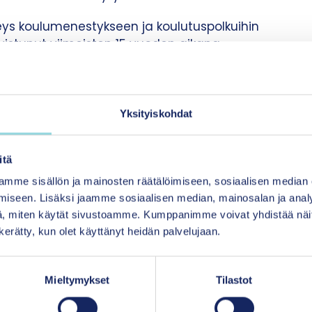
ys koulumenestykseen ja koulutuspolkuihin
stunut viimeisten 15 vuoden aikana.
ys koulumenestykseen ja koulutuspolkuihin on Suo
tus yhdessä palvelujärjestelmän kanssa ei
 tukemaan perhetaustasta kumpuavissa oppimisen h
Yksityiskohdat
tukea vai kaventaako valinnan
itä
mme sisällön ja mainosten räätälöimiseen, sosiaalisen median
ahdollisuuksien takaamiseksi ei löytynyt yhtä ratka
iseen. Lisäksi jaamme sosiaalisen median, mainosalan ja analy
i ensisijaisena keinona vanhemmuuden tukea, osa va
, miten käytät sivustoamme. Kumppanimme voivat yhdistää näitä t
rkkinä tästä valinnanvapauden kaventamisesta void
n kerätty, kun olet käyttänyt heidän palvelujaan.
 pidentämistä, jolla pyritään muun
perhetaustasta juontuvia koulutuslopputulemien
Mieltymykset
Tilastot
tettiin, että vaikka varhaiskasvatuksessa ja koulussa 
a johtuvia eroja, hyväosaiset vanhemmat löytävät a