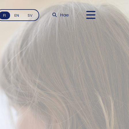
Hae
FI
EN
SV