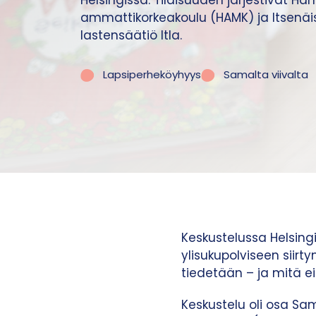
Helsingissä. Tilaisuuden järjestivät H
ammattikorkeakoulu (HAMK) ja Itsenä
lastensäätiö Itla.
Lapsiperheköyhyys
Samalta viivalta
Keskustelussa Helsin
ylisukupolviseen siir
tiedetään – ja mitä e
Keskustelu oli osa Sa