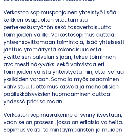
Verkoston sopimuspohjainen yhteistyö lisää
kaikkien osapuolten sitoutumista
perhekeskustyöhön sekä tasavertaisuutta
toimijoiden välillä. Verkostosopimus auttaa
yhteensovittamaan toimintoja, lisää yhteisesti
jaettua ymmärrystä kokonaisuudesta
yksittäisen palvelun sijaan, tekee toiminnan
avoimesti näkyväksi sekä vahvistaa eri
toimijoiden välistä yhteistyötä niin, ettei se jää
yksilöiden varaan. Samalla myös osaaminen
vahvistuu, luottamus kasvaa ja mahdollisien
päällekkäisyyksien huomaaminen auttaa
yhdessä priorisoimaan.
Verkoston sopimusrakenne ei synny itsestään,
vaan se on prosessi, jossa on erilaisia vaiheita.
Sopimus vaatii toimintaympäristön ja muiden