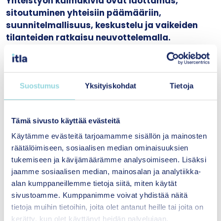
Yhteistyön kulmakiviä ovat luottamus,
sitoutuminen yhteisiin päämääriin,
suunnitelmallisuus, keskustelu ja vaikeiden
tilanteiden ratkaisu neuvottelemalla.
Perhekeskustoiminnan yhteistyösopimuksella ei
Suostumus
Yksityiskohdat
Tietoja
ratkota toimijoiden keskinäisiä taloudellisia
kysymyksiä, vaan jokainen sopimuksen osapuoli
osallistuu yhteisesti määriteltyyn työhön oman
Tämä sivusto käyttää evästeitä
rahoituksensa, resurssien ja käyttötarkoituksien
Käytämme evästeitä tarjoamamme sisällön ja mainosten
mahdollistamin keinoin. Kokemuksesta
räätälöimiseen, sosiaalisen median ominaisuuksien
tiedetään myös, että ihmislähtöisen,
tukemiseen ja kävijämäärämme analysoimiseen. Lisäksi
verkostomaisen yhteistyörakenteen luominen
jaamme sosiaalisen median, mainosalan ja analytiikka-
vie vuosia ja vaatii pitkäjänteisyyttä, mutta sen
alan kumppaneillemme tietoja siitä, miten käytät
voi sitoutumattomuudella yksikin osapuoli rikkoa
sivustoamme. Kumppanimme voivat yhdistää näitä
huomattavasti nopeammin.
tietoja muihin tietoihin, joita olet antanut heille tai joita on
kerätty, kun olet käyttänyt heidän palvelujaan.