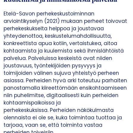
kuulemista ja ihmislähtöistä palvelua
Etelä-Savon perhekeskustoiminnan
arviointikyselyn (2021) mukaan perheet toivovat
perhekeskukselta helppoa ja joustavaa
yhteydenottoa, keskustelumahdollisuutta,
konkreettista apua kotiin, vertaistukea, aitoa
kohtaamista ja kuulemista sekä ihmislähtöistä
palvelua. Palveluissa keskeistä ovat niiden
joustavuus, työntekijöiden pysyvyys ja
toimijoiden välinen sujuva yhteistyö perheen
asiassa. Perheiden hyvä arki toteutuu parhaiten
panostamalla kiireettömään ensikohtaamiseen
niin puhelimitse, digitaalisesti kuin perheiden
kohtaamispaikoissa ja
perhekeskuksissa. Perheiden näkökulmasta
olennaista ei ole se, kuka toimintaa tuottaa ja
tarjoaa, vaan se, että toiminta vastaa
perheiden toiveisiin.