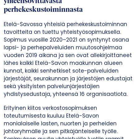
yhteensovittavasta
perhekeskustoiminnasta
Etelä-Savossa yhteisiä perhekeskustoiminnan
tavoitteita on tuettu yhteistyösopimuksella.
Sopimus vuosille 2020–2021 on syntynyt osana
lapsi- ja perhepalveluiden muutosohjelmaa
vuoden 2019 aikana ja sen ovat allekirjoittaneet
lähes kaikki Etelä-Savon maakunnan alueen
kunnat, kaikki senhetkiset sote-palveluiden
järjestäjät, seurakunnan ja järjestöjen edustajat
sekä yksityisten palvelunjärjestäjien
yhdistysedustaja, yhteensä 16 organisaatiota.
Erityinen kiitos verkostosopimuksen
toteutumisesta kuuluu Etelä-Savon
monialaiselle lasten, nuorten ja perheiden
johtoryhmälle ja sen pitkäjänteiselle työlle.