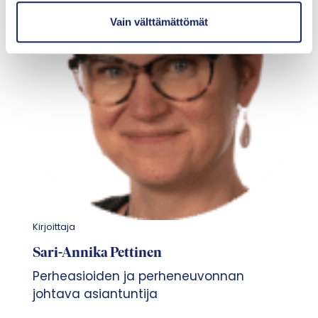
t
Vain välttämättömät
a
Kirjoittaja
Sari-Annika Pettinen
Perheasioiden ja perheneuvonnan
johtava asiantuntija