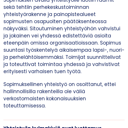
Sopimuksen avulla yhteistyölle luotiin raamit
sekä tehtiin perhekeskustoiminnan
yhteistyörakenne ja painopistealueet
sopimusten osapuolten päätöksenteossa
näkyväksi. Sitoutuminen yhteistyöhön vahvistui
ja jokainen vei yhdessä edistettäviä asioita
eteenpäin omissa organisaatioissaan. Sopimus
suuntasi työskentelyä aikaisempaa lapsi-, nuori-
ja perhelähtöisemmäksi. Toimijat suunnittelivat
ja toteuttivat toimintaa yhdessä ja vahvistivat
erityisesti varhaisen tuen työtä.
Sopimuksellinen yhteistyö on osoittanut, ettei
hallinnollisilla rakenteilla ole väliä
verkostomaisten kokonaisuuksien
toteuttamisessa.