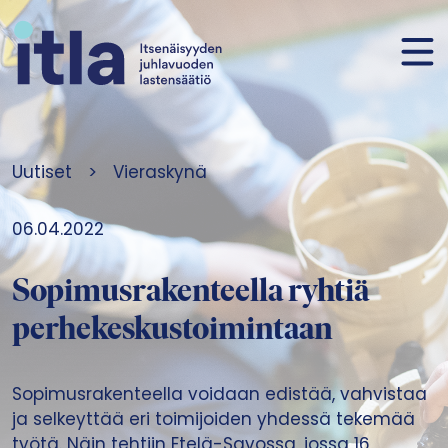
Siirry sisältöön
Uutiset
>
Vieraskynä
06.04.2022
Sopimusrakenteella ryhtiä
perhekeskustoimintaan
Sopimusrakenteella voidaan edistää, vahvistaa
ja selkeyttää eri toimijoiden yhdessä tekemää
työtä. Näin tehtiin Etelä-Savossa, jossa 16