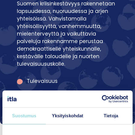
Suomen kriisinkestävyys rakennetaan
lapsuudessa, nuoruudessa ja arjen
yhteisöissä. Vahvistamalla
yhteisöllisyyttä, vanhemmuutta,
mielenterveyttä ja vaikuttavia
palveluja rakennamme perustaa
demokraattiselle yhteiskunnalle,
kestävälle taloudelle ja nuorten
tulevaisuususkolle.
Tulevaisuus
Eduskuntavaalit
Luottamus
Suostumus
Yksityiskohdat
Tietoja