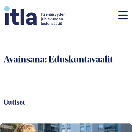
Siirry sisältöön
Avainsana:
Eduskuntavaalit
Uutiset