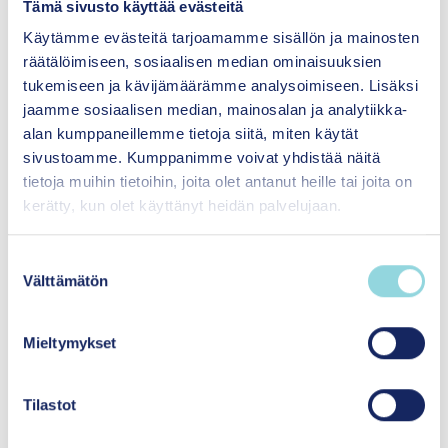
Tämä sivusto käyttää evästeitä
Käytämme evästeitä tarjoamamme sisällön ja mainosten
räätälöimiseen, sosiaalisen median ominaisuuksien
tukemiseen ja kävijämäärämme analysoimiseen. Lisäksi
Materiaali
jaamme sosiaalisen median, mainosalan ja analytiikka-
alan kumppaneillemme tietoja siitä, miten käytät
sivustoamme. Kumppanimme voivat yhdistää näitä
tietoja muihin tietoihin, joita olet antanut heille tai joita on
kerätty, kun olet käyttänyt heidän palvelujaan.
S
Välttämätön
u
o
s
Mieltymykset
t
u
m
Tilastot
u
PDF
|
2026