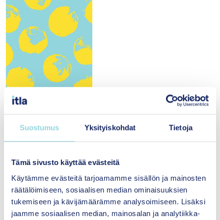
PDF
|
|
Katri Vataja
Suostumus
Yksityiskohdat
Tietoja
Lausunto lasten ja nuorten yhteiskunnallisesta osallisuudesta
ja miten lainsäädännössä voidaan paremmin huomioida
seuraavat sukupolvet
Esitys
Tämä sivusto käyttää evästeitä
Käytämme evästeitä tarjoamamme sisällön ja mainosten
räätälöimiseen, sosiaalisen median ominaisuuksien
Lausunto
tukemiseen ja kävijämäärämme analysoimiseen. Lisäksi
jaamme sosiaalisen median, mainosalan ja analytiikka-
Osallisuus