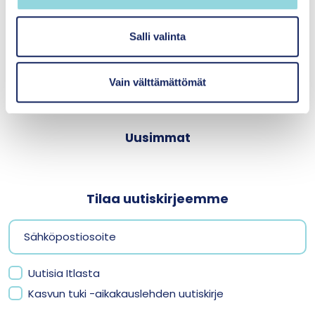
a
Siltasaarenkatu 8-10
l
00530 Helsinki
i
Salli valinta
n
t
Medialle
Vain välttämättömät
a
Yhteystiedot ja laskutustiedot
Uusimmat
Tilaa uutiskirjeemme
Uutisia Itlasta
Kasvun tuki -aikakauslehden uutiskirje