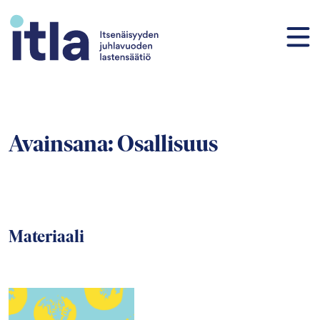
Siirry sisältöön
Avainsana:
Osallisuus
Materiaali