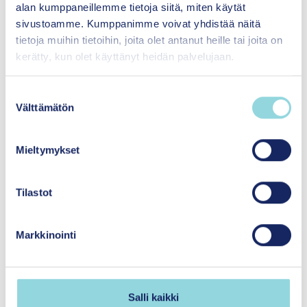
alan kumppaneillemme tietoja siitä, miten käytät
sivustoamme. Kumppanimme voivat yhdistää näitä
Avaa tiedosto
tietoja muihin tietoihin, joita olet antanut heille tai joita on
kerätty, kun olet käyttänyt heidän palvelujaan.
S
Välttämätön
u
o
s
Mieltymykset
t
u
m
Tilastot
Hyvinvointia yhdenvertaisesti
u
lapsille ja perheille
k
Markkinointi
s
Itsenäisyyden
e
juhlavuoden lastensäätiö
n
sr.
v
Salli kaikki