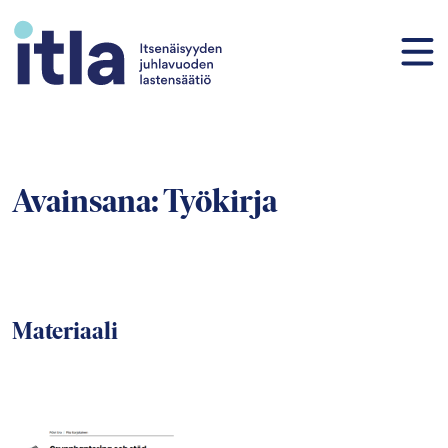
Siirry sisältöön
Avainsana:
Työkirja
Materiaali