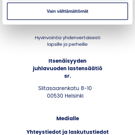
t
Vain välttämättömät
a
Hyvinvointia yhdenvertaisesti
lapsille ja perheille
Itsenäisyyden
juhlavuoden lastensäätiö
sr.
Siltasaarenkatu 8-10
00530 Helsinki
Medialle
Yhteystiedot ja laskutustiedot