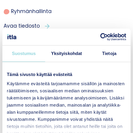
Ryhmänhallinta
Avaa tiedosto
Suostumus
Yksityiskohdat
Tietoja
Tämä sivusto käyttää evästeitä
Käytämme evästeitä tarjoamamme sisällön ja mainosten
räätälöimiseen, sosiaalisen median ominaisuuksien
tukemiseen ja kävijämäärämme analysoimiseen. Lisäksi
jaamme sosiaalisen median, mainosalan ja analytiikka-
alan kumppaneillemme tietoja siitä, miten käytät
sivustoamme. Kumppanimme voivat yhdistää näitä
PDF
|
2025
|
Päivi Uro & Piia Karjalainen
tietoja muihin tietoihin, joita olet antanut heille tai joita on