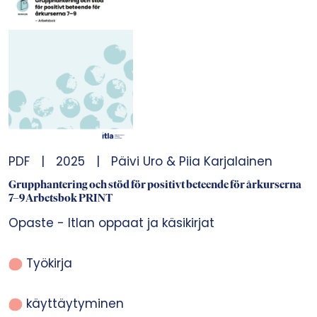
PDF
|
2025
|
Päivi Uro & Piia Karjalainen
Grupphantering och stöd för positivt beteende för årkurserna
7–9 Arbetsbok PRINT
Opaste - Itlan oppaat ja käsikirjat
Työkirja
käyttäytyminen