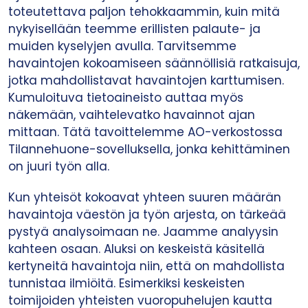
toteutettava paljon tehokkaammin, kuin mitä
nykyisellään teemme erillisten palaute- ja
muiden kyselyjen avulla. Tarvitsemme
havaintojen kokoamiseen säännöllisiä ratkaisuja,
jotka mahdollistavat havaintojen karttumisen.
Kumuloituva tietoaineisto auttaa myös
näkemään, vaihtelevatko havainnot ajan
mittaan. Tätä tavoittelemme AO-verkostossa
Tilannehuone-sovelluksella, jonka kehittäminen
on juuri työn alla.
Kun yhteisöt kokoavat yhteen suuren määrän
havaintoja väestön ja työn arjesta, on tärkeää
pystyä analysoimaan ne. Jaamme analyysin
kahteen osaan. Aluksi on keskeistä käsitellä
kertyneitä havaintoja niin, että on mahdollista
tunnistaa ilmiöitä. Esimerkiksi keskeisten
toimijoiden yhteisten vuoropuhelujen kautta