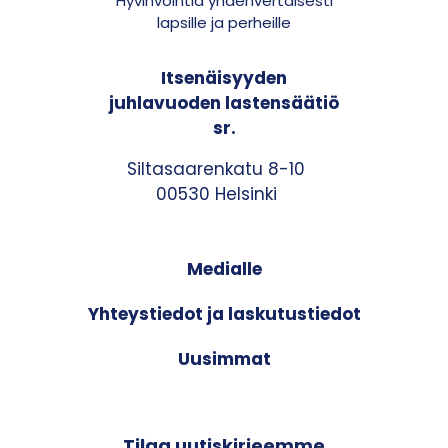
Hyvinvointia yhdenvertaisesti
lapsille ja perheille
Itsenäisyyden
juhlavuoden lastensäätiö
sr.
Siltasaarenkatu 8-10
00530 Helsinki
Medialle
Yhteystiedot ja laskutustiedot
Uusimmat
Tilaa uutiskirjeemme