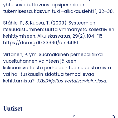
yhteisövaikuttavuus lapsiperheiden
tukemisessa. Kasvun tuki –aikakauslehti 1, 32–38.
Ståhle, P., & Kuosa, T. (2009). Systeemien
itseuudistuminen: uutta ymmärrystä kollektiivien
kehittymiseen. Aikuiskasvatus, 29(2), 104–115.
https://doi.org/10.33336/aik.94181
Virtanen, P. ym. Suomalainen perhepolitiikka
vuosituhannen vaihteen jälkeen –
kokonaisvaltaista perheiden tuen uudistamista
vai hallituskausiin sidottua tempoilevaa
kehittämistä?
Käsikirjoitus vertaisarvioinnissa.
Uutiset