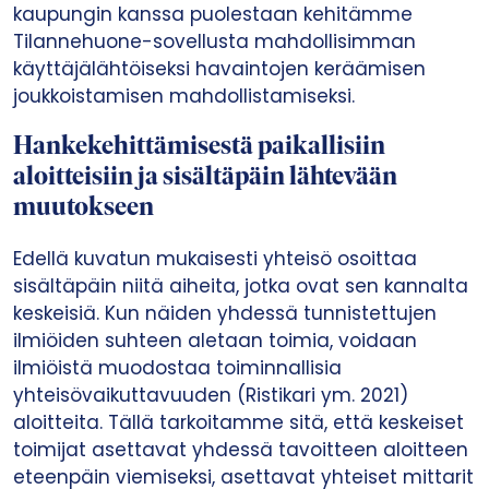
kaupungin kanssa puolestaan kehitämme
Tilannehuone-sovellusta mahdollisimman
käyttäjälähtöiseksi havaintojen keräämisen
joukkoistamisen mahdollistamiseksi.
Hankekehittämisestä paikallisiin
aloitteisiin ja sisältäpäin lähtevään
muutokseen
Edellä kuvatun mukaisesti yhteisö osoittaa
sisältäpäin niitä aiheita, jotka ovat sen kannalta
keskeisiä. Kun näiden yhdessä tunnistettujen
ilmiöiden suhteen aletaan toimia, voidaan
ilmiöistä muodostaa toiminnallisia
yhteisövaikuttavuuden (Ristikari ym. 2021)
aloitteita. Tällä tarkoitamme sitä, että keskeiset
toimijat asettavat yhdessä tavoitteen aloitteen
eteenpäin viemiseksi, asettavat yhteiset mittarit