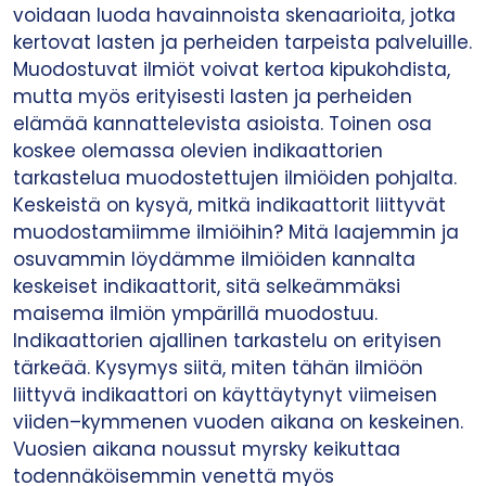
voidaan luoda havainnoista skenaarioita, jotka
kertovat lasten ja perheiden tarpeista palveluille.
Muodostuvat ilmiöt voivat kertoa kipukohdista,
mutta myös erityisesti lasten ja perheiden
elämää kannattelevista asioista. Toinen osa
koskee olemassa olevien indikaattorien
tarkastelua muodostettujen ilmiöiden pohjalta.
Keskeistä on kysyä, mitkä indikaattorit liittyvät
muodostamiimme ilmiöihin? Mitä laajemmin ja
osuvammin löydämme ilmiöiden kannalta
keskeiset indikaattorit, sitä selkeämmäksi
maisema ilmiön ympärillä muodostuu.
Indikaattorien ajallinen tarkastelu on erityisen
tärkeää. Kysymys siitä, miten tähän ilmiöön
liittyvä indikaattori on käyttäytynyt viimeisen
viiden–kymmenen vuoden aikana on keskeinen.
Vuosien aikana noussut myrsky keikuttaa
todennäköisemmin venettä myös