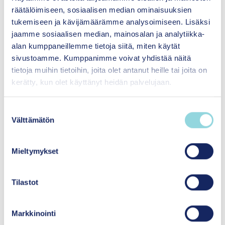
räätälöimiseen, sosiaalisen median ominaisuuksien
tukemiseen ja kävijämäärämme analysoimiseen. Lisäksi
Hankkeissa perinteisesti pyritään juurruttamaan
jaamme sosiaalisen median, mainosalan ja analytiikka-
uusi käytäntö yhteisöön esimerkiksi
alan kumppaneillemme tietoja siitä, miten käytät
valtakunnallisen ohjauksen avulla. Tämä
sivustoamme. Kumppanimme voivat yhdistää näitä
yhteisöön ulkoapäin vaikuttamisen yritys on
tietoja muihin tietoihin, joita olet antanut heille tai joita on
osoittautunut, tekemämme katsauksen mukaan,
kerätty, kun olet käyttänyt heidän palvelujaan.
lähihistorian valossa vaikeaksi toteuttaa
tuloksekkaasti (Virtanen ym.). Paikallisten
S
yhteisöjen toimijoiden mukaan saamista on
Välttämätön
u
alettu korostaa. Nähdäksemme pelkkä
o
paikallisten toimijoiden mukaan saaminen
s
valtakunnallisiin hankkeisiin ei ole riittävää, vaan
Mieltymykset
t
kehittämisen rakenne tulee muuttaa kokonaan.
u
Tai tarkemmin – kehittämisen toteutuksen
m
Tilastot
suunta täytyy muuttaa päinvastaiseksi. Sen
u
sijaan, että kehittäminen noudattelee alueille
k
implementoitavia politiikkaohjelmia, tulee
Markkinointi
s