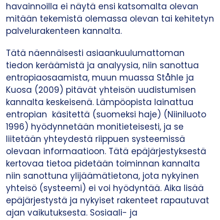
havainnoilla ei näytä ensi katsomalta olevan
mitään tekemistä olemassa olevan tai kehitetyn
palvelurakenteen kannalta.
Tätä näennäisesti asiaankuulumattoman
tiedon keräämistä ja analyysia, niin sanottua
entropiaosaamista, muun muassa Ståhle ja
Kuosa (2009) pitävät yhteisön uudistumisen
kannalta keskeisenä. Lämpöopista lainattua
entropian käsitettä (suomeksi haje) (Niiniluoto
1996) hyödynnetään monitieteisesti, ja se
liitetään yhteydestä riippuen systeemissä
olevaan informaatioon. Tätä epäjärjestyksestä
kertovaa tietoa pidetään toiminnan kannalta
niin sanottuna ylijäämätietona, jota nykyinen
yhteisö (systeemi) ei voi hyödyntää. Aika lisää
epäjärjestystä ja nykyiset rakenteet rapautuvat
ajan vaikutuksesta. Sosiaali- ja