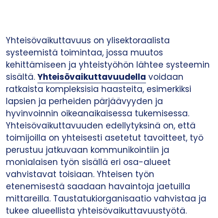
Yhteisövaikuttavuus on ylisektoraalista
systeemistä toimintaa, jossa muutos
kehittämiseen ja yhteistyöhön lähtee systeemin
sisältä.
Yhteisövaikuttavuudella
voidaan
ratkaista kompleksisia haasteita, esimerkiksi
lapsien ja perheiden pärjäävyyden ja
hyvinvoinnin oikeanaikaisessa tukemisessa.
Yhteisövaikuttavuuden edellytyksinä on, että
toimijoilla on yhteisesti asetetut tavoitteet, työ
perustuu jatkuvaan kommunikointiin ja
monialaisen työn sisällä eri osa-alueet
vahvistavat toisiaan. Yhteisen työn
etenemisestä saadaan havaintoja jaetuilla
mittareilla. Taustatukiorganisaatio vahvistaa ja
tukee alueellista yhteisövaikuttavuustyötä.