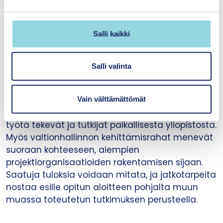
tarpeiden virta käydä alueilta ulospäin yhteisiin
e
resursseihin, kuten rahoitukseen, tutkimukseen ja
n
kehittämisen tukeen. Alueilta nousevia ideoita
v
Salli kaikki
koetellaan yhdessä edellä mainittujen
a
resursseista vastaavien kanssa, ja kun
l
päätetään lähteä liikkeelle ideoista, tehdään
i
Salli valinta
yhteisövaikuttavuuden eli arjen työn,
n
kehittämisen ja tutkimuksen aloitteita. Näin
t
esimerkiksi hyvinvointialueen kipukohtia ovat
Vain välttämättömät
a
ratkaisemassa muun muassa paikalliset arjen
työtä tekevät ja tutkijat paikallisesta yliopistosta.
Myös valtionhallinnon kehittämisrahat menevät
suoraan kohteeseen, aiempien
projektiorganisaatioiden rakentamisen sijaan.
Saatuja tuloksia voidaan mitata, ja jatkotarpeita
nostaa esille opitun aloitteen pohjalta muun
muassa toteutetun tutkimuksen perusteella.