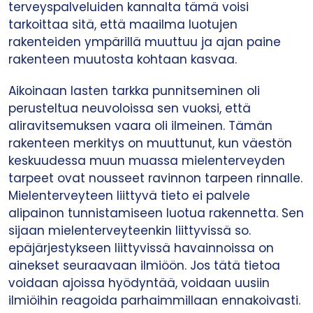
terveyspalveluiden kannalta tämä voisi
tarkoittaa sitä, että maailma luotujen
rakenteiden ympärillä muuttuu ja ajan paine
rakenteen muutosta kohtaan kasvaa.
Aikoinaan lasten tarkka punnitseminen oli
perusteltua neuvoloissa sen vuoksi, että
aliravitsemuksen vaara oli ilmeinen. Tämän
rakenteen merkitys on muuttunut, kun väestön
keskuudessa muun muassa mielenterveyden
tarpeet ovat nousseet ravinnon tarpeen rinnalle.
Mielenterveyteen liittyvä tieto ei palvele
alipainon tunnistamiseen luotua rakennetta. Sen
sijaan mielenterveyteenkin liittyvissä so.
epäjärjestykseen liittyvissä havainnoissa on
ainekset seuraavaan ilmiöön. Jos tätä tietoa
voidaan ajoissa hyödyntää, voidaan uusiin
ilmiöihin reagoida parhaimmillaan ennakoivasti.