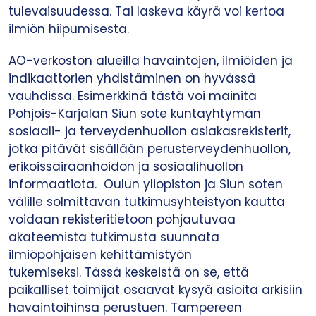
tulevaisuudessa. Tai laskeva käyrä voi kertoa
ilmiön hiipumisesta.
AO-verkoston alueilla havaintojen, ilmiöiden ja
indikaattorien yhdistäminen on hyvässä
vauhdissa. Esimerkkinä tästä voi mainita
Pohjois-Karjalan Siun sote kuntayhtymän
sosiaali- ja terveydenhuollon asiakasrekisterit,
jotka pitävät sisällään perusterveydenhuollon,
erikoissairaanhoidon ja sosiaalihuollon
informaatiota. Oulun yliopiston ja Siun soten
välille solmittavan tutkimusyhteistyön kautta
voidaan rekisteritietoon pohjautuvaa
akateemista tutkimusta suunnata
ilmiöpohjaisen kehittämistyön
tukemiseksi. Tässä keskeistä on se, että
paikalliset toimijat osaavat kysyä asioita arkisiin
havaintoihinsa perustuen. Tampereen