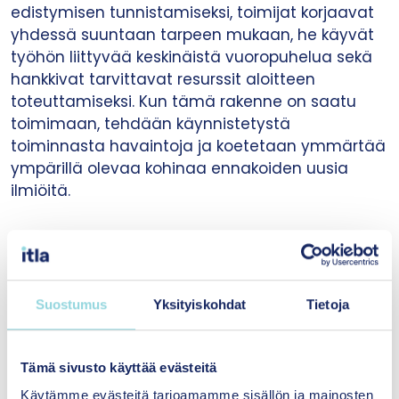
edistymisen tunnistamiseksi, toimijat korjaavat
yhdessä suuntaan tarpeen mukaan, he käyvät
työhön liittyvää keskinäistä vuoropuhelua sekä
hankkivat tarvittavat resurssit aloitteen
toteuttamiseksi. Kun tämä rakenne on saatu
toimimaan, tehdään käynnistetystä
toiminnasta havaintoja ja koetetaan ymmärtää
ympärillä olevaa kohinaa ennakoiden uusia
ilmiöitä.
”Sisältäpäin uudistumisen dynamiikka nostaa
esille uusia aiheita, joihin voidaan myös
yhteisön ulkopuolelta kiinnittyä. Tämä on
Suostumus
Yksityiskohdat
Tietoja
ajattelussamme se kohta, joka voi muuttaa
maassamme tavaksi tulleen
Tämä sivusto käyttää evästeitä
hankekehittämisen.”
Käytämme evästeitä tarjoamamme sisällön ja mainosten