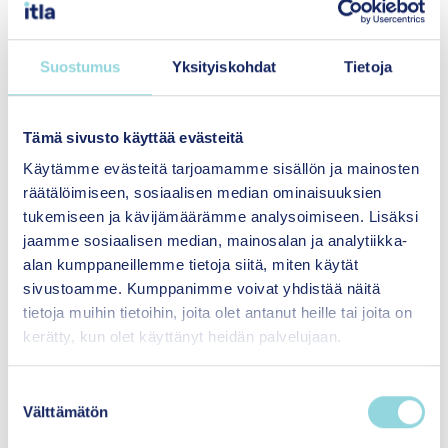
PDF
|
2026
Suostumus
Yksityiskohdat
Tietoja
YOUNG tietokooste 2026/02
Avaa tiedosto
Tämä sivusto käyttää evästeitä
Käytämme evästeitä tarjoamamme sisällön ja mainosten
räätälöimiseen, sosiaalisen median ominaisuuksien
tukemiseen ja kävijämäärämme analysoimiseen. Lisäksi
jaamme sosiaalisen median, mainosalan ja analytiikka-
alan kumppaneillemme tietoja siitä, miten käytät
sivustoamme. Kumppanimme voivat yhdistää näitä
tietoja muihin tietoihin, joita olet antanut heille tai joita on
kerätty, kun olet käyttänyt heidän palvelujaan.
Hyvinvointia yhdenvertaisesti
lapsille ja perheille
S
Välttämätön
u
Itsenäisyyden
o