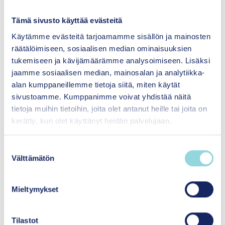
kouluyhteisöjen mielenterveyttä tukevan
Tämä sivusto käyttää evästeitä
toimintakulttuurin johtaminen.
Käytämme evästeitä tarjoamamme sisällön ja mainosten
Ennen Itlaa olen työskennellyt asiantuntija- ja
räätälöimiseen, sosiaalisen median ominaisuuksien
esihenkilötehtävissä lasten ja nuorten
tukemiseen ja kävijämäärämme analysoimiseen. Lisäksi
mielenterveyden edistämiseksi. Lisäksi minulla
jaamme sosiaalisen median, mainosalan ja analytiikka-
on vankka kokemus koulumaailmasta. Olen
alan kumppaneillemme tietoja siitä, miten käytät
kasvatustieteiden maisteri ja luokanopettaja.
sivustoamme. Kumppanimme voivat yhdistää näitä
Täydentävää osaamista on kertynyt mm.
tietoja muihin tietoihin, joita olet antanut heille tai joita on
psykologian, sosiaalipsykologian ja valmentavan
kerätty, kun olet käyttänyt heidän palvelujaan.
johtamisen opinnoista.
S
Välttämätön
u
o
s
Mieltymykset
t
u
m
Tilastot