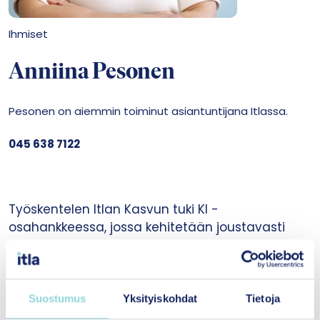
Ihmiset
Anniina Pesonen
Pesonen on aiemmin toiminut asiantuntijana Itlassa.
045 638 7122
Työskentelen Itlan Kasvun tuki KI -
osahankkeessa, jossa kehitetään joustavasti
tehostuvaa mielenterveyden tuen
kokonaisuutta perusopetukseen. Tehtäviini
kuuluu toimintamallin kehittäminen ja oppaan
tuottaminen sekä niiden käyttöönoton
Suostumus
Yksityiskohdat
Tietoja
tukeminen. Työni keskiössä on erityisesti