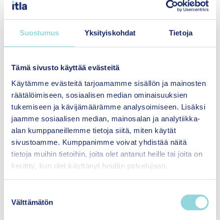
opiskellut filosofian maisteri ja journalismin
koulutusohjelmasta valmistunut medianomi
(AMK).
Suostumus
Yksityiskohdat
Tietoja
Tämä sivusto käyttää evästeitä
Käytämme evästeitä tarjoamamme sisällön ja mainosten
räätälöimiseen, sosiaalisen median ominaisuuksien
tukemiseen ja kävijämäärämme analysoimiseen. Lisäksi
jaamme sosiaalisen median, mainosalan ja analytiikka-
alan kumppaneillemme tietoja siitä, miten käytät
Kasvun tuki
sivustoamme. Kumppanimme voivat yhdistää näitä
tietoja muihin tietoihin, joita olet antanut heille tai joita on
Edistämme lasten, nuorten ja
kerätty, kun olet käyttänyt heidän palvelujaan.
perheiden psykososiaalisten
menetelmien käyttöönottoa.
S
Välttämätön
u
Lue lisää
o