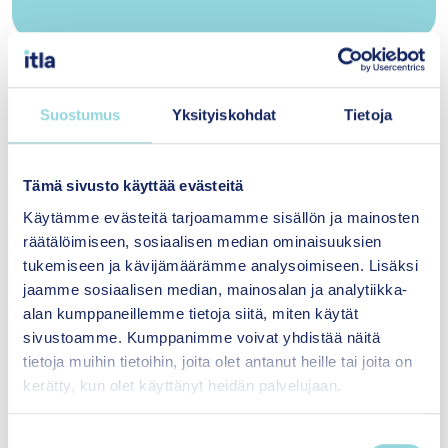
Mitä osa-alueita arvioinnissa huomioidaan?
Suostumus
Yksityiskohdat
Tietoja
Menetelmän vaikuttavuusarvio koostuu sekä
menetelmäkuvauksen että menetelmästä
Tämä sivusto käyttää evästeitä
tehtyjen vaikuttavuustutkimusten
Käytämme evästeitä tarjoamamme sisällön ja mainosten
luotettavuuden arvioinnista. Voit tutustua osa-
räätälöimiseen, sosiaalisen median ominaisuuksien
alueiden arviointeihin tarkemmin sivun
tukemiseen ja kävijämäärämme analysoimiseen. Lisäksi
seuraavissa osioissa. Arvion voi lukea
jaamme sosiaalisen median, mainosalan ja analytiikka-
kokonaisuudessaan
systemaattisena
alan kumppaneillemme tietoja siitä, miten käytät
kirjallisuuskatsauksena (pdf)
.
sivustoamme. Kumppanimme voivat yhdistää näitä
tietoja muihin tietoihin, joita olet antanut heille tai joita on
Tutustu myös
arviointiprosessiin ja
kerätty, kun olet käyttänyt heidän palvelujaan.
vaikuttavuusarvion tasoihin
.
S