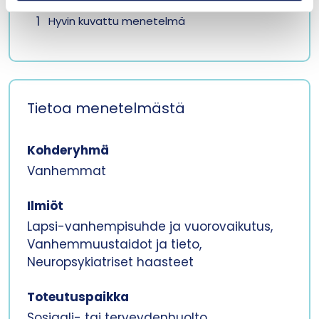
1
Hyvin kuvattu menetelmä
Tietoa menetelmästä
Kohderyhmä
Vanhemmat
Ilmiöt
Lapsi-vanhempisuhde ja vuorovaikutus,
Vanhemmuustaidot ja tieto,
Neuropsykiatriset haasteet
Toteutuspaikka
Sosiaali- tai terveydenhuolto