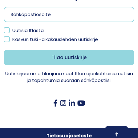
Uutisia Itlasta
Kasvun tuki -aikakauslehden uutiskirje
Uutiskirjeemme tilaajana saat Itlan ajankohtaisia uutisia
ja tapahtumia suoraan sähköpostiisi.
Skroll to 
Tietosuojaseloste