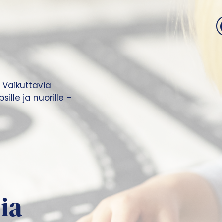
 Vaikuttavia
ille ja nuorille –
ia