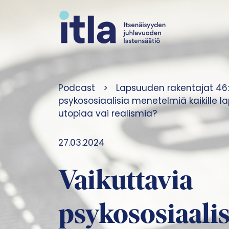
Siirry sisältöön
Podcast
>
Lapsuuden rakentajat 46:
psykososiaalisia menetelmiä kaikille laps
utopiaa vai realismia?
27.03.2024
Vaikuttavia
psykososiaalis