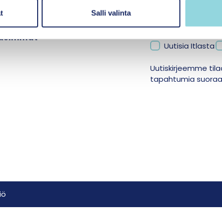
t
Salli valinta
hteystiedot ja laskutustiedot
usimmat
Uutisia Itlasta
Uutiskirjeemme tilaa
tapahtumia suoraan
iö