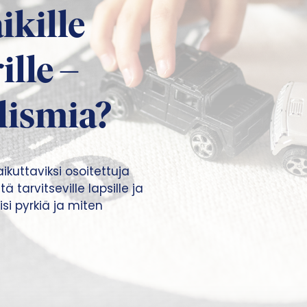
ikille
ille –
alismia?
kuttaviksi osoitettuja
ä tarvitseville lapsille ja
isi pyrkiä ja miten