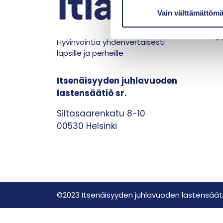
m
Vain välttämättömä
Y
u
U
k
Hyvinvointia yhdenvertaisesti
s
lapsille ja perheille
e
n
Itsenäisyyden juhlavuoden
v
lastensäätiö sr.
a
l
Siltasaarenkatu 8-10
i
00530 Helsinki
n
t
a
©2023 Itsenäisyyden juhlavuoden lastensäät