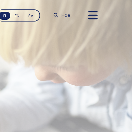
Hae
FI
EN
SV