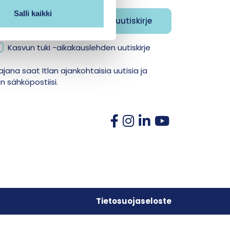
Salli kaikki
Kasvun tuki -aikakauslehden uutiskirje
jana saat Itlan ajankohtaisia uutisia ja
 sähköpostiisi.
Tietosuojaseloste