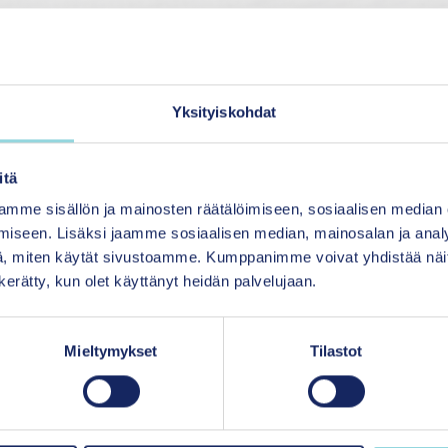
 erityisasiantuntija
Petra Kokko
sosiaali- ja
 Kainuun hyvinvointialueen johtaja
Jukka Lindberg
j
Yksityiskohdat
itä
anut
Sanna Ra
.
mme sisällön ja mainosten räätälöimiseen, sosiaalisen median
iseen. Lisäksi jaamme sosiaalisen median, mainosalan ja analy
 podcastia voit kuunnella
Acastissa
ja
Spotifyssa
.
, miten käytät sivustoamme. Kumppanimme voivat yhdistää näitä t
n kerätty, kun olet käyttänyt heidän palvelujaan.
jat
Mieltymykset
Tilastot
edialle
Tilaa uutiskir