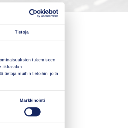
a johtaja
Petra
Tietoja
 ominaisuuksien tukemiseen
tiikka-alan
ietoja muihin tietoihin, joita
Markkinointi
jeemme