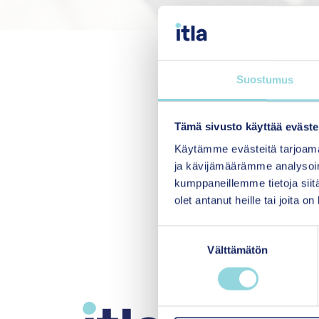
Aiheesta keskustelevat
terveysministeriöstä,
Suostumus
Kouvonen
Itlasta.
Tämä sivusto käyttää eväste
Podcastin on toimitt
Käytämme evästeitä tarjoama
ja kävijämäärämme analysoim
Lapsuuden rakentajat
kumppaneillemme tietoja siitä
olet antanut heille tai joita o
#LapsuudenRakenta
S
Välttämätön
u
o
s
t
M
u