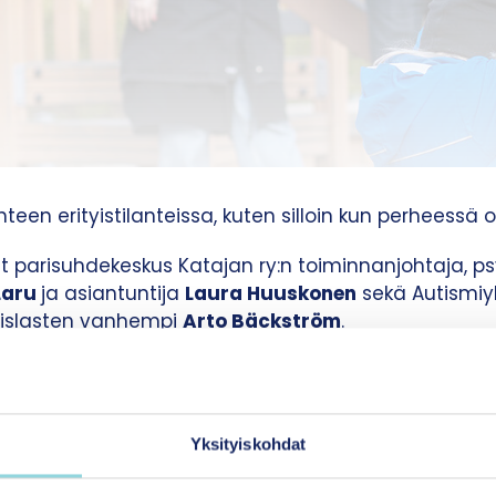
teen erityistilanteissa, kuten silloin kun perheessä 
t parisuhdekeskus Katajan ry:n toiminnanjohtaja, ps
Laru
ja asiantuntija
Laura Huuskonen
sekä Autismiyh
tyislasten vanhempi
Arto Bäckström
.
t
Sanna Ra
.
 podcastia voit kuunnella
Ac
astissa
ja
S
potifyssa
.
Yksityiskohdat
jat