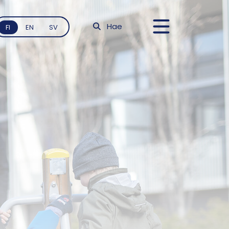
Hae
FI
EN
SV