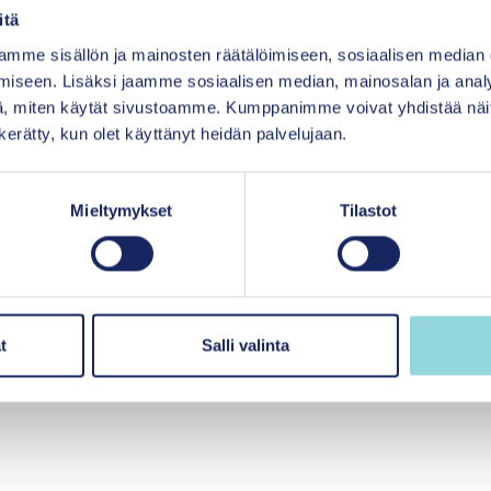
itä
mme sisällön ja mainosten räätälöimiseen, sosiaalisen median
iseen. Lisäksi jaamme sosiaalisen median, mainosalan ja analy
, miten käytät sivustoamme. Kumppanimme voivat yhdistää näitä t
edialle
Tilaa uutiskir
n kerätty, kun olet käyttänyt heidän palvelujaan.
hteystiedot ja laskutustiedot
Mieltymykset
Tilastot
usimmat
Uutisia Itlasta
Uutiskirjeemme tilaa
tapahtumia suoraan
t
Salli valinta