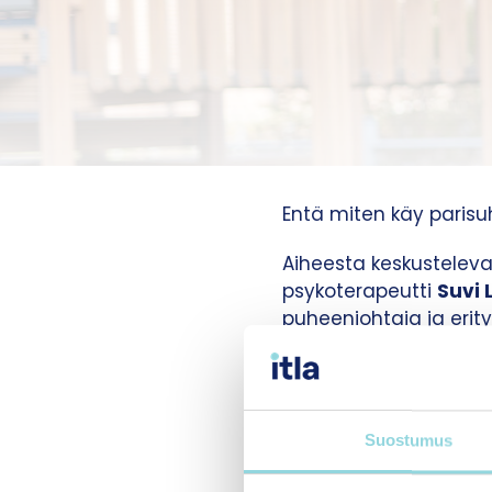
Entä miten käy parisuh
Aiheesta keskusteleva
psykoterapeutti
Suvi 
puheenjohtaja ja eri
Jakson on toimittanu
Lapsuuden rakentajat
Suostumus
#LapsuudenRakenta