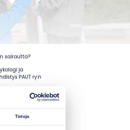
on sairautta?
ykologi ja
distys PAUT ry:n
Tietoja