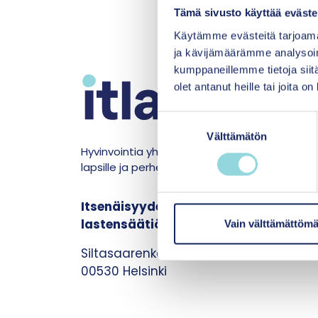
Tämä sivusto käyttää eväste
Käytämme evästeitä tarjoama
ja kävijämäärämme analysoim
kumppaneillemme tietoja siitä
M
olet antanut heille tai joita o
Y
S
Välttämätön
u
U
Hyvinvointia yhdenvertaisesti
o
lapsille ja perheille
s
t
Itsenäisyyden juhlavuoden
u
lastensäätiö sr.
m
Vain välttämättömä
u
Siltasaarenkatu 8-10
k
00530 Helsinki
s
e
n