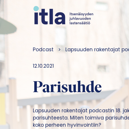
Siirry sisältöön
Podcast
>
Lapsuuden rakentajat pod
12.10.2021
Parisuhde
Lapsuuden rakentajat podcastin 18. ja
parisuhteesta. Miten toimiva parisuhde
koko perheen hyvinvointiin?