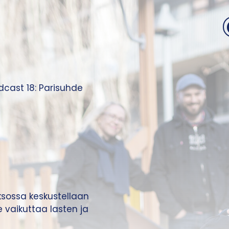
cast 18: Parisuhde
ksossa keskustellaan
 vaikuttaa lasten ja