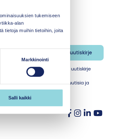
 ominaisuuksien tukemiseen
tiikka-alan
ietoja muihin tietoihin, joita
jeemme
Markkinointi
Kasvun tuki -aikakauslehden uutiskirje
jana saat Itlan ajankohtaisia uutisia ja
 sähköpostiisi.
Salli kaikki