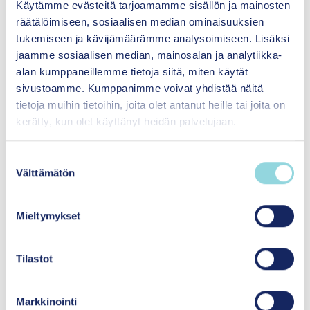
Käytämme evästeitä tarjoamamme sisällön ja mainosten
Ac
astissa
ja
S
potifyssa
.
räätälöimiseen, sosiaalisen median ominaisuuksien
tukemiseen ja kävijämäärämme analysoimiseen. Lisäksi
#LapsuudenRakentajat
jaamme sosiaalisen median, mainosalan ja analytiikka-
alan kumppaneillemme tietoja siitä, miten käytät
sivustoamme. Kumppanimme voivat yhdistää näitä
tietoja muihin tietoihin, joita olet antanut heille tai joita on
kerätty, kun olet käyttänyt heidän palvelujaan.
S
Välttämätön
u
o
Hyvinvointia yhdenvertaisesti
s
lapsille ja perheille
Mieltymykset
t
u
Itsenäisyyden
m
Tilastot
juhlavuoden lastensäätiö
u
sr.
k
Markkinointi
s