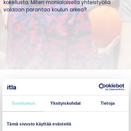
kokeilusta. Miten monialaisella yhteistyöllä
voidaan parantaa koulun arkea?
Aiheesta keskustelevat ohjaaja
Jaakko Juvonen
Oppimis- ja ohjauskeskus Valterin Jyväskylän
toimipisteestä sekä luokanopettaja
Janne
Suostumus
Yksityiskohdat
Tietoja
Itkonen
Leppäkertun koulusta Leppävirralta.
Jakson on toimittanut
Sanna Ra
.
Tämä sivusto käyttää evästeitä
Lapsuuden rakentajat podcastia voit kuunnella