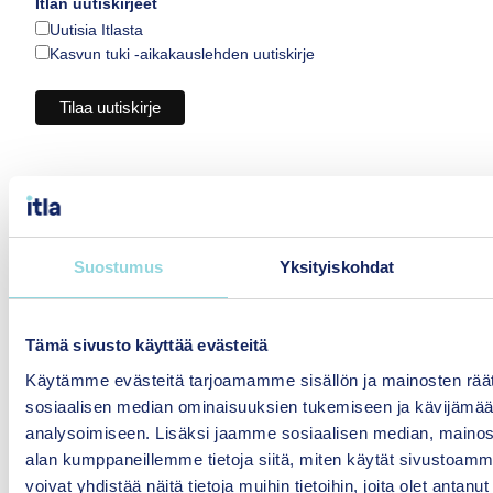
Itlan uutiskirjeet
Uutisia Itlasta
Kasvun tuki -aikakauslehden uutiskirje
Suostumus
Yksityiskohdat
Tämä sivusto käyttää evästeitä
Hyvinvointia yhdenvertaisesti
lapsille ja perheille
Käytämme evästeitä tarjoamamme sisällön ja mainosten räät
sosiaalisen median ominaisuuksien tukemiseen ja kävijäm
analysoimiseen. Lisäksi jaamme sosiaalisen median, mainosa
Itsenäisyyden
alan kumppaneillemme tietoja siitä, miten käytät sivusto
juhlavuoden lastensäätiö
voivat yhdistää näitä tietoja muihin tietoihin, joita olet antanut h
sr.