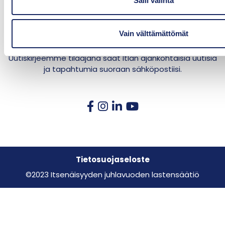
Salli valinta
Kasvun tuki -aikakauslehden uutiskirje
n
t
Vain välttämättömät
a
Uutiskirjeemme tilaajana saat Itlan ajankohtaisia uutisia
ja tapahtumia suoraan sähköpostiisi.
Tietosuojaseloste
©2023 Itsenäisyyden juhlavuoden lastensäätiö