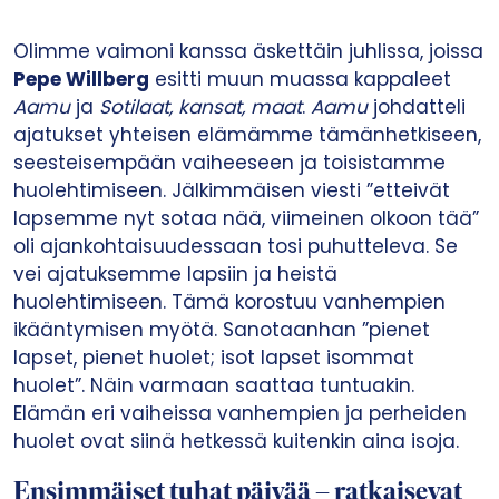
Olimme vaimoni kanssa äskettäin juhlissa, joissa
Pepe Willberg
esitti muun muassa kappaleet
Aamu
ja
Sotilaat, kansat, maat
.
Aamu
johdatteli
ajatukset yhteisen elämämme tämänhetkiseen,
seesteisempään vaiheeseen ja toisistamme
huolehtimiseen. Jälkimmäisen viesti ”etteivät
lapsemme nyt sotaa nää, viimeinen olkoon tää”
oli ajankohtaisuudessaan tosi puhutteleva. Se
vei ajatuksemme lapsiin ja heistä
huolehtimiseen. Tämä korostuu vanhempien
ikääntymisen myötä. Sanotaanhan ”pienet
lapset, pienet huolet; isot lapset isommat
huolet”. Näin varmaan saattaa tuntuakin.
Elämän eri vaiheissa vanhempien ja perheiden
huolet ovat siinä hetkessä kuitenkin aina isoja.
Ensimmäiset tuhat päivää – ratkaisevat