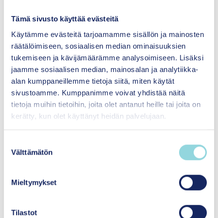
oppitunneilla helpottuu ja häiriökäyttäytyminen
vähenee. Liiku – jotta jaksat elää!
Tämä sivusto käyttää evästeitä
Käytämme evästeitä tarjoamamme sisällön ja mainosten
Arjen pienillä teoilla voi olla suuri merkitys lapsille
räätälöimiseen, sosiaalisen median ominaisuuksien
ja nuorille. Kohtaaminen ja huomatuksi
tukemiseen ja kävijämäärämme analysoimiseen. Lisäksi
tuleminen ei aina vaadi paljon aikaa tai
jaamme sosiaalisen median, mainosalan ja analytiikka-
resursseja. Se voi tarkoittaa kuulumisten
alan kumppaneillemme tietoja siitä, miten käytät
kysymistä tai aikuisen hyväksyvää katsetta.
sivustoamme. Kumppanimme voivat yhdistää näitä
Voimme luoda arjessa välittäviä yhteisöjä ja
tietoja muihin tietoihin, joita olet antanut heille tai joita on
tunnetta yhteenkuuluvuudesta.
kerätty, kun olet käyttänyt heidän palvelujaan.
Ikuisesti lapsi
S
Välttämätön
u
Me olemme aina lapsia, ainakin omien
o
vanhempiemme mielissä. Entä jos me kaikki
s
toimisimme kuin lapset? Katsoisimme
Mieltymykset
t
maailmaa uteliaina, oppimiseen avoimina,
u
uusista asioista kiinnostuen ja turvallisista
m
Tilastot
läheisistä iloiten. Kuitenkin muistaen, että