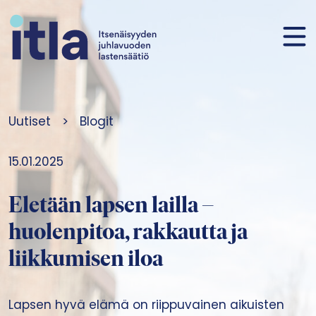
Siirry sisältöön
Uutiset
>
Blogit
15.01.2025
Eletään lapsen lailla –
huolenpitoa, rakkautta ja
liikkumisen iloa
Lapsen hyvä elämä on riippuvainen aikuisten