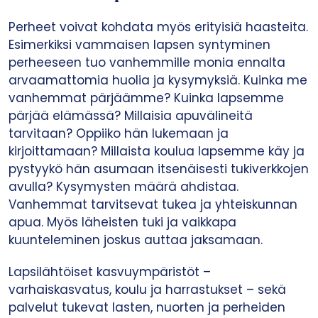
Perheet voivat kohdata myös erityisiä haasteita.
Esimerkiksi vammaisen lapsen syntyminen
perheeseen tuo vanhemmille monia ennalta
arvaamattomia huolia ja kysymyksiä. Kuinka me
vanhemmat pärjäämme? Kuinka lapsemme
pärjää elämässä? Millaisia apuvälineitä
tarvitaan? Oppiiko hän lukemaan ja
kirjoittamaan? Millaista koulua lapsemme käy ja
pystyykö hän asumaan itsenäisesti tukiverkkojen
avulla? Kysymysten määrä ahdistaa.
Vanhemmat tarvitsevat tukea ja yhteiskunnan
apua. Myös läheisten tuki ja vaikkapa
kuunteleminen joskus auttaa jaksamaan.
Lapsilähtöiset kasvuympäristöt –
varhaiskasvatus, koulu ja harrastukset – sekä
palvelut tukevat lasten, nuorten ja perheiden