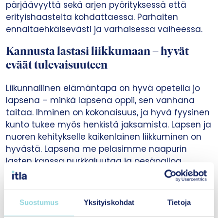
pärjäävyyttä sekä arjen pyörityksessä että
erityishaasteita kohdattaessa. Parhaiten
ennaltaehkäisevästi ja varhaisessa vaiheessa.
Kannusta lastasi liikkumaan – hyvät
eväät tulevaisuuteen
Liikunnallinen elämäntapa on hyvä opetella jo
lapsena – minkä lapsena oppii, sen vanhana
taitaa. Ihminen on kokonaisuus, ja hyvä fyysinen
kunto tukee myös henkistä jaksamista. Lapsen ja
nuoren kehitykselle kaikenlainen liikkuminen on
hyvästä. Lapsena me pelasimme naapurin
lasten kanssa nurkkaluutaa ja pesäpalloa.
Liikuttiin ja oltiin ulkona. Tänään annetaan
suosituksia, joiden mukaan tulisi liikkua ainakin
tunti päivässä. Oppimisen näkökulmasta
Suostumus
Yksityiskohdat
Tietoja
tarkkaavaisuus paranee, keskittyminen