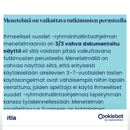
Menetelmä on vaikuttava tutkimusten perusteella
Ihmeelliset vuodet -ryhmänhallintaohjelman
menetelmäarvio on
3/3 vahva dokumentoitu
näyttö
eli sitä voidaan pitää vaikuttavana
tutkimusten perusteella. Menetelmällä on
vahvaa näyttöä siitä, että erityisesti
käytöksellään oireilevien 3–7-vuotiaiden lasten
käytösongelmat ovat vähäisempiä niihin lapsiin
verrattuna, joiden opettaja ei käytä Ihmeelliset
vuodet -ryhmänhallintaohjelmaa lapsiryhmän
kanssa työskennellessään. Menetelmän
sovellettavuus Suomeen on kohtalainen.
Mitä osa-alueita arvioinnissa huomioidaan?