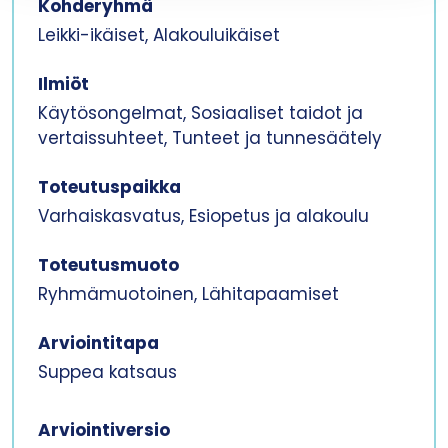
Kohderyhmä
Leikki-ikäiset, Alakouluikäiset
Ilmiöt
Käytösongelmat, Sosiaaliset taidot ja
vertaissuhteet, Tunteet ja tunnesäätely
Toteutuspaikka
Varhaiskasvatus, Esiopetus ja alakoulu
Toteutusmuoto
Ryhmämuotoinen, Lähitapaamiset
Arviointitapa
Suppea katsaus
Arviointiversio