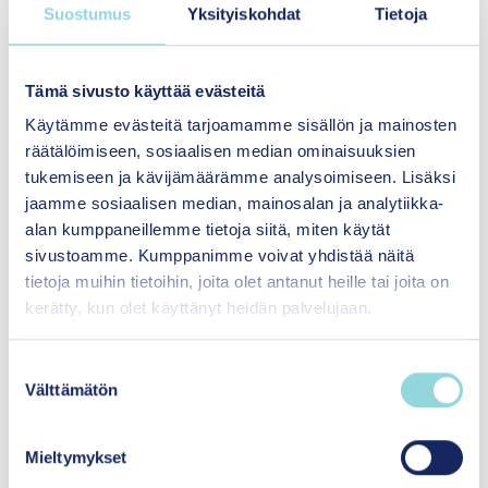
Suostumus
Yksityiskohdat
Tietoja
Menetelmän vaikuttavuusarvio koostuu sekä
menetelmäkuvauksen että menetelmästä
Tämä sivusto käyttää evästeitä
tehtyjen vaikuttavuustutkimusten
luotettavuuden arvioinnista. Voit tutustua osa-
Käytämme evästeitä tarjoamamme sisällön ja mainosten
alueiden arviointeihin tarkemmin sivun
räätälöimiseen, sosiaalisen median ominaisuuksien
seuraavissa osioissa.
tukemiseen ja kävijämäärämme analysoimiseen. Lisäksi
jaamme sosiaalisen median, mainosalan ja analytiikka-
alan kumppaneillemme tietoja siitä, miten käytät
Tutustu myös
arviointiprosessiin ja
sivustoamme. Kumppanimme voivat yhdistää näitä
vaikuttavuusarvion tasoihin
.
tietoja muihin tietoihin, joita olet antanut heille tai joita on
kerätty, kun olet käyttänyt heidän palvelujaan.
S
Välttämätön
u
o
s
Takaisin menetelmäpankkiin
Mieltymykset
t