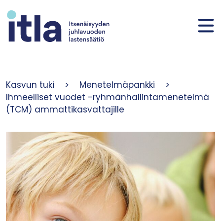
Siirry sisältöön
Kasvun tuki
>
Menetelmäpankki
>
Ihmeelliset vuodet -ryhmänhallintamenetelmä
(TCM) ammattikasvattajille