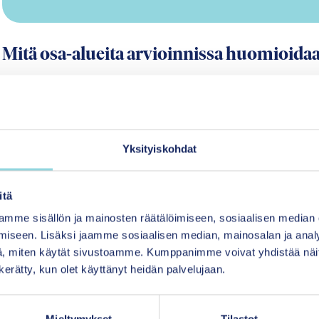
Mitä osa-alueita arvioinnissa huomioida
Menetelmän vaikuttavuusarvio koostuu sekä men
menetelmästä tehtyjen vaikuttavuustutkimusten lu
Voit tutustua osa-alueiden arviointeihin tarkemmin
Arvion voi lukea kokonaisuudessaan
systemaattisen
Yksityiskohdat
(pdf)
.
itä
Tutustu myös
arviointiprosessiin ja vaikuttavuusarv
mme sisällön ja mainosten räätälöimiseen, sosiaalisen median
iseen. Lisäksi jaamme sosiaalisen median, mainosalan ja analy
, miten käytät sivustoamme. Kumppanimme voivat yhdistää näitä t
n kerätty, kun olet käyttänyt heidän palvelujaan.