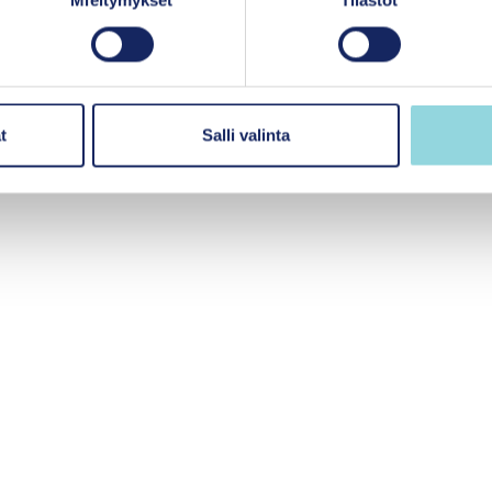
Mieltymykset
Tilastot
t
Salli valinta