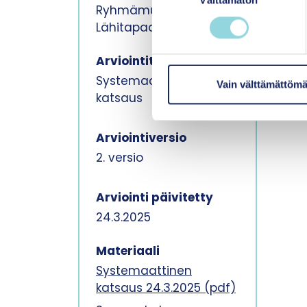
Välttämätön
u
Ryhmämuotoinen,
o
Lähitapaamiset
s
t
Arviointitapa
u
Systemaattinen
m
Vain välttämättömä
katsaus
u
k
s
Arviointiversio
e
2. versio
n
v
Arviointi päivitetty
a
l
24.3.2025
i
n
Materiaali
t
Systemaattinen
a
katsaus 24.3.2025 (pdf)