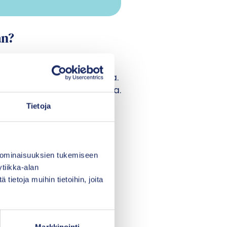
an?
etelmäkuvauksen että
otettavuuden arvioinnista.
 sivun seuraavissa osioissa.
a kirjallisuuskatsauksena
Tietoja
ion tasoihin
.
 ominaisuuksien tukemiseen
tiikka-alan
ietoja muihin tietoihin, joita