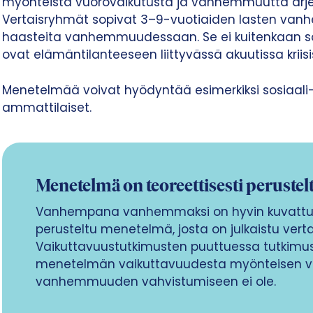
myönteistä vuorovaikutusta ja vanhemmuutta arjen
Vertaisryhmät sopivat 3–9-vuotiaiden lasten vanhe
haasteita vanhemmuudessaan. Se ei kuitenkaan so
ovat elämäntilanteeseen liittyvässä akuutissa kriisi
Menetelmää voivat hyödyntää esimerkiksi sosiaali-
ammattilaiset.
Menetelmä on teoreettisesti perustel
Vanhempana vanhemmaksi on hyvin kuvattu j
perusteltu menetelmä, josta on julkaistu verta
Vaikuttavuustutkimusten puuttuessa tutkimu
menetelmän vaikuttavuudesta myönteisen vu
vanhemmuuden vahvistumiseen ei ole.