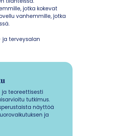
 tilanteissa.
mmille, jotka kokevat
vellu vanhemmille, jotka
ssä.
 ja terveysalan
tu
a teoreettisesti
isarvioitu tutkimus.
sperustaista näyttöä
orovaikutuksen ja