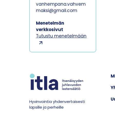
vanhempana.vahvem
maksi@gmail.com
Menetelmän
verkkosivut
Tutustu menetelmään
M
Y
U
Hyvinvointia yhdenvertaisesti
lapsille ja perheille