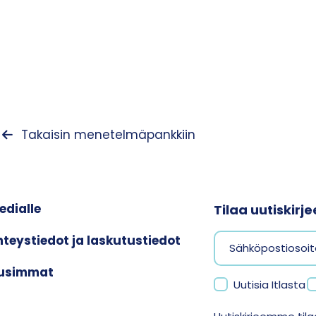
Takaisin menetelmäpankkiin
edialle
Tilaa uutiskir
hteystiedot ja laskutustiedot
usimmat
Uutisia Itlasta