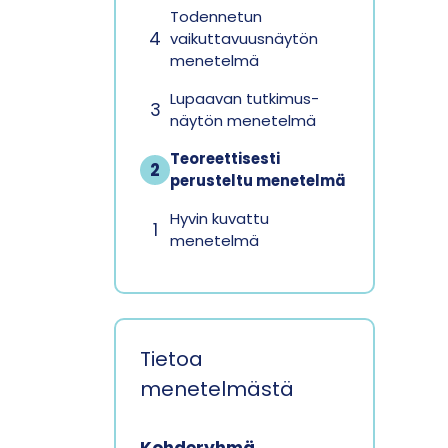
Todennetun
4
vaikuttavuus­näytön
menetelmä
Lupaavan tutkimus­
3
näytön menetelmä
Teoreettisesti
2
perusteltu menetelmä
Hyvin kuvattu
1
menetelmä
Tietoa
menetelmästä