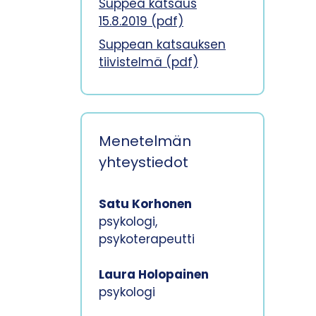
Suppea katsaus
15.8.2019 (pdf)
Suppean katsauksen
tiivistelmä (pdf)
Menetelmän
yhteystiedot
Satu Korhonen
psykologi,
psykoterapeutti
Laura Holopainen
psykologi