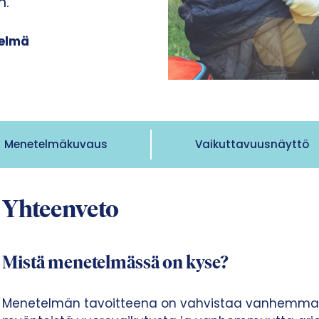
n.
telmä
Menetelmäkuvaus
Vaikuttavuusnäyttö
Yhteenveto
Mistä menetelmässä on kyse?
Menetelmän tavoitteena on vahvistaa vanhemman 