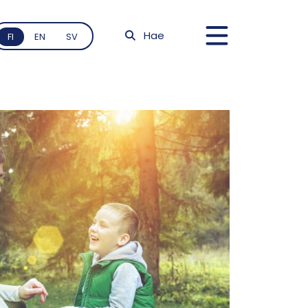
Hae
FI
EN
SV