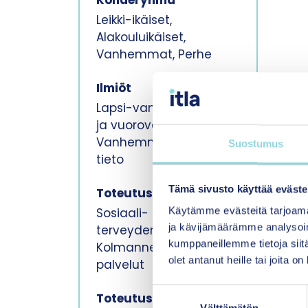
Kohderyhmä
Leikki-ikäiset,
Alakouluikäiset,
Vanhemmat, Perhe
Ilmiöt
Lapsi-vanhempisuhde
ja vuorovaikutus,
Vanhemmuustaidot ja
Suostumus
tieto
Tämä sivusto käyttää eväste
Toteutuspaikka
Käytämme evästeitä tarjoama
Sosiaali- tai
ja kävijämäärämme analysoim
terveydenhuolto,
kumppaneillemme tietoja siitä
Kolmannen sektorin
olet antanut heille tai joita o
palvelut
S
Toteutusmuoto