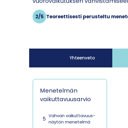
vuorovaikutuksen vahvistamisee
2/5
Teoreettisesti perusteltu mene
Yhteenveto
Menetelmän
vaikuttavuusarvio
Vahvan vaikuttavuus­
5
näytön menetelmä