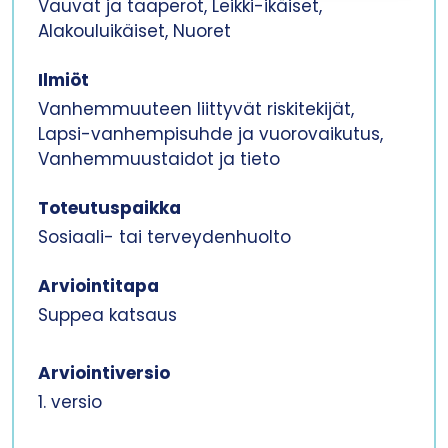
Vauvat ja taaperot, Leikki-ikäiset,
Alakouluikäiset, Nuoret
Ilmiöt
Vanhemmuuteen liittyvät riskitekijät,
Lapsi-vanhempisuhde ja vuorovaikutus,
Vanhemmuustaidot ja tieto
Toteutuspaikka
Sosiaali- tai terveydenhuolto
Arviointitapa
Suppea katsaus
Arviointiversio
1. versio