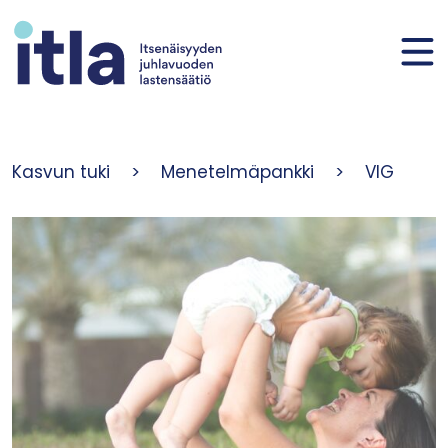
Siirry sisältöön
Kasvun tuki
>
Menetelmäpankki
>
VIG