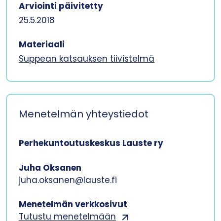
Arviointi päivitetty
25.5.2018
Materiaali
Suppean katsauksen tiivistelmä
Menetelmän yhteystiedot
Perhekuntoutuskeskus Lauste ry
Juha Oksanen
juha.oksanen@lauste.fi
Menetelmän verkkosivut
Tutustu menetelmään