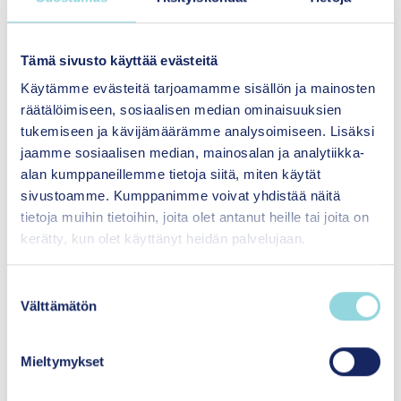
Menetelmän vaikuttavuusarvio koostuu sekä
menetelmäkuvauksen että menetelmästä
tehtyjen vaikuttavuustutkimusten
Tämä sivusto käyttää evästeitä
luotettavuuden arvioinnista. Voit tutustua osa-
Käytämme evästeitä tarjoamamme sisällön ja mainosten
alueiden arviointeihin tarkemmin sivun
räätälöimiseen, sosiaalisen median ominaisuuksien
seuraavissa osioissa.
tukemiseen ja kävijämäärämme analysoimiseen. Lisäksi
jaamme sosiaalisen median, mainosalan ja analytiikka-
Tutustu myös
arviointiprosessiin ja
alan kumppaneillemme tietoja siitä, miten käytät
vaikuttavuusarvion tasoihin
.
sivustoamme. Kumppanimme voivat yhdistää näitä
tietoja muihin tietoihin, joita olet antanut heille tai joita on
kerätty, kun olet käyttänyt heidän palvelujaan.
S
Välttämätön
u
o
Takaisin menetelmäpankkiin
s
Mieltymykset
t
u