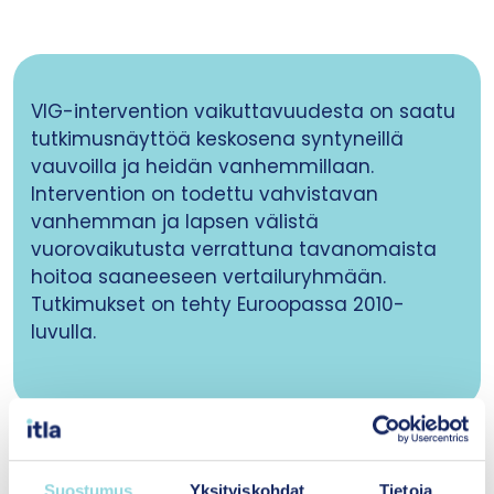
VIG-intervention vaikuttavuudesta on saatu
tutkimusnäyttöä keskosena syntyneillä
vauvoilla ja heidän vanhemmillaan.
Intervention on todettu vahvistavan
vanhemman ja lapsen välistä
vuorovaikutusta verrattuna tavanomaista
hoitoa saaneeseen vertailuryhmään.
Tutkimukset on tehty Euroopassa 2010-
luvulla.
Mitä osa-alueita arvioinnissa huomioidaan?
Suostumus
Yksityiskohdat
Tietoja