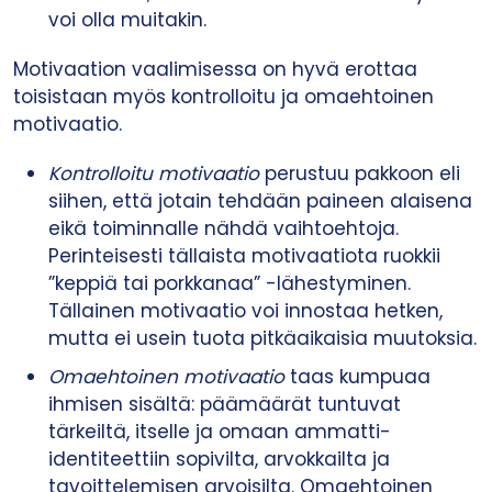
voi olla muitakin.
Motivaation vaalimisessa on hyvä erottaa
toisistaan myös kontrolloitu ja omaehtoinen
motivaatio.
Kontrolloitu motivaatio
perustuu pakkoon eli
siihen, että jotain tehdään paineen alaisena
eikä toiminnalle nähdä vaihtoehtoja.
Perinteisesti tällaista motivaatiota ruokkii
”keppiä tai porkkanaa” -lähestyminen.
Tällainen motivaatio voi innostaa hetken,
mutta ei usein tuota pitkäaikaisia muutoksia.
Omaehtoinen motivaatio
taas kumpuaa
ihmisen sisältä: päämäärät tuntuvat
tärkeiltä, itselle ja omaan ammatti-
identiteettiin sopivilta, arvokkailta ja
tavoittelemisen arvoisilta. Omaehtoinen