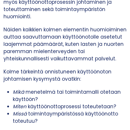
myös käyttöönottoprosessin johtaminen ja
toteuttaminen sekä toimintaympäristön
huomiointi.
Näiden kaikkien kolmen elementin huomioiminen
auttaa saavuttamaan käyttöönotolle asetetut
laajemmat päämäärät, kuten lasten ja nuorten
paremman mielenterveyden tai
yhteiskunnallisesti vaikuttavammat palvelut.
Kolme tärkeintä onnistuneen käyttöönoton
johtamisen kysymystä ovatkin:
Mikä
menetelmä tai toimintamalli otetaan
käyttöön?
Miten
käyttöönottoprosessi toteutetaan?
Missä
toimintaympäristössä käyttöönotto
toteutuu?