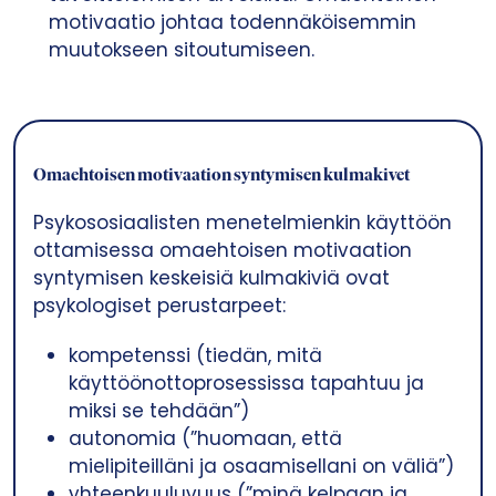
motivaatio johtaa todennäköisemmin
muutokseen sitoutumiseen.
Omaehtoisen motivaation syntymisen kulmakivet
Psykososiaalisten menetelmienkin käyttöön
ottamisessa omaehtoisen motivaation
syntymisen keskeisiä kulmakiviä ovat
psykologiset perustarpeet:
kompetenssi (tiedän, mitä
käyttöönottoprosessissa tapahtuu ja
miksi se tehdään”)
autonomia (”huomaan, että
mielipiteilläni ja osaamisellani on väliä”)
yhteenkuuluvuus (”minä kelpaan ja