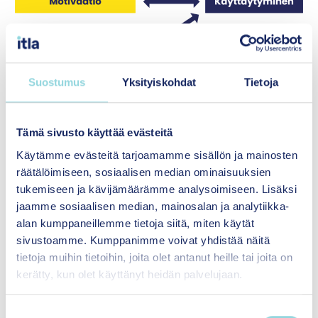
Suostumus
Yksityiskohdat
Tietoja
Tämä sivusto käyttää evästeitä
Kuvan nuolet havainnollistavat, miten COM-B-
Käytämme evästeitä tarjoamamme sisällön ja mainosten
mallin eri osa-alueet ovat kytköksissä toisiinsa.
räätälöimiseen, sosiaalisen median ominaisuuksien
Esimerkiksi uuden psykososiaalisen menetelmän
tukemiseen ja kävijämäärämme analysoimiseen. Lisäksi
hyödyntäminen asiakastapaamisissa vahvistaa
jaamme sosiaalisen median, mainosalan ja analytiikka-
menetelmään liittyvää osaamista, mikä
alan kumppaneillemme tietoja siitä, miten käytät
puolestaan yleensä motivoi harjoittelemaan
sivustoamme. Kumppanimme voivat yhdistää näitä
lisää menetelmän käyttämistä. Samoin
tietoja muihin tietoihin, joita olet antanut heille tai joita on
lisääntyneet mahdollisuudet käyttää
kerätty, kun olet käyttänyt heidän palvelujaan.
menetelmää voivat ruokkia motivaatiota.
S