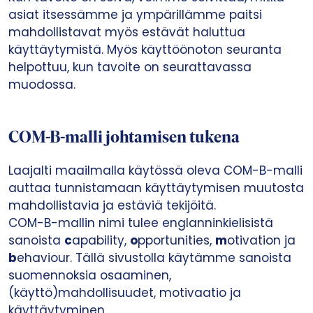
asiat itsessämme ja ympärillämme paitsi
mahdollistavat myös estävät haluttua
käyttäytymistä. Myös käyttöönoton seuranta
helpottuu, kun tavoite on seurattavassa
muodossa.
COM-B-malli johtamisen tukena
Laajalti maailmalla käytössä oleva COM-B-malli
auttaa tunnistamaan käyttäytymisen muutosta
mahdollistavia ja estäviä tekijöitä.
COM-B-mallin nimi tulee englanninkielisistä
sanoista
c
apability,
o
pportunities,
m
otivation ja
b
ehaviour. Tällä sivustolla käytämme sanoista
suomennoksia osaaminen,
(käyttö)mahdollisuudet, motivaatio ja
käyttäytyminen.