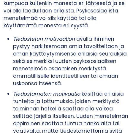
kumpuaa kuitenkin monesta eri lähteestä ja se
voi olla laadultaan erilaista. Psykososiaalista
menetelmää voi siis käyttää tai olla
käyttämättä monesta eri syystä.
Tiedostetun motivaation
avulla ihminen
pystyy harkitsemaan omia tavoitteitaan ja
oman käyttäytymisensä erilaisia seurauksia
sekä esimerkiksi uuden psykososiaalisen
menetelmän osaamisen merkitystä
ammatilliselle identiteetilleen tai omaan
uskoonsa itseensä.
Tiedostamaton motivaatio
käsittää erilaisia
tunteita ja tottumuksia, joiden merkitystä
toiminnan hetkellä saattaa olla vaikea
selittää järjellä itselleen. Uuden menetelmän
oppiminen saattaa tuntua hankalalta tai
vaativalta, mutta tiedostamattomia syitä