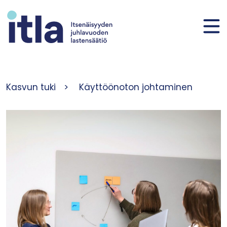
Siirry sisältöön
Kasvun tuki
>
Käyttöönoton johtaminen