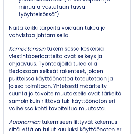
minua arvostetaan tässä
työyhteisössä”)
Näitä kaikki tarpeita voidaan tukea ja
vahvistaa johtamisella.
Kompetenssin
tukemisessa keskeisiä
viestintäperiaatteita ovat selkeys ja
ohjaavuus. Työntekijöillä tulee olla
tiedossaan selkeät rakenteet, joiden
puitteissa käyttöönottoa toteutetaan ja
joissa toimitaan. Yhteisesti määritelty
suunta ja tavoite muutokselle ovat tärkeitä
samoin kuin riittävä tuki käyttöönoton eri
vaiheissa kohti tavoiteltua muutosta.
Autonomian
tukemiseen liittyvät kokemus
siitä, että on tullut kuulluksi käyttöönoton eri