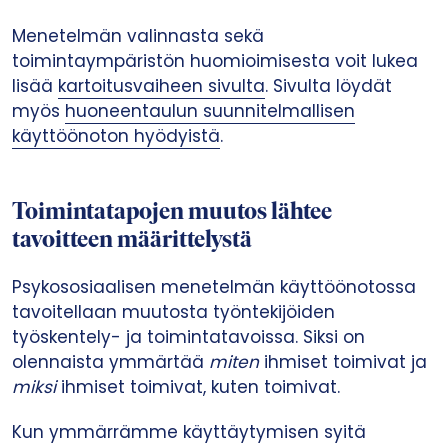
Menetelmän valinnasta sekä
toimintaympäristön huomioimisesta voit lukea
lisää
kartoitusvaiheen sivulta
. Sivulta löydät
myös
huoneentaulun suunnitelmallisen
käyttöönoton hyödyistä
.
Toimintatapojen muutos lähtee
tavoitteen määrittelystä
Psykososiaalisen menetelmän käyttöönotossa
tavoitellaan muutosta työntekijöiden
työskentely- ja toimintatavoissa. Siksi on
olennaista ymmärtää
miten
ihmiset toimivat ja
miksi
ihmiset toimivat, kuten toimivat.
Kun ymmärrämme käyttäytymisen syitä