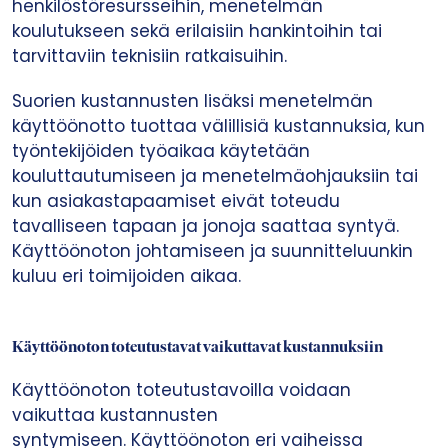
henkilöstöresursseihin, menetelmän
koulutukseen sekä erilaisiin hankintoihin tai
tarvittaviin teknisiin ratkaisuihin.
Suorien kustannusten lisäksi menetelmän
käyttöönotto tuottaa välillisiä kustannuksia, kun
työntekijöiden työaikaa käytetään
kouluttautumiseen ja menetelmäohjauksiin tai
kun asiakastapaamiset eivät toteudu
tavalliseen tapaan ja jonoja saattaa syntyä.
Käyttöönoton johtamiseen ja suunnitteluunkin
kuluu eri toimijoiden aikaa.
Käyttöönoton toteutustavat vaikuttavat kustannuksiin
Käyttöönoton toteutustavoilla voidaan
vaikuttaa kustannusten
syntymiseen. Käyttöönoton eri vaiheissa