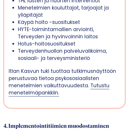
THL lasten ja nuorten interventiot
Menetelmien kouluttajat, tarjoajat ja
ylläpitäjät
Käypä hoito -suositukset
HYTE-toimintamallien arviointi,
Terveyden ja hyvinvoinnin laitos
Hotus-hoitosuositukset
Terveydenhuollon palveluvalikoima,
sosiaali- ja terveysministeriö
Itlan Kasvun tuki tuottaa tutkimusnäyttöön
perustuvaa tietoa psykososiaalisten
menetelmien vaikuttavuudesta.
Tutustu
menetelmäpankkiin.
4.
Implementointitiimien muodostaminen