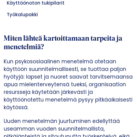
Käyttöönoton tukipilarit
Työkalupakki
Miten lähteä kartoittamaan tarpeita ja
menetelmiä?
Kun psykososiaalinen menetelmä otetaan
käyttöön suunnitelmallisesti, se tuottaa paljon
hyötyjä: lapset ja nuoret saavat tarvitsemaansa
apua mielenterveytensä tueksi, organisaation
resursseja käytetään järkevästi ja
käyttöönotettu menetelmä pysyy pitkäaikaisesti
käytössä.
Uuden menetelmän juurtuminen edellyttää
useamman vuoden suunnitelmallista,
pitkäjänteistä ja sitoutunutta työskentelyä, eikä