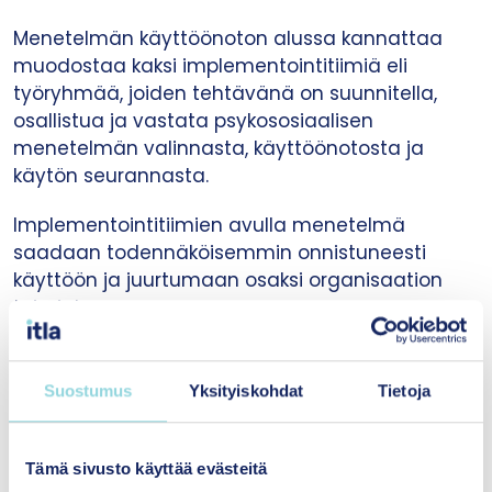
Menetelmän käyttöönoton alussa kannattaa
muodostaa kaksi implementointitiimiä eli
työryhmää, joiden tehtävänä on suunnitella,
osallistua ja vastata psykososiaalisen
menetelmän valinnasta, käyttöönotosta ja
käytön seurannasta.
Implementointitiimien avulla menetelmä
saadaan todennäköisemmin onnistuneesti
käyttöön ja juurtumaan osaksi organisaation
toimintaa.
Sekä kirjallisuudessa että yhteistyössä
hyvinvointialueiden asiantuntijoiden kanssa on
Suostumus
Yksityiskohdat
Tietoja
tunnistettu kaksi erilaista menetelmien
käyttöönottoa tukevaa implementointitiimiä:
Tämä sivusto käyttää evästeitä
Johdon työryhmä