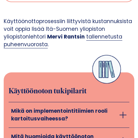
Käyttöönottoprosessiin liittyvistä kustannuksista
voit oppia lisää Itä-Suomen yliopiston
yliopistonlehtori
Mervi Rantsin
tallennetusta
puheenvuorosta
.
Käyttöönoton tukipilarit
Mikä on implementointitiimien rooli
kartoitusvaiheessa?
Mitä huomioida käyttöönoton