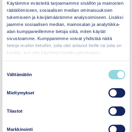
Käytämme evästeitä tarjoamamme sisällön ja mainosten
on vastuussa menetelmien
räätälöimiseen, sosiaalisen median ominaisuuksien
käyttöönottoprosesseista
tukemiseen ja kävijämäärämme analysoimiseen. Lisäksi
tekee päätökset käyttöönotettavista
jaamme sosiaalisen median, mainosalan ja analytiikka-
menetelmistä
alan kumppaneillemme tietoja siitä, miten käytät
on vastuussa menetelmien käytön
sivustoamme. Kumppanimme voivat yhdistää näitä
ylläpidosta ja seurannasta osana
tietoja muihin tietoihin, joita olet antanut heille tai joita on
johtamista.
kerätty, kun olet käyttänyt heidän palvelujaan.
Käyttöönottotiimi
suunnittelee ja toteuttaa yhden
S
Välttämätön
menetelmän käyttöönottoa.
u
o
Lue lisää siitä,
miten voit muodostaa molemmat
s
Mieltymykset
tiimit.
t
u
m
Tilastot
u
Tutustu implementointitiimeihin liittyvään
k
työpajamateriaaliin
Markkinointi