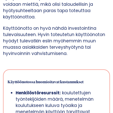
voidaan miettiä, mikä olisi taloudellisin ja
hyötysuhteeltaan paras tapa toteuttaa
käyttöönottoa.
Käyttöönotto on hyvä nähdä investointina
tulevaisuuteen. Hyvin toteutetun käyttöönoton
hyödyt tulevatkin esiin myöhemmin muun
muassa asiakkaiden terveyshyötynä tai
hyvinvoinnin vahvistumisena.
Käyttöönotossa huomioitavat kustannukset
Henkilöstöresurssit:
koulutettujen
työntekijöiden määrä, menetelmän
koulutukseen kuluva työaika ja
menetelmän käyttöön tarvittavat