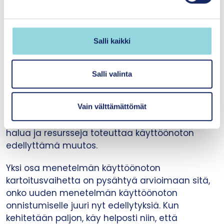
s
e
n
5.
Organisaation muutosvalmiuden arvioiminen
v
Salli kaikki
a
Uuden menetelmän käyttöönotto tarkoittaa
l
aina muutosta organisaation toiminta- ja
i
Salli valinta
työskentelytapoihin ja valmius muutokseen
n
vaihtelee organisaation tilanteen mukaan.
t
Voidaan puhua organisaation
Vain välttämättömät
a
muutosvalmiudesta, joka tarkoittaa sen kykyä,
halua ja resursseja toteuttaa käyttöönoton
edellyttämä muutos.
Yksi osa menetelmän käyttöönoton
kartoitusvaihetta on pysähtyä arvioimaan sitä,
onko uuden menetelmän käyttöönoton
onnistumiselle juuri nyt edellytyksiä. Kun
kehitetään paljon, käy helposti niin, että