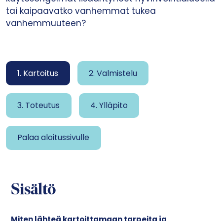
tai kaipaavatko vanhemmat tukea
vanhemmuuteen?
1. Kartoitus
2. Valmistelu
3. Toteutus
4. Ylläpito
Palaa aloitussivulle
Sisältö
Miten lähteä kartoittamaan tarpeita ja