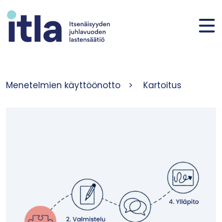
Siirry sisältöön
Menetelmien käyttöönotto
>
Kartoitus