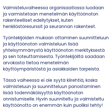
Valmisteluvaiheessa organisaatiossa luodaan
ja varmistetaan menetelmän käyttöönoton
rakenteelliset edellytykset, kuten
henkilöstöresurssit ja seurannan rakenteet.
Työntekijöiden mukaan ottaminen suunnitteluun
ja käyttöönoton valmisteluun lisää
yhteisymmärrystä käyttöönoton merkityksestä
ja sen toteuttamisesta. Työntekijöiltä saadaan
arvokasta tietoa menetelmän
käyttöympäristöstä ja asiakkaiden tarpeista.
Tässä vaiheessa ei ole syytä kiirehtiä, koska
valmisteluun ja suunnitteluun panostaminen
lisää todennäköisyyttä käyttöönoton
onnistumiselle. Hyvin suunniteltu ja valmisteltu
käyttöönotto on enemmän kuin puoliksi tehty!