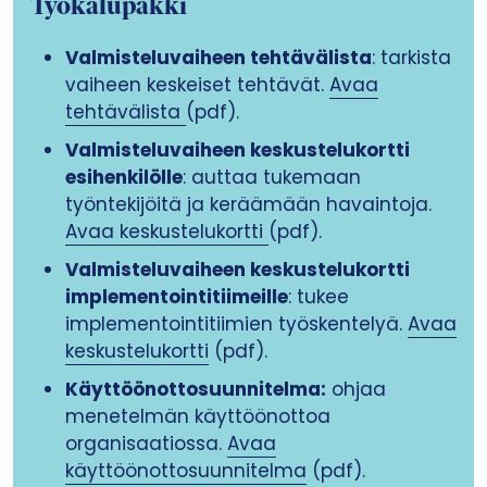
Työkalupakki
Valmisteluvaiheen tehtävälista
: tarkista
vaiheen keskeiset tehtävät.
Avaa
tehtävälista
(pdf).
Valmisteluvaiheen keskustelukortti
esihenkilölle
: auttaa tukemaan
työntekijöitä ja keräämään havaintoja.
Avaa keskustelukortti
(pdf).
Valmisteluvaiheen keskustelukortti
implementointitiimeille
: tukee
implementointitiimien työskentelyä.
Avaa
keskustelukortti
(pdf).
Käyttöönottosuunnitelma:
ohjaa
menetelmän käyttöönottoa
organisaatiossa.
Avaa
käyttöönottosuunnitelma
(pdf).