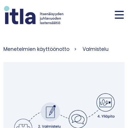
Siirry sisältöön
Menetelmien käyttöönotto
>
Valmistelu