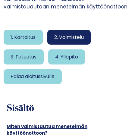
valmistaudutaan menetelmän käyttöönottoon.
1. Kartoitus
2. Valmistelu
3. Toteutus
4. Ylläpito
Palaa aloitussivulle
Sisältö
Miten valmistautua menetelmän
käyttöönottoon?