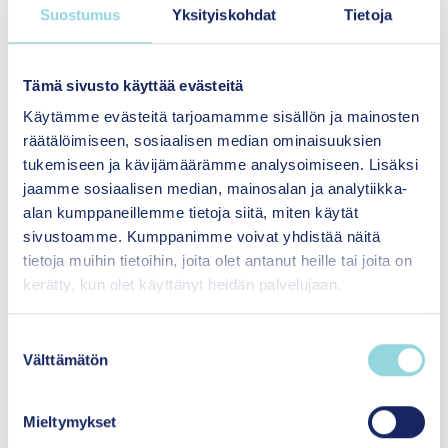
Menetelmän kouluttajan määrittämät
Suostumus
Yksityiskohdat
Tietoja
edellytykset koulutukseen
osallistumiselle (esim. taustakoulutus tai
osaaminen).
Tämä sivusto käyttää evästeitä
Työntekijällä tulee olla aikaa ja
Käytämme evästeitä tarjoamamme sisällön ja mainosten
motivaatiota menetelmän
räätälöimiseen, sosiaalisen median ominaisuuksien
käyttämiseen.
tukemiseen ja kävijämäärämme analysoimiseen. Lisäksi
Työntekijällä on kohderyhmään sopivia
jaamme sosiaalisen median, mainosalan ja analytiikka-
asiakkaita.
alan kumppaneillemme tietoja siitä, miten käytät
Työntekijä pystyy sitoutumaan
sivustoamme. Kumppanimme voivat yhdistää näitä
koulutukseen ja menetelmän käyttöön.
tietoja muihin tietoihin, joita olet antanut heille tai joita on
Työntekijällä ei ole käytössä liikaa
kerätty, kun olet käyttänyt heidän palvelujaan.
menetelmiä samanaikaisesti.
S
Välttämätön
u
o
s
Mieltymykset
3.
Käyttöönoton edistäjien ja hidastajien
t