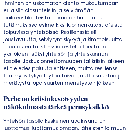
Ihminen on uskomaton olento mukautumaan
erilaisiin olosuhteisiin ja selviämään
poikkeustilanteista. Tämä on huomattu
tutkimuksissa esimerkiksi luonnonkatastrofeista
toipuvissa yhteisöissä. Resilienssiä eli
joustavuutta, selviytymiskykyä ja kimmoisuutta
muutosten tai stressin keskellä tarvitaan
yksilöiden lisäksi yhteisön ja yhteiskunnan
tasolle. Joskus onnettomuuden tai kriisin jälkeen
ei ole edes paluuta entiseen, mutta resilienssi
tuo myös kykyä löytää toivoa, uutta suuntaa ja
merkitystä jopa suurten menetysten jälkeen.
Perhe on kriisinkestävyyden
näkökulmasta tärkeä perusyksikkö
Yhteisön tasolla keskeinen avainsana on
luottamus: luottamus omaan, läheisten ja muun