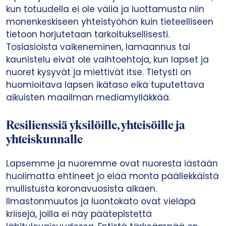
kun totuudella ei ole väliä ja luottamusta niin
monenkeskiseen yhteistyöhön kuin tieteelliseen
tietoon horjutetaan tarkoituksellisesti.
Tosiasioista vaikeneminen, lamaannus tai
kaunistelu eivät ole vaihtoehtoja, kun lapset ja
nuoret kysyvät ja miettivät itse. Tietysti on
huomioitava lapsen ikätaso eikä tuputettava
aikuisten maailman mediamylläkkää.
Resilienssiä yksilöille, yhteisöille ja
yhteiskunnalle
Lapsemme ja nuoremme ovat nuoresta iästään
huolimatta ehtineet jo elää monta päällekkäistä
mullistusta koronavuosista alkaen.
Ilmastonmuutos ja luontokato ovat vieläpä
kriisejä, joilla ei näy päätepistettä