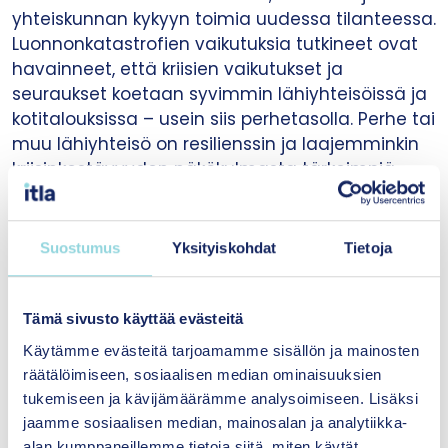
yhteiskunnan kykyyn toimia uudessa tilanteessa.
Luonnonkatastrofien vaikutuksia tutkineet ovat
havainneet, että kriisien vaikutukset ja
seuraukset koetaan syvimmin lähiyhteisöissä ja
kotitalouksissa – usein siis perhetasolla. Perhe tai
muu lähiyhteisö on resilienssin ja laajemminkin
kriisinkestävyyden näkökulmasta tärkeimpiä
perusyksiköitä.
Toipuminen koko yhteiskuntana onnistuu
Suostumus
Yksityiskohdat
Tietoja
parhaiten, kun yhteisötason tärkeys
ymmärretään ja yhteisöjä tuetaan
toipumisessa esimerkiksi sopeutumaan uuteen
Tämä sivusto käyttää evästeitä
tilanteeseen suurten menetysten jälkeen.
Käytämme evästeitä tarjoamamme sisällön ja mainosten
Puhumme kuitenkin perheestä ja lähiyhteisöistä
räätälöimiseen, sosiaalisen median ominaisuuksien
varsin vähän, kun puhumme Suomessa
tukemiseen ja kävijämäärämme analysoimiseen. Lisäksi
turvallisuudesta tai laajemmin suomalaisesta
jaamme sosiaalisen median, mainosalan ja analytiikka-
kriisinkestävyydestä ja varautumisesta.
alan kumppaneillemme tietoja siitä, miten käytät