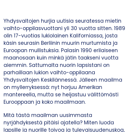
Yhdysvaltojen hurjia uutisia seuratessa mietin
vaihto-oppilasvuottani yli 30 vuotta sitten. 1989
olin 17-vuotias lukiolainen Kaliforniassa, josta
käsin seurasin Berliinin muurin murtumista ja
Euroopan mullistuksia. Palasin 1990 erilaiseen
maanosaan kuin minkä jätin taakseni vuotta
aiemmin. Sattumalta nuorin lapsistani on
parhaillaan lukion vaihto-oppilaana
Yhdysvaltojen Keskilännessä. Jälleen maailma
on myllerryksessä: nyt horjuu Amerikan
mantereella, mutta se heijastuu välittömästi
Eurooppaan ja koko maailmaan.
Mitä tästä maailman uusimmasta
nyrjähdyksestä pitäisi ajatella? Miten luoda
lapsille ja nuorille toivoa ja tulevaisuudenuskoa,