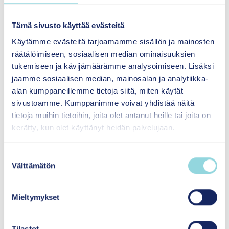
Tämä sivusto käyttää evästeitä
Käytämme evästeitä tarjoamamme sisällön ja mainosten
räätälöimiseen, sosiaalisen median ominaisuuksien
tukemiseen ja kävijämäärämme analysoimiseen. Lisäksi
jaamme sosiaalisen median, mainosalan ja analytiikka-
alan kumppaneillemme tietoja siitä, miten käytät
sivustoamme. Kumppanimme voivat yhdistää näitä
Jalostamme ja välitämme tietoa
tietoja muihin tietoihin, joita olet antanut heille tai joita on
ajankohtaisista ja tulevaisuuden ilmiöistä sekä
kerätty, kun olet käyttänyt heidän palvelujaan.
niihin liittyvistä ratkaisuista ja vaikuttavista
menetelmistä päätöksenteon ja käytännön
S
kehittämisen tueksi. Edistämme sitä, että
Välttämätön
u
päätöksenteossa käytettävä
o
lapsinäkökulmainen tieto on laadukasta ja se
s
muodostuu monista eri lähteistä: tutkimus-,
Mieltymykset
t
ennakointi-, arviointi- ja kokemustiedosta.
u
Toimimme osana ekosysteemejä, joissa
m
Tilastot