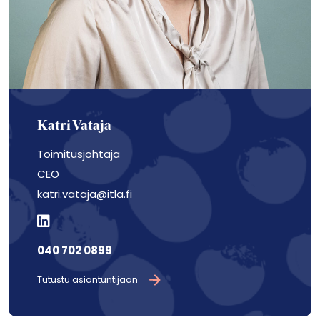
Katri Vataja
Toimitusjohtaja
CEO
katri.vataja@itla.fi
040 702 0899
Tutustu asiantuntijaan