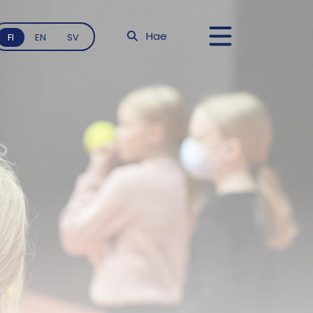
Hae
FI
EN
SV