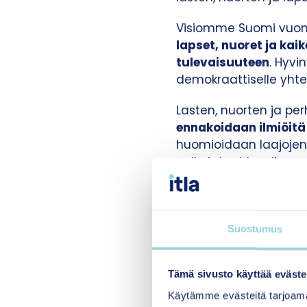
Visiomme Suomi vuonn
lapset, nuoret ja kai
tulevaisuuteen
. Hyvi
demokraattiselle yhtei
Lasten, nuorten ja pe
ennakoidaan ilmiöitä
huomioidaan laajojen 
vaikutukset lapsiin, n
hyvinvoinnin haastei
kehitys sekä geopoliit
kuunnellaan aidosti j
ratkaisuja.
Suostumus
Lasten ja nuorten
kai
Tämä sivusto käyttää eväste
vapaa-ajalla – vaalita
vanhemmat saavat kai
Käytämme evästeitä tarjoama