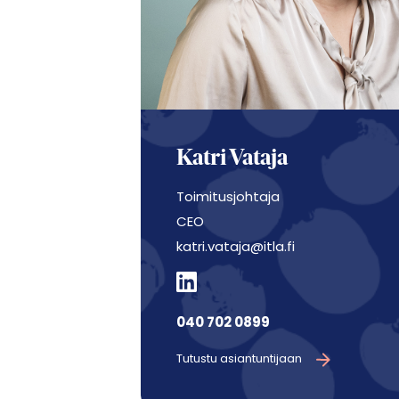
Katri Vataja
Toimitusjohtaja
CEO
katri.vataja@itla.fi
040 702 0899
Tutustu asiantuntijaan