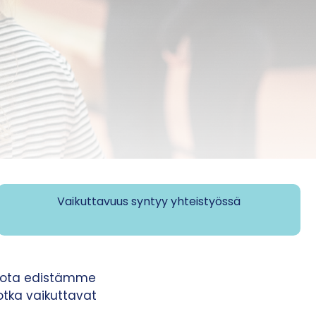
Vaikuttavuus syntyy yhteistyössä
 jota edistämme
jotka vaikuttavat