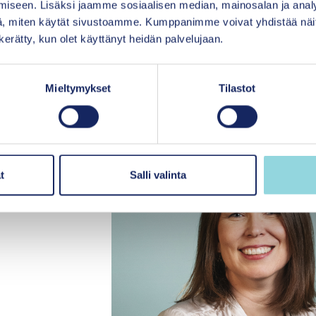
iseen. Lisäksi jaamme sosiaalisen median, mainosalan ja analy
i
tuntee olevansa täysivaltaisesti hyväksytty tau
, miten käytät sivustoamme. Kumppanimme voivat yhdistää näitä t
ella on itseisarvo: lapset saavat leikkiä, oppia ja ka
n kerätty, kun olet käyttänyt heidän palvelujaan.
tää oma polkunsa.
Mieltymykset
Tilastot
lan strategiasta,
t
Salli valinta
a Katri Vatajaan.