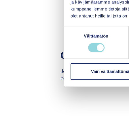
ja kävijämäärämme analysoim
Jokainen lapsi ja nuor
kumppaneillemme tietoja siitä
riippumatta
. Lapsuud
olet antanut heille tai joita o
nuorilla on aikaa löy
S
Välttämätön
u
o
s
Ota yhteyttä
t
u
Jos sinulla on kysyttävää It
m
Vain välttämättömä
u
ota yhteyttä toimitusjohtaj
k
s
e
n
v
a
l