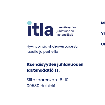
M
Y
U
Hyvinvointia yhdenvertaisesti
lapsille ja perheille
Itsenäisyyden juhlavuoden
lastensäätiö sr.
Siltasaarenkatu 8-10
00530 Helsinki