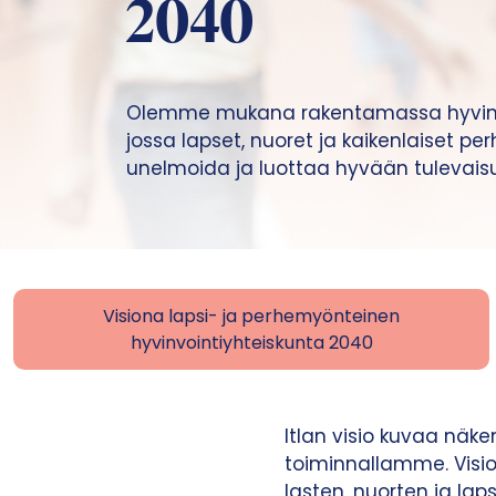
2040
Olemme mukana rakentamassa hyvinvo
jossa lapset, nuoret ja kaikenlaiset pe
unelmoida ja luottaa hyvään tulevais
Visiona lapsi- ja perhemyönteinen
hyvinvointiyhteiskunta 2040
Itlan visio kuvaa nä
toiminnallamme. Visio 
lasten, nuorten ja lap