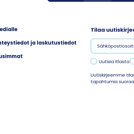
edialle
Tilaa uutiskir
hteystiedot ja laskutustiedot
usimmat
Uutisia Itlasta
Uutiskirjeemme tilaa
tapahtumia suoraan