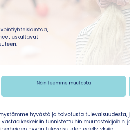
intiyhteiskuntaa,
rheet uskaltavat
uuteen.
Näin teemme muutosta
kemystämme hyvästä ja toivotusta tulevaisuudesta,
vastaa keskeisiin tunnistettuihin muutostekijöihin, 
siperheiden hyvän tulevaisuuden edellytyksiin.