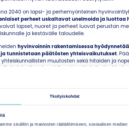
a 2040 on lapsi- ja perhemyönteinen hyvinvointiy
kenlaiset perheet uskaltavat unelmoida ja luottaa
nvoivat lapset, nuoret ja perheet luovat perustan m
skunnalle ja kestävälle taloudelle.
rheiden
hyvinvoinnin rakentamisessa hyödynnetää
 ja tunnistetaan päätösten yhteisvaikutukset
. Pä
yhteiskunnallisten muutosten sekä hitaiden ja nopei
uoriin ja tuleviin sukupolviin, esimerkkeinä väestöra
den lisääntyminen, luonnon kantokyvyn heikkenemin
tiset jännitteet ja turvallisuus. Lasten ja nuorten o
a he ovat aktiivisesti mukana luomassa niin arjen ku
Yksityiskohdat
kissa kasvuympäristöissä
– kotona, varhaiskasvatu
itä
an osallisuutta ja kokonaisvaltaista hyvinvointia. La
kkialla tarvitsemaansa vaikuttavaa tukea.
mme sisällön ja mainosten räätälöimiseen, sosiaalisen median