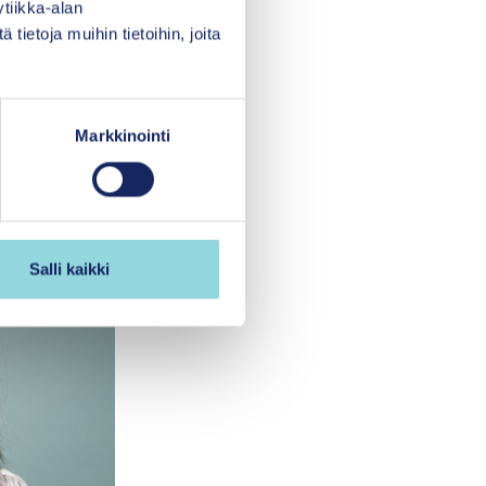
tiikka-alan
stastaan
ietoja muihin tietoihin, joita
svaa rauhassa, ja
Markkinointi
Salli kaikki