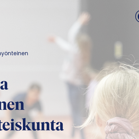
myönteinen
ja
nen
teiskunta