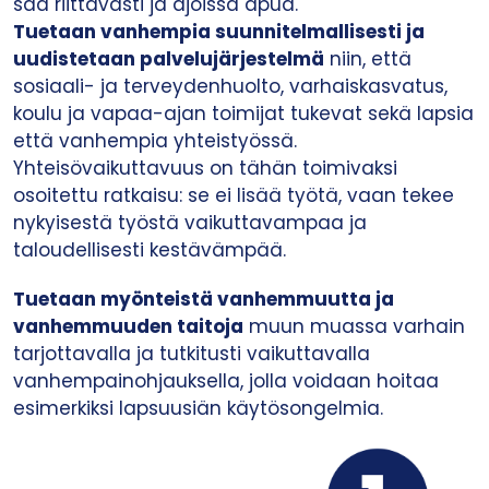
saa riittävästi ja ajoissa apua.
Tuetaan vanhempia suunnitelmallisesti ja
uudistetaan palvelujärjestelmä
niin, että
sosiaali- ja terveydenhuolto, varhaiskasvatus,
koulu ja vapaa-ajan toimijat tukevat sekä lapsia
että vanhempia yhteistyössä.
Yhteisövaikuttavuus on tähän toimivaksi
osoitettu ratkaisu: se ei lisää työtä, vaan tekee
nykyisestä työstä vaikuttavampaa ja
taloudellisesti kestävämpää.
Tuetaan myönteistä vanhemmuutta ja
vanhemmuuden taitoja
muun muassa varhain
tarjottavalla ja tutkitusti vaikuttavalla
vanhempainohjauksella, jolla voidaan hoitaa
esimerkiksi lapsuusiän käytösongelmia.