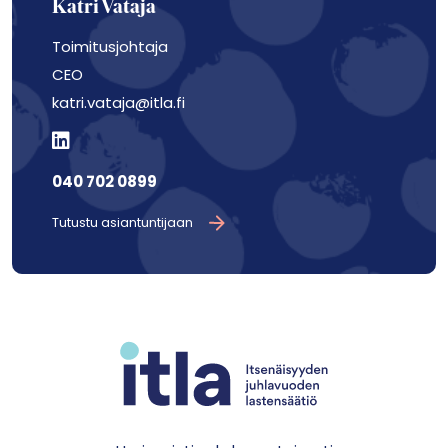
Katri Vataja
Toimitusjohtaja
CEO
katri.vataja@itla.fi
040 702 0899
Tutustu asiantuntijaan