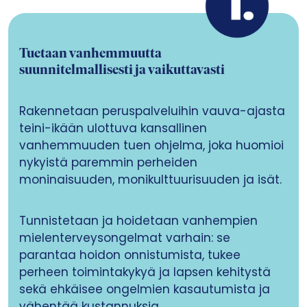
Tuetaan vanhemmuutta
suunnitelmallisesti ja vaikuttavasti
Rakennetaan peruspalveluihin vauva-ajasta
teini-ikään ulottuva kansallinen
vanhemmuuden tuen ohjelma, joka huomioi
nykyistä paremmin perheiden
moninaisuuden, monikulttuurisuuden ja isät.
Tunnistetaan ja hoidetaan vanhempien
mielenterveysongelmat varhain: se
parantaa hoidon onnistumista, tukee
perheen toimintakykyä ja lapsen kehitystä
sekä ehkäisee ongelmien kasautumista ja
vähentää kustannuksia.