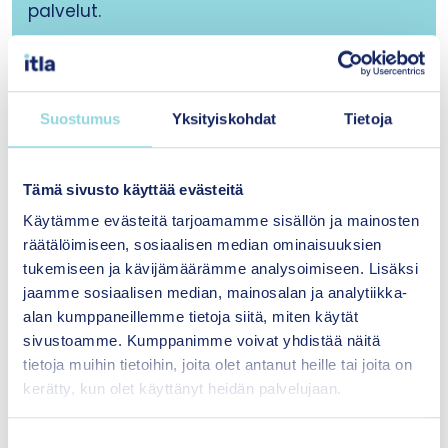
palvelut.
Vahvistetaan perhepalveluiden alueellista
yhdenmukaisuutta sekä varhaiskasvatuksen,
koulujen, järjestöjen ja seurakuntien
Suostumus
Yksityiskohdat
Tietoja
yhteistyötä rakentamalla perhekeskustyön
tueksi kansallisesti koordinoitava verkosto.
Tämä sivusto käyttää evästeitä
Käytämme evästeitä tarjoamamme sisällön ja mainosten
räätälöimiseen, sosiaalisen median ominaisuuksien
tukemiseen ja kävijämäärämme analysoimiseen. Lisäksi
jaamme sosiaalisen median, mainosalan ja analytiikka-
alan kumppaneillemme tietoja siitä, miten käytät
sivustoamme. Kumppanimme voivat yhdistää näitä
Mitä on yhteisövaikuttavuus?
tietoja muihin tietoihin, joita olet antanut heille tai joita on
kerätty, kun olet käyttänyt heidän palvelujaan.
Itlan tukema
yhteisövaikuttavuus
on
toimivaksi osoitettu ratkaisu pirstaleisen
S