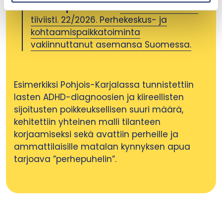
erittäin positiivisia.
THL Tutkimuksesta
tiiviisti. 22/2026. Perhekeskus- ja
kohtaamispaikkatoiminta
vakiinnuttanut asemansa Suomessa.
Esimerkiksi Pohjois-Karjalassa tunnistettiin
lasten ADHD-diagnoosien ja kiireellisten
sijoitusten poikkeuksellisen suuri määrä,
kehitettiin yhteinen malli tilanteen
korjaamiseksi sekä avattiin perheille ja
ammattilaisille matalan kynnyksen apua
tarjoava ”perhepuhelin”.