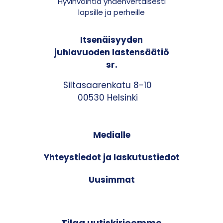
Hyvinvointia yhdenvertaisesti
lapsille ja perheille
Itsenäisyyden
juhlavuoden lastensäätiö
sr.
Siltasaarenkatu 8-10
00530 Helsinki
Medialle
Yhteystiedot ja laskutustiedot
Uusimmat
Tilaa uutiskirjeemme