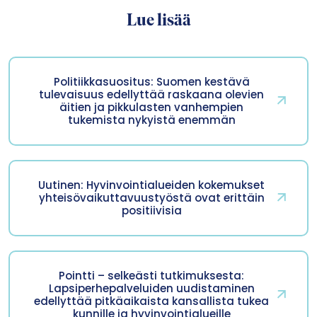
Lue lisää
Politiikkasuositus: Suomen kestävä
tulevaisuus edellyttää raskaana olevien
äitien ja pikkulasten vanhempien
tukemista nykyistä enemmän
Uutinen: Hyvinvointialueiden kokemukset
yhteisövaikuttavuustyöstä ovat erittäin
positiivisia
Pointti – selkeästi tutkimuksesta:
Lapsiperhepalveluiden uudistaminen
edellyttää pitkäaikaista kansallista tukea
kunnille ja hyvinvointialueille