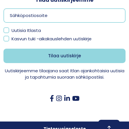
Uutisia Itlasta
Kasvun tuki -aikakauslehden uutiskirje
Uutiskirjeemme tilaajana saat Itlan ajankohtaisia uutisia
ja tapahtumia suoraan sähköpostiisi.
Skroll to 
Tietosuojaseloste