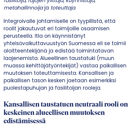
fasilitoija, rajojen ylittäjä, käynnistäjä,
metahallinnoija
ja
toteuttaja
.
Integroivalle johtamiselle on tyypillistä, että
roolit jakautuvat eri toimijoille osaamisen
perusteella. Itla on käynnistänyt
yhteisövaikuttavuustyön Suomessa eli se toimii
aloitteentekijänä ja edistää toimintatavan
laajenemista. Alueellinen taustatuki (muun
muassa kehittäjätyöntekijät) vastaa paikallisen
muutoksen toteuttamisesta. Kansallisen ja
paikallisen tason kesken jaetaan esimerkiksi
puolestapuhujan ja fasilitoijan rooleja.
Kansallisen taustatuen neutraali rooli on
keskeinen alueellisen muutoksen
edistämisessä