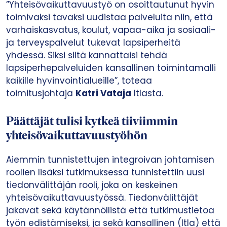
”Yhteisövaikuttavuustyö on osoittautunut hyvin
toimivaksi tavaksi uudistaa palveluita niin, että
varhaiskasvatus, koulut, vapaa-aika ja sosiaali-
ja terveyspalvelut tukevat lapsiperheitä
yhdessä. Siksi siitä kannattaisi tehdä
lapsiperhepalveluiden kansallinen toimintamalli
kaikille hyvinvointialueille”, toteaa
toimitusjohtaja
Katri Vataja
Itlasta.
Päättäjät tulisi kytkeä tiiviimmin
yhteisövaikuttavuustyöhön
Aiemmin tunnistettujen integroivan johtamisen
roolien lisäksi tutkimuksessa tunnistettiin uusi
tiedonvälittäjän rooli, joka on keskeinen
yhteisövaikuttavuustyössä. Tiedonvälittäjät
jakavat sekä käytännöllistä että tutkimustietoa
työn edistämiseksi, ja sekä kansallinen (Itla) että