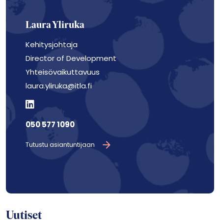
Laura Yliruka
Kehitysjohtaja
Director of Development
Yhteisövaikuttavuus
laura.yliruka@itla.fi
050 577 1090
Tutustu asiantuntijaan
Uutiset