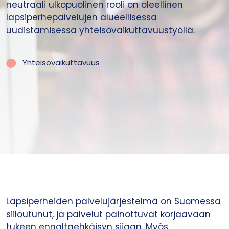
neutraali ulkopuolinen rooli on oleellinen
lapsiperhepalvelujen alueellisessa
uudistamisessa yhteisövaikuttavuustyöllä.
Yhteisövaikuttavuus
Lapsiperheiden palvelujärjestelmä on Suomessa
siiloutunut, ja palvelut painottuvat korjaavaan
tukeen ennaltaehkäisyn sijaan. Myös