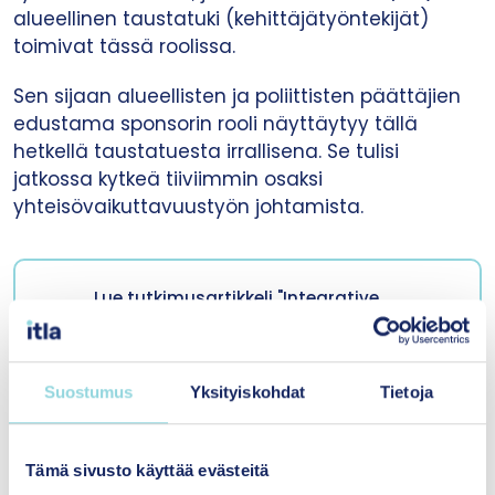
alueellinen taustatuki (kehittäjätyöntekijät)
toimivat tässä roolissa.
Sen sijaan alueellisten ja poliittisten päättäjien
edustama sponsorin rooli näyttäytyy tällä
hetkellä taustatuesta irrallisena. Se tulisi
jatkossa kytkeä tiiviimmin osaksi
yhteisövaikuttavuustyön johtamista.
Lue tutkimusartikkeli "Integrative
leadership roles for collective impact
backbone organizations"
Suostumus
Yksityiskohdat
Tietoja
Tämä sivusto käyttää evästeitä
International Journal of Public Leadership -