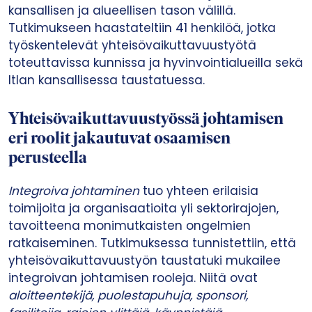
kansallisen ja alueellisen tason välillä.
Tutkimukseen haastateltiin 41 henkilöä, jotka
työskentelevät yhteisövaikuttavuustyötä
toteuttavissa kunnissa ja hyvinvointialueilla sekä
Itlan kansallisessa taustatuessa.
Yhteisövaikuttavuustyössä johtamisen
eri roolit jakautuvat osaamisen
perusteella
Integroiva johtaminen
tuo yhteen erilaisia
toimijoita ja organisaatioita yli sektorirajojen,
tavoitteena monimutkaisten ongelmien
ratkaiseminen. Tutkimuksessa tunnistettiin, että
yhteisövaikuttavuustyön taustatuki mukailee
integroivan johtamisen rooleja. Niitä ovat
aloitteentekijä, puolestapuhuja, sponsori,