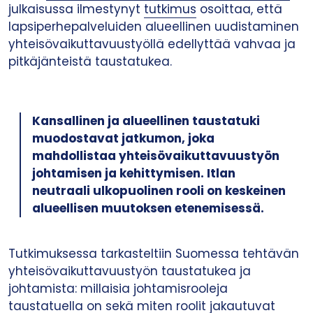
julkaisussa ilmestynyt
tutkimus
osoittaa, että
lapsiperhepalveluiden alueellinen uudistaminen
yhteisövaikuttavuustyöllä edellyttää vahvaa ja
pitkäjänteistä taustatukea.
Kansallinen ja alueellinen taustatuki
muodostavat jatkumon, joka
mahdollistaa yhteisövaikuttavuustyön
johtamisen ja kehittymisen. Itlan
neutraali ulkopuolinen rooli on keskeinen
alueellisen muutoksen etenemisessä.
Tutkimuksessa tarkasteltiin Suomessa tehtävän
yhteisövaikuttavuustyön taustatukea ja
johtamista: millaisia johtamisrooleja
taustatuella on sekä miten roolit jakautuvat