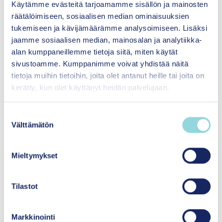
julkaisussa ilmestynyt
Anni Kyöstin
ja
Jenni
Käytämme evästeitä tarjoamamme sisällön ja mainosten
Airaksisen
vertaisarvioitu tutkimusartikkeli
räätälöimiseen, sosiaalisen median ominaisuuksien
käsittelee yhteisövaikuttavuustyön
tukemiseen ja kävijämäärämme analysoimiseen. Lisäksi
taustatuen rooleja suhteessa integroivan
jaamme sosiaalisen median, mainosalan ja analytiikka-
johtamisen kehikkoon. Tutkimuksessa
alan kumppaneillemme tietoja siitä, miten käytät
tunnistettiin taustatuen erilaiset roolit ja
sivustoamme. Kumppanimme voivat yhdistää näitä
tietoja muihin tietoihin, joita olet antanut heille tai joita on
puuttuva rooli (sponsori) sekä kehitettiin
kerätty, kun olet käyttänyt heidän palvelujaan.
yhteisövaikuttavuustyön teoriaa uudella
tiedonvälittäjän roolilla. Tutkimus on
avoimesti saatavilla.
S
Välttämätön
u
o
s
Mieltymykset
t
Lue lisää yhteisövaikuttavuustyön
u
arviointitutkimuksesta myös täällä:
m
Tilastot
Lapsiperhepalveluiden uudistaminen
edellyttää pitkäaikaista kansallista tukea
u
kunnille ja hyvinvointialueille
k
Markkinointi
s