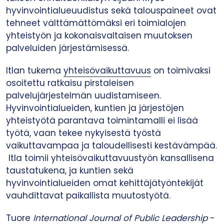
hyvinvointialueuudistus sekä talouspaineet ovat
tehneet välttämättömäksi eri toimialojen
yhteistyön ja kokonaisvaltaisen muutoksen
palveluiden järjestämisessä.
Itlan tukema
yhteisövaikuttavuus
on toimivaksi
osoitettu ratkaisu pirstaleisen
palvelujärjestelmän uudistamiseen.
Hyvinvointialueiden, kuntien ja järjestöjen
yhteistyötä parantava toimintamalli ei lisää
työtä, vaan tekee nykyisestä työstä
vaikuttavampaa ja taloudellisesti kestävämpää.
Itla toimii yhteisövaikuttavuustyön kansallisena
taustatukena, ja kuntien sekä
hyvinvointialueiden omat kehittäjätyöntekijät
vauhdittavat paikallista muutostyötä.
Tuore
International Journal of Public Leadership
-