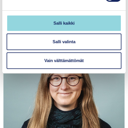
e
n
v
Salli kaikki
Tutkimusartikkelin kirjoittajat
a
l
i
Salli valinta
n
t
Vain välttämättömät
a