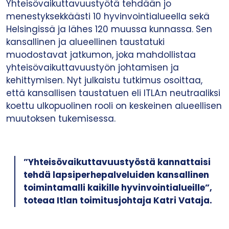
Yhteisövaikuttavuustyötä tehdään jo
menestyksekkäästi 10 hyvinvointialueella sekä
Helsingissä ja lähes 120 muussa kunnassa. Sen
kansallinen ja alueellinen taustatuki
muodostavat jatkumon, joka mahdollistaa
yhteisövaikuttavuustyön johtamisen ja
kehittymisen. Nyt julkaistu tutkimus osoittaa,
että kansallisen taustatuen eli ITLA:n neutraaliksi
koettu ulkopuolinen rooli on keskeinen alueellisen
muutoksen tukemisessa.
”Yhteisövaikuttavuustyöstä kannattaisi
tehdä lapsiperhepalveluiden kansallinen
toimintamalli kaikille hyvinvointialueille”,
toteaa Itlan toimitusjohtaja Katri Vataja.