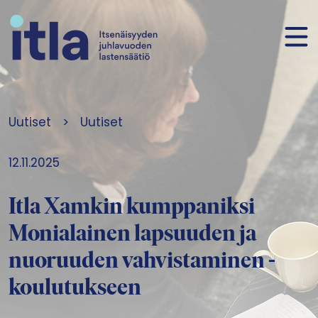
Siirry sisältöön
Uutiset
>
Uutiset
12.11.2025
Itla Xamkin kumppaniksi
Monialainen lapsuuden ja
nuoruuden vahvistaminen -
koulutukseen