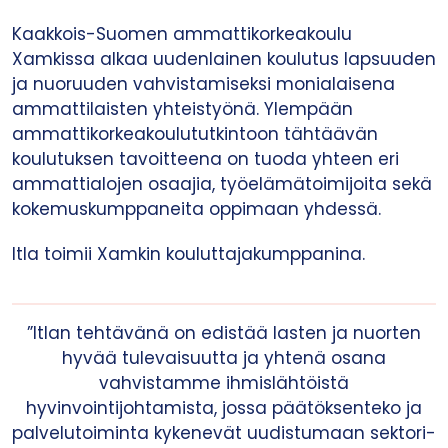
Kaakkois-Suomen ammattikorkeakoulu
Xamkissa alkaa uudenlainen koulutus lapsuuden
ja nuoruuden vahvistamiseksi monialaisena
ammattilaisten yhteistyönä. Ylempään
ammattikorkeakoulututkintoon tähtäävän
koulutuksen tavoitteena on tuoda yhteen eri
ammattialojen osaajia, työelämätoimijoita sekä
kokemuskumppaneita oppimaan yhdessä.
Itla toimii Xamkin kouluttajakumppanina.
”Itlan tehtävänä on edistää lasten ja nuorten
hyvää tulevaisuutta ja yhtenä osana
vahvistamme ihmislähtöistä
hyvinvointijohtamista, jossa päätöksenteko ja
palvelutoiminta kykenevät uudistumaan sektori-