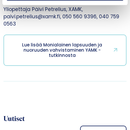
marika.tammeaid@itla.fi, 050 340 9798
Yliopettaja Päivi Petrelius, XAMK,
paivi.petrelius@xamk.fi, 050 560 9396, 040 759
0563
Lue lisää Monialainen lapsuuden ja
nuoruuden vahvistaminen YAMK -
tutkinnosta
Uutiset