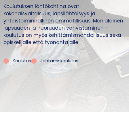
Koulutuksen lähtökohtina ovat
kokonaisvaltaisuus, lapsilähtöisyys ja
yhteistoiminnallinen ammatillisuus. Monialainen
lapsuuden ja nuoruuden vahvistaminen -
koulutus on myös kehittämismahdollisuus sekä
opiskelijalle että työnantajalle.
Koulutus
Johtamiskoulutus