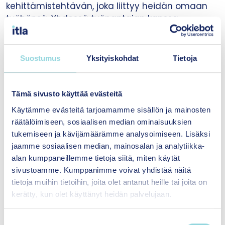
kehittämistehtävän, joka liittyy heidän omaan
työhönsä. Yhdessä työnantajan kanssa
suunniteltu kehittämistehtävä tuo organisaation
kehittämiseen käytännön apua.
Suostumus
Yksityiskohdat
Tietoja
Lähtökohtina kokonaisvaltaisuus,
lapsilähtöisyys ja yhteistoiminnallinen
Tämä sivusto käyttää evästeitä
ammatillisuus
Käytämme evästeitä tarjoamamme sisällön ja mainosten
räätälöimiseen, sosiaalisen median ominaisuuksien
Koulutus tarjoaa lapsia, nuoria ja läheisiä
tukemiseen ja kävijämäärämme analysoimiseen. Lisäksi
osallistavaa, dialogista ja systeemistä
jaamme sosiaalisen median, mainosalan ja analytiikka-
osaamista asiakastyöhön sekä monialaiseen
alan kumppaneillemme tietoja siitä, miten käytät
verkosto-, kehittämis- ja johtamistyöhön.
sivustoamme. Kumppanimme voivat yhdistää näitä
tietoja muihin tietoihin, joita olet antanut heille tai joita on
Se antaa myös vahvan teoreettisen ja
kerätty, kun olet käyttänyt heidän palvelujaan.
käytännöllisen perustan lasten ja nuorten
hyvinvoinnin sekä lasten, nuorten ja perheiden
palvelujärjestelmän toiminnan jäsentämiseen ja
S