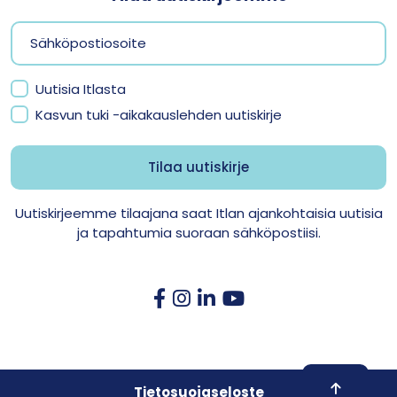
Uutisia Itlasta
Kasvun tuki -aikakauslehden uutiskirje
Uutiskirjeemme tilaajana saat Itlan ajankohtaisia uutisia
ja tapahtumia suoraan sähköpostiisi.
Skroll to 
Tietosuojaseloste