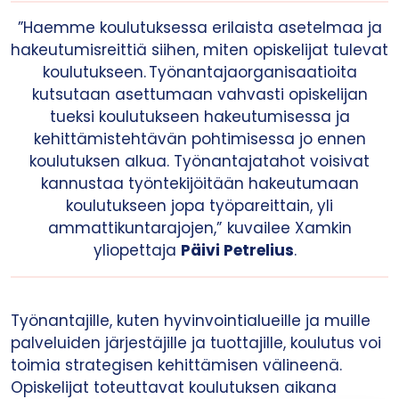
”Haemme koulutuksessa erilaista asetelmaa ja
hakeutumisreittiä siihen, miten opiskelijat tulevat
koulutukseen. Työnantajaorganisaatioita
kutsutaan asettumaan vahvasti opiskelijan
tueksi koulutukseen hakeutumisessa ja
kehittämistehtävän pohtimisessa jo ennen
koulutuksen alkua. Työnantajatahot voisivat
kannustaa työntekijöitään hakeutumaan
koulutukseen jopa työpareittain, yli
ammattikuntarajojen,” kuvailee Xamkin
yliopettaja
Päivi Petrelius
.
Työnantajille, kuten hyvinvointialueille ja muille
palveluiden järjestäjille ja tuottajille, koulutus voi
toimia strategisen kehittämisen välineenä.
Opiskelijat toteuttavat koulutuksen aikana