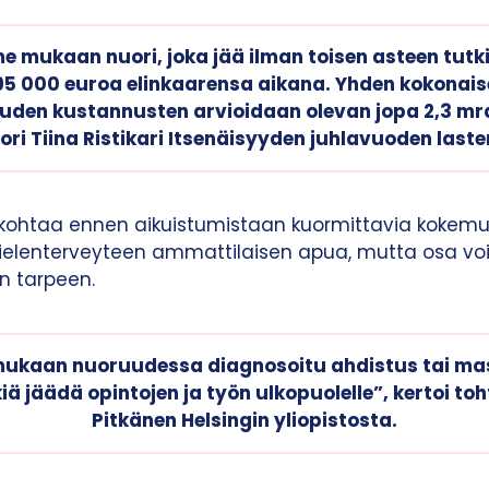
 mukaan nuori, joka jää ilman toisen asteen tut
295 000 euroa elinkaarensa aikana. Yhden kokonais
den kustannusten arvioidaan olevan jopa 2,3 mrd
ri Tiina Ristikari Itsenäisyyden juhlavuoden lasten
kohtaa ennen aikuistumistaan kuormittavia kokemuks
 mielenterveyteen ammattilaisen apua, mutta osa voi
on tarpeen.
ukaan nuoruudessa diagnosoitu ahdistus tai ma
iä jäädä opintojen ja työn ulkopuolelle”, kertoi to
Pitkänen Helsingin yliopistosta.