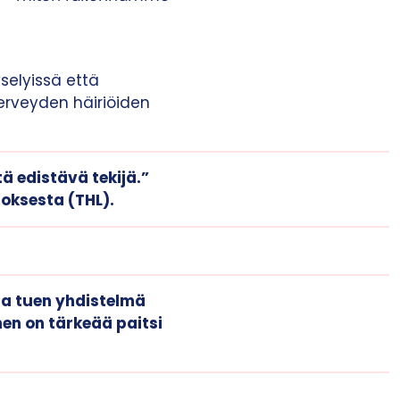
selyissä että
terveyden häiriöiden
ä edistävä tekijä.”
toksesta (THL).
 ja tuen yhdistelmä
en on tärkeää paitsi