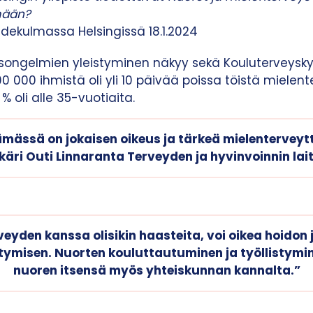
mään?
edekulmassa Helsingissä 18.1.2024
songelmien yleistyminen näkyy sekä Kouluterveysky
 000 ihmistä oli yli 10 päivää poissa töistä mielen
% oli alle 35-vuotiaita.
mässä on jokaisen oikeus ja tärkeä mielenterveytt
äkäri Outi Linnaranta Terveyden ja hyvinvoinnin lai
eyden kanssa olisikin haasteita, voi oikea hoidon
stymisen. Nuorten kouluttautuminen ja työllistymin
nuoren itsensä myös yhteiskunnan kannalta.”