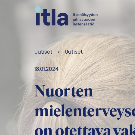
Siirry sisältöön
Uutiset
>
Uutiset
18.01.2024
Nuorten
mielenterveys
on otettava va