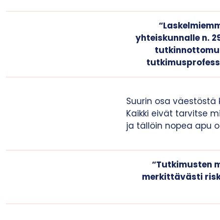
“Laskelmiemme
yhteiskunnalle n. 
tutkinnottomuu
tutkimusprofesso
Suurin osa väestöstä 
Kaikki eivät tarvitse
ja tällöin nopea apu 
“Tutkimusten m
merkittävästi risk