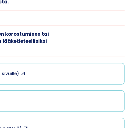
sta.
en korostuminen tai
ääketieteellisiksi
sivuille)