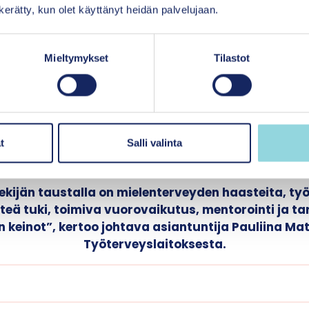
n kerätty, kun olet käyttänyt heidän palvelujaan.
tukikeinoja mielen hyvinvointi
den työkalupakista
Mieltymykset
Tilastot
lkua pitää tukea hyvällä perehdytyksellä, ottamal
itä, että osaaminen ja tehtävien vaativuus kohtaava
öntekijät arvostavat kokeneempien työntekijöiden tuk
utus- ja asiakastilanteissa.
t
Salli valinta
ekijän taustalla on mielenterveyden haasteita, ty
nteä tuki, toimiva vuorovaikutus, mentorointi ja t
keinot”, kertoo johtava asiantuntija Pauliina Ma
Työterveyslaitoksesta.