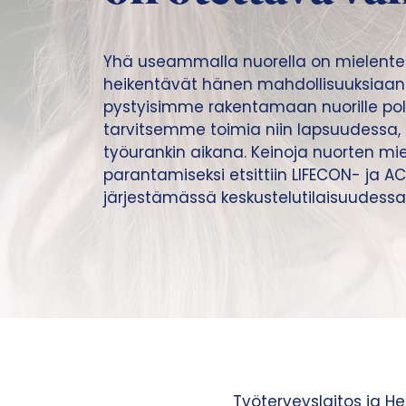
Yhä useammalla nuorella on mielente
heikentävät hänen mahdollisuuksiaan t
pystyisimme rakentamaan nuorille po
tarvitsemme toimia niin lapsuudessa,
työurankin aikana. Keinoja nuorten mi
parantamiseksi etsittiin LIFECON- ja AC
järjestämässä keskustelutilaisuudessa 
Työterveyslaitos ja He