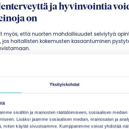
enterveyttä ja hyvinvointia vo
einoja on
t myös, että nuorten mahdollisuudet selviytyä opi
, jos haitallisten kokemusten kasaantuminen pyst
ahvistamaan.
 ovat esimerkiksi vanhemmuuden tuki, nuorten osa
ttävä toimeentulo”, kertoi johtava asiantuntija Ta
Yksityiskohdat
van arjen tukeminen on vanhempien, koulun sekä la
itä
tehtävä. Ongelmana on, että usein nuorten ja perh
mme sisällön ja mainosten räätälöimiseen, sosiaalisen median
tyy. Tällöin vaarantuvat myös aikuistumiseen kuuluv
iseen. Lisäksi jaamme sosiaalisen median, mainosalan ja analy
an perheen muodostuminen, opinnot ja työllistymin
, miten käytät sivustoamme. Kumppanimme voivat yhdistää näitä t