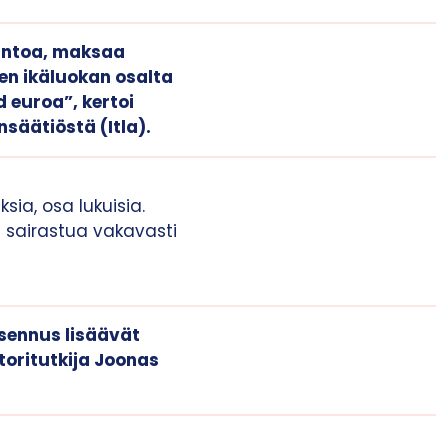
kintoa, maksaa
en ikäluokan osalta
 euroa”, kertoi
säätiöstä (Itla).
ia, osa lukuisia.
 sairastua vakavasti
sennus lisäävät
htoritutkija Joonas