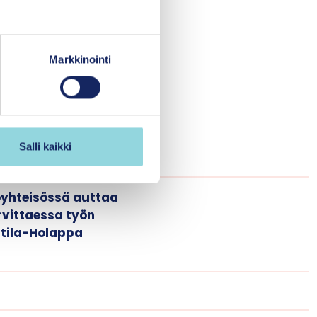
in löytyy
Markkinointi
la mukaan porukkaan
t ja työ on
ea erityisesti
Salli kaikki
öyhteisössä auttaa
arvittaessa työn
ttila-Holappa