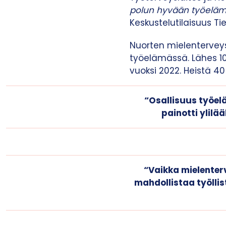
polun hyvään työelä
Keskustelutilaisuus Ti
Nuorten mielentervey
työelämässä. Lähes 100
vuoksi 2022. Heistä 40 
“Osallisuus työelä
painotti ylilä
“Vaikka mielenterv
mahdollistaa työlli