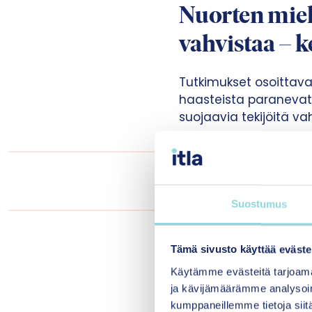
Nuorten miel
vahvistaa – k
Tutkimukset osoittava
haasteista paranevat
suojaavia tekijöitä v
“Suojaavia tekijöitä
ihmissuhteet sekä rii
Suostumus
Lapsen ja nuoren suju
Tämä sivusto käyttää eväste
palveluiden yhteinen 
Käytämme evästeitä tarjoama
varhainen tuki viiväs
ja kävijämäärämme analysoim
ihmissuhteiden ja om
kumppaneillemme tietoja siitä