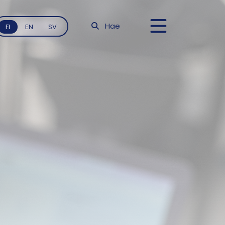
Hae
FI
EN
SV