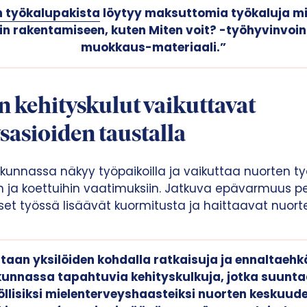
n työkalupakista
löytyy maksuttomia työkaluja mi
n rakentamiseen, kuten Miten voit? -työhyvinvointit
muokkaus-materiaali.”
 kehityskulut vaikuttavat
sasioiden taustalla
iskunnassa näkyy työpaikoilla ja vaikuttaa nuorten 
siin ja koettuihin vaatimuksiin. Jatkuva epävarmuus 
kset työssä lisäävät kuormitusta ja haittaavat nuort
aan yksilöiden kohdalla ratkaisuja ja ennaltaehk
kunnassa tapahtuvia kehityskulkuja, jotka suuntaa
öllisiksi mielenterveyshaasteiksi nuorten keskuud