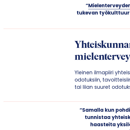
“
Mielenterveyde
t
tukevan työkulttuuri
a
Yhteiskunnan
mielentervey
Yleinen ilmapiiri yhte
odotuksiin, tavoittei
tai liian suuret odotu
“Samalla kun pohdit
tunnistaa yhteis
haasteita yksil