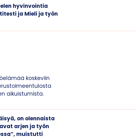
elen hyvinvointia
esti ja Mieli ja työn
työelämää koskeviin
perustoimeentulosta
en aikuistumista.
äisyä, on olennaista
vat arjen ja työn
essa”, muistutti