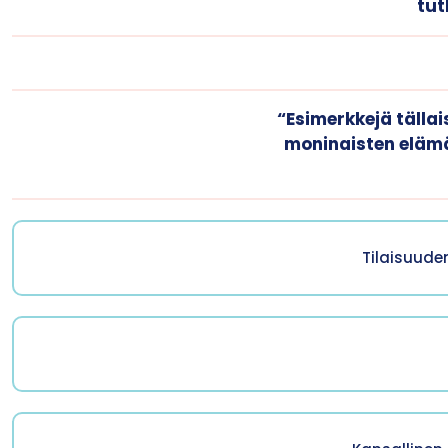
tut
“Esimerkkejä tälla
moninaisten elämä
Tilaisuuden