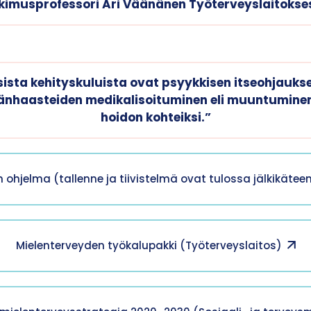
kimusprofessori Ari Väänänen Työterveyslaitokse
isista kehityskuluista ovat psyykkisen itseohjauks
nhaasteiden medikalisoituminen eli muuntuminen l
hoidon kohteiksi.”
 ohjelma (tallenne ja tiivistelmä ovat tulossa jälkikäteen 
Mielenterveyden työkalupakki (Työterveyslaitos)