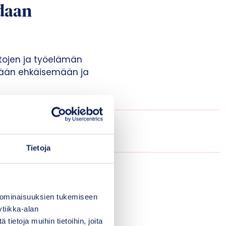
idaan
ntojen ja työelämän
ytään ehkäisemään ja
llisuus ja myönteiset
ina Laajasalo THL:stä.
Tietoja
sten ja nuorten
eiden tarvitsema
 ominaisuuksien tukemiseen
at tärkeiden
tiikka-alan
en.
ietoja muihin tietoihin, joita