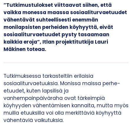
”Tutkimustulokset viittaavat siihen, että
vaikka monessa maassa sosiaaliturvaetuudet
vähentävät suhteellisesti enemmän
monilapsisten perheiden köyhyyttä, eivät
sosiaaliturvaetuudet pysty tasaamaan
kaikkia eroja”, Itlan projektitutkija Lauri
Mäkinen toteaa.
Tutkimuksessa tarkasteltiin erilaisia
sosiaaliturvaetuuksia. Monissa maissa perhe-
etuudet, kuten lapsilisä ja
vanhempainpäiväraha ovat tärkeimpiä
köyhyyden vähentämisen kannalta, mutta myös
muilla etuuksilla voi olla merkittäviä köyhyyttä
vähentäviä vaikutuksia.