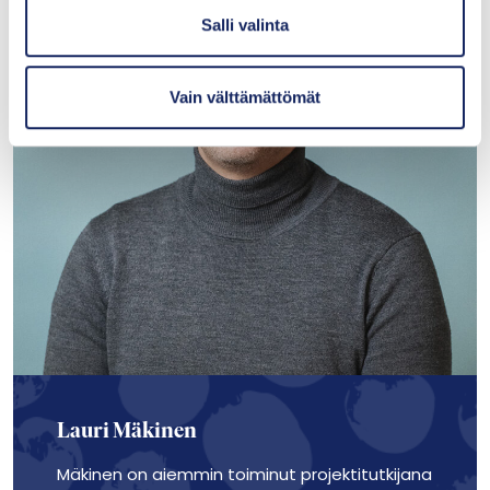
i
Salli valinta
n
t
Vain välttämättömät
a
Lauri Mäkinen
Mäkinen on aiemmin toiminut projektitutkijana