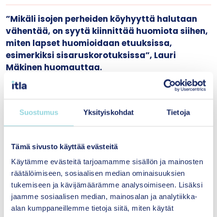
”Mikäli isojen perheiden köyhyyttä halutaan
vähentää, on syytä kiinnittää huomiota siihen,
miten lapset huomioidaan etuuksissa,
esimerkiksi sisaruskorotuksissa”, Lauri
Mäkinen huomauttaa.
Tutkimuksessa monilapsisella perheellä
Suostumus
Yksityiskohdat
Tietoja
tarkoitetaan kotitaloutta, jossa on vähintään
kolme lasta. Sosiaaliturvaetuuksien köyhyyttä
vähentävää vaikutusta tarkasteltiin vähentämällä
Tämä sivusto käyttää evästeitä
kotitalouden tuloista sosiaaliturvaetuudet ja
Käytämme evästeitä tarjoamamme sisällön ja mainosten
vertaamalla näin laskettua köyhyysastetta
räätälöimiseen, sosiaalisen median ominaisuuksien
kaikkien kotitalouden tulojen perusteella
tukemiseen ja kävijämäärämme analysoimiseen. Lisäksi
laskettuun köyhyysasteeseen. Analyysit tehtiin
jaamme sosiaalisen median, mainosalan ja analytiikka-
erikseen kolmen lapsen ja vähintään neljän
alan kumppaneillemme tietoja siitä, miten käytät
lapsen perheille. Tutkimuksessa hyödynnettiin