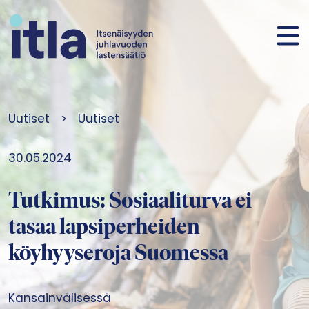
Siirry sisältöön
Uutiset
>
Uutiset
30.05.2024
Tutkimus: Sosiaaliturva ei
tasaa lapsiperheiden
köyhyyseroja Suomessa
Kansainvälisessä