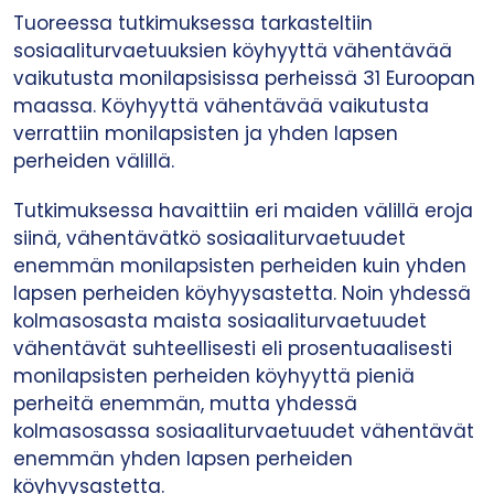
Tuoreessa tutkimuksessa tarkasteltiin
sosiaaliturvaetuuksien köyhyyttä vähentävää
vaikutusta monilapsisissa perheissä 31 Euroopan
maassa. Köyhyyttä vähentävää vaikutusta
verrattiin monilapsisten ja yhden lapsen
perheiden välillä.
Tutkimuksessa havaittiin eri maiden välillä eroja
siinä, vähentävätkö sosiaaliturvaetuudet
enemmän monilapsisten perheiden kuin yhden
lapsen perheiden köyhyysastetta. Noin yhdessä
kolmasosasta maista sosiaaliturvaetuudet
vähentävät suhteellisesti eli prosentuaalisesti
monilapsisten perheiden köyhyyttä pieniä
perheitä enemmän, mutta yhdessä
kolmasosassa sosiaaliturvaetuudet vähentävät
enemmän yhden lapsen perheiden
köyhyysastetta.