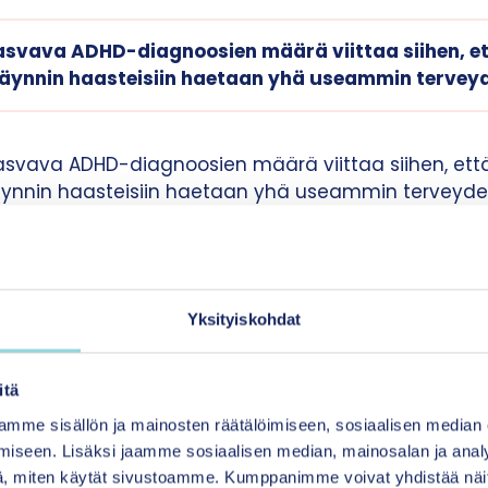
svava ADHD-diagnoosien määrä viittaa siihen, et
äynnin haasteisiin haetaan yhä useammin terveyd
svava ADHD-diagnoosien määrä viittaa siihen, että
äynnin haasteisiin haetaan yhä useammin terveyden
käyttävien lasten määrä on kasvussa. Vaikuttaakin s
ahdollistamalla lääkityksellä paikataan joissain ta
tömyyttä.
Yksityiskohdat
 apua asiantuntijapulaan?
skeisen ammattilaisen puuttuminen vaarantaa tuen
itä
tuen osa-alue jää toteutumatta sen vuoksi, että sii
mme sisällön ja mainosten räätälöimiseen, sosiaalisen median
 on erityisen tärkeää, että lapsen ja perheen kanss
iseen. Lisäksi jaamme sosiaalisen median, mainosalan ja analy
ävät ja vahvistavat keskinäistä vuorovaikutustaan ja
, miten käytät sivustoamme. Kumppanimme voivat yhdistää näitä t