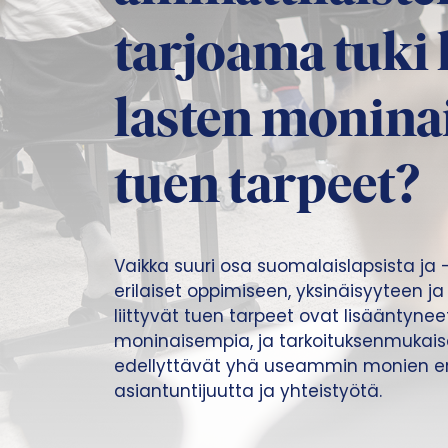
tarjoama tuki
lasten monina
tuen tarpeet?
Vaikka suuri osa suomalaislapsista ja -
erilaiset oppimiseen, yksinäisyyteen j
liittyvät tuen tarpeet ovat lisääntyne
moninaisempia, ja tarkoituksenmukais
edellyttävät yhä useammin monien er
asiantuntijuutta ja yhteistyötä.