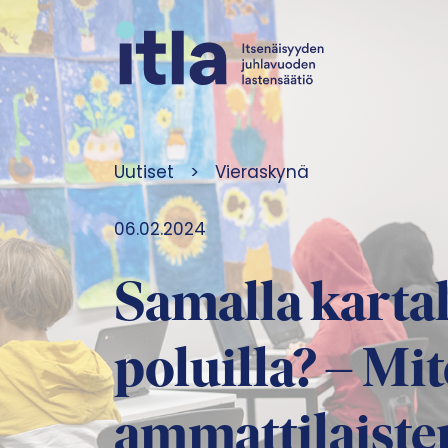
Siirry sisältöön
Uutiset
>
Vieraskynä
06.02.2024
Samalla kartall
poluilla? – Mi
ammattilaiste