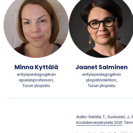
t
a
Minna Kyttälä
Jaanet Salminen
erityispedagogiikan
erityispedagogiikan
apulaisprofessori,
yliopistonlehtori,
Turun yliopisto
Turun yliopisto
Aalto-Setälä, T., Suvisaari, J.
Kouluterveyskysely 2021
. Ter