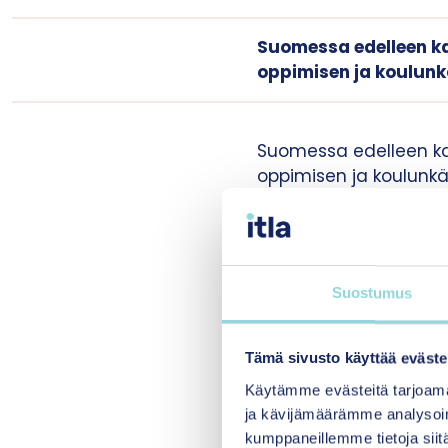
Suomessa edelleen ka
oppimisen ja koulunk
Suomessa edelleen ka
oppimisen ja koulunk
Myös ADHD-lääkitystä 
diagnoosilla ja sen m
tukitoimien riittämät
Suostumus
Yhteistyöstä
Yhdenkin lapselle ke
Tämä sivusto käyttää eväste
antamisen. Kun jokin 
Käytämme evästeitä tarjoama
asiantuntija puuttuu,
ja kävijämäärämme analysoim
ammattilaiset tiivist
kumppaneillemme tietoja siitä