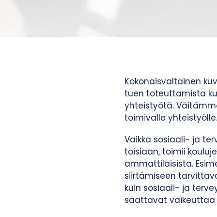
Kokonaisvaltainen kuv
tuen toteuttamista ku
yhteistyötä. Väitämme
toimivalle yhteistyölle
Vaikka sosiaali- ja t
toisiaan, toimii koulu
ammattilaisista. Esime
siirtämiseen tarvittava
kuin sosiaali- ja terv
saattavat vaikeuttaa e