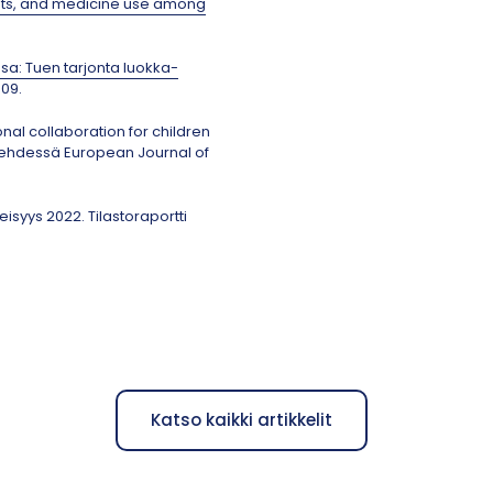
ints, and medicine use among
ssa: Tuen tarjonta luokka-
309.
ional collaboration for children
 lehdessä European Journal of
isyys 2022. Tilastoraportti
Katso kaikki artikkelit