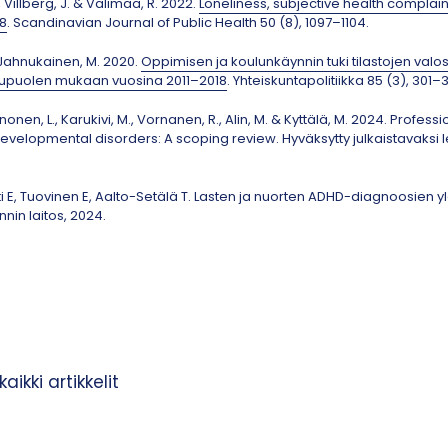
J., Villberg, J. & Välimaa, R. 2022.
Loneliness, subjective health compla
18
. Scandinavian Journal of Public Health 50 (8), 1097–1104.
& Jahnukainen, M. 2020.
Oppimisen ja koulunkäynnin tuki tilastojen valo
sukupuolen mukaan vuosina 2011–2018
. Yhteiskuntapolitiikka 85 (3), 301–
nonen, L., Karukivi, M., Vornanen, R., Alin, M. & Kyttälä, M. 2024. Profess
velopmental disorders: A scoping review. Hyväksytty julkaistavaksi
 E, Tuovinen E, Aalto-Setälä T. Lasten ja nuorten ADHD-diagnoosien yle
nin laitos, 2024.
ikki artikkelit