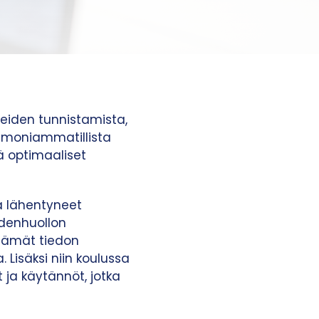
peiden tunnistamista,
ä moniammatillista
ä optimaaliset
ä lähentyneet
eydenhuollon
ttämät tiedon
 Lisäksi niin koulussa
 ja käytännöt, jotka