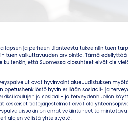
a lapsen ja perheen tilanteesta tukee niin tuen tar
in tuen vaikuttavuuden arviointia. Tämä edellyttä
 kuitenkin, että Suomessa olosuhteet eivät ole viel
.
erveyspalvelut ovat hyvinvointialueuudistuksen myöt
jen opetushenkilöstö hyvin erillään sosiaali- ja terv
rkiksi koulujen ja sosiaali- ja terveydenhuollon käy
t keskeiset tietojärjestelmät eivät ole yhteensopivia.
eyspalveluissakin on omat vakiintuneet toimintatavat
ri alojen välistä yhteistyötä.