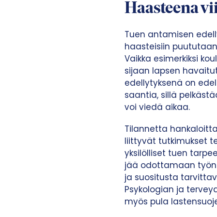
Haasteena vi
Tuen antamisen edell
haasteisiin puututaan
Vaikka esimerkiksi ko
sijaan lapsen havaitu
edellytyksenä on edel
saantia, sillä pelkäs
voi viedä aikaa.
Tilannetta hankaloitt
liittyvät tutkimukset 
yksilölliset tuen tarp
jää odottamaan työnt
ja suositusta tarvittav
Psykologian ja tervey
myös pula lastensuojel