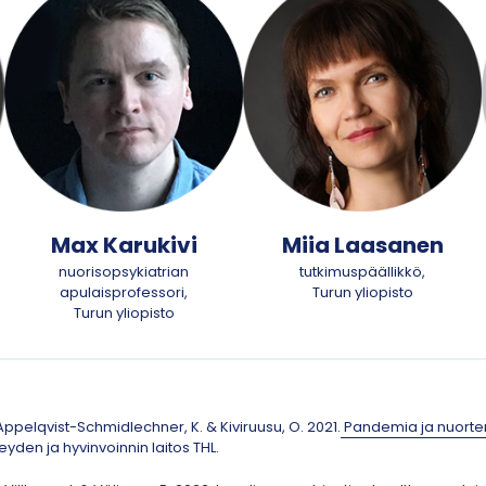
Max Karukivi
Miia Laasanen
nuorisopsykiatrian
tutkimuspäällikkö,
apulaisprofessori,
Turun yliopisto
Turun yliopisto
, Appelqvist-Schmidlechner, K. & Kiviruusu, O. 2021.
Pandemia ja nuorten
veyden ja hyvinvoinnin laitos THL.