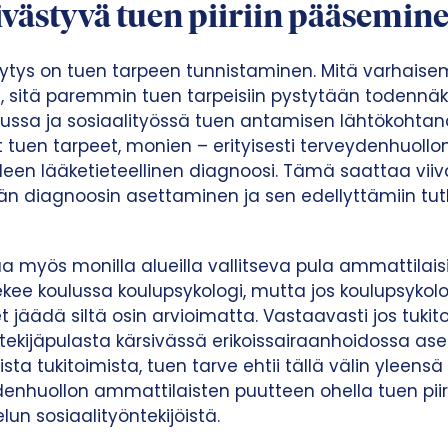
ivästyvä tuen piiriin pääsemin
ytys on tuen tarpeen tunnistaminen. Mitä varhais
, sitä paremmin tuen tarpeisiin pystytään todennä
ulussa ja sosiaalityössä tuen antamisen lähtökohta
t tuen tarpeet, monien – erityisesti terveydenhuollo
leen lääketieteellinen diagnoosi. Tämä saattaa vii
tään diagnoosin asettaminen ja sen edellyttämiin t
aa myös monilla alueilla vallitseva pula ammattilais
tekee koulussa koulupsykologi, mutta jos koulupsykolog
eet jäädä siltä osin arvioimatta. Vastaavasti jos tuki
ekijäpulasta kärsivässä erikoissairaanhoidossa as
ista tukitoimista, tuen tarve ehtii tällä välin yleens
denhuollon ammattilaisten puutteen ohella tuen piir
un sosiaalityöntekijöistä.