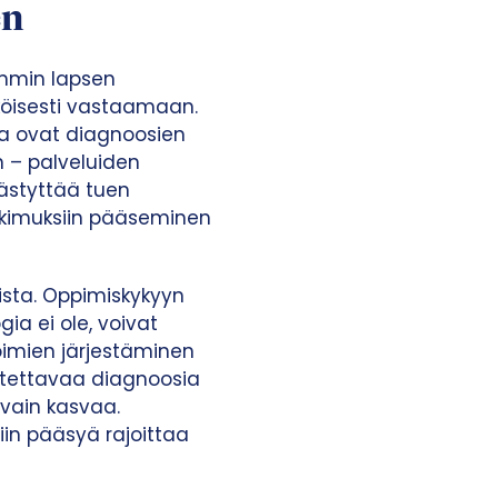
en
emmin lapsen
köisesti vastaamaan.
na ovat diagnoosien
n – palveluiden
västyttää tuen
utkimuksiin pääseminen
ista. Oppimiskykyyn
ia ei ole, voivat
toimien järjestäminen
etettavaa diagnoosia
ä vain kasvaa.
iin pääsyä rajoittaa