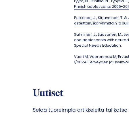
Lyyra, N., Junttila, N., Tynjälä, 
Finnish adolescents 2006-20
Pulkkinen, J., Kirjavainen, T. 
asteittain, ikäryhmittäin ja 
Salminen, J., Laasanen, M., Lei
and adolescents with neurode
Special Needs Education.
Vuori M, Vuorenmaa M, Ervasti
1/2024. Terveyden ja Hyvinvoin
Uutiset
Selaa tuoreimpia artikkeleita tai katso ka