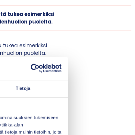
tä tukea esimerkiksi
enhuollon puolelta.
 tukea esimerkiksi
huollon puolelta.
iltä, että
pauksissa muiden
Tietoja
 tarkoituksenmukaisen
tä vastaava
 ominaisuuksien tukemiseen
a työskentelevät muut
tiikka-alan
 etsivät yhdessä
ietoja muihin tietoihin, joita