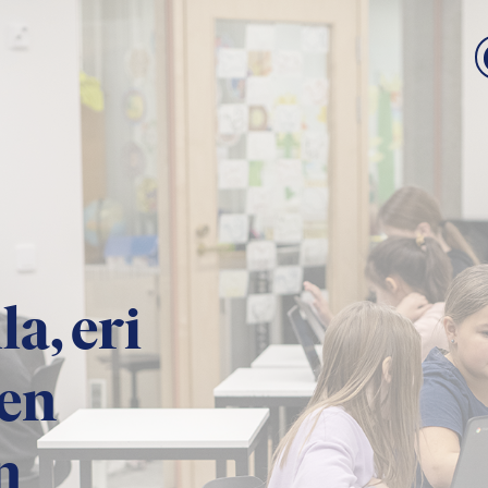
a, eri
ten
n