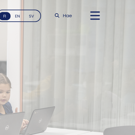
Hae
FI
EN
SV