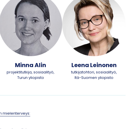
Minna Alin
Leena Leinonen
projektitutkija, sosiaalityö,
tutkijatohtori, sosiaalityö,
Turun yliopisto
Itä-Suomen yliopisto
 mielenterveys: