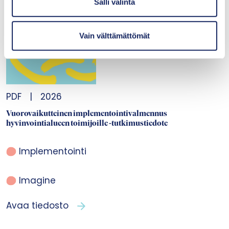
i
Salli valinta
n
t
Vain välttämättömät
a
PDF
|
2026
Vuorovaikutteinen implementointivalmennus
hyvinvointialueen toimijoille -tutkimustiedote
Implementointi
Imagine
Avaa tiedosto