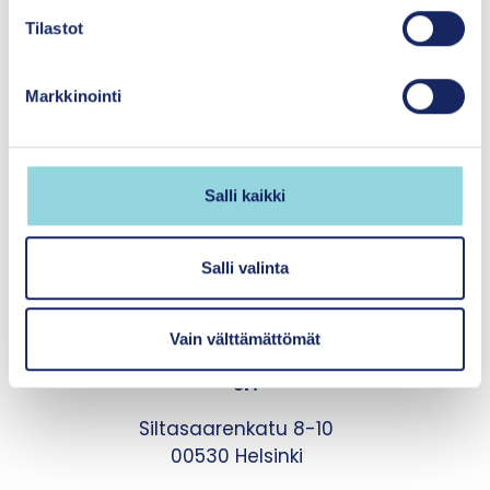
u
m
Tilastot
u
k
Markkinointi
s
e
n
v
Salli kaikki
a
l
Hyvinvointia yhdenvertaisesti
i
lapsille ja perheille
Salli valinta
n
t
Itsenäisyyden
Vain välttämättömät
a
juhlavuoden lastensäätiö
sr.
Siltasaarenkatu 8-10
00530 Helsinki