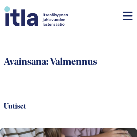
Siirry sisältöön
Avainsana:
Valmennus
Uutiset