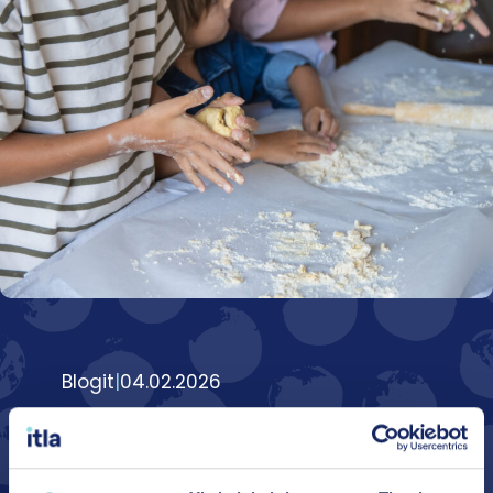
Blogit
|
04.02.2026
Yhteisövaikuttavuustyön
valmennus tuo johdon yhteisen
asian äärelle