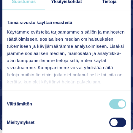
Suostumus
Yksityiskohdat
Tietoja
Pirkanmaan hyvinvointialueella on
valmennettu eri toimijoita
Tämä sivusto käyttää evästeitä
yhteisövaikuttavuustyöhön. Kuntien
Käytämme evästeitä tarjoamamme sisällön ja mainosten
tarpeista lähtevien valmennusten
räätälöimiseen, sosiaalisen median ominaisuuksien
tärkein tavoite on kehittää yhteistä
tukemiseen ja kävijämäärämme analysoimiseen. Lisäksi
ymmärrystä siitä, mitä paikalliset
jaamme sosiaalisen median, mainosalan ja analytiikka-
lapset, nuoret ja perheet kaipaavat
alan kumppaneillemme tietoja siitä, miten käytät
sekä edistää yhteisjohtamista
sivustoamme. Kumppanimme voivat yhdistää näitä
perhekeskusohjausryhmissä.
tietoja muihin tietoihin, joita olet antanut heille tai joita on
kerätty, kun olet käyttänyt heidän palvelujaan.
Yhteisövaikuttavuus
S
Johtaminen
Välttämätön
u
Valmennus
o
s
Mieltymykset
t