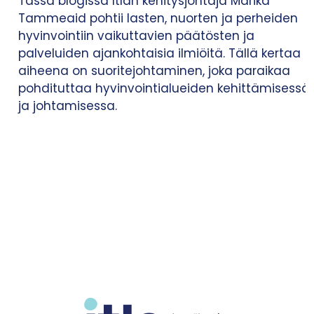
Tässä blogissa Itlan kehitysjohtaja Marika
Tammeaid pohtii lasten, nuorten ja perheiden
hyvinvointiin vaikuttavien päätösten ja
palveluiden ajankohtaisia ilmiöitä. Tällä kertaa
aiheena on suoritejohtaminen, joka paraikaa
pohdituttaa hyvinvointialueiden kehittämisessä
ja johtamisessa.