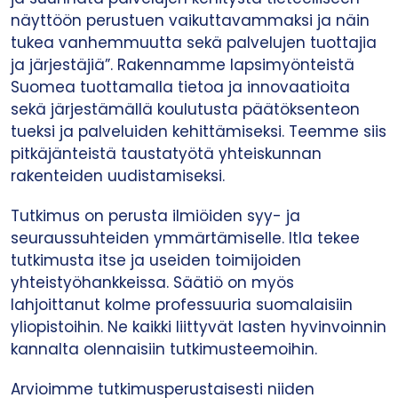
näyttöön perustuen vaikuttavammaksi ja näin
tukea vanhemmuutta sekä palvelujen tuottajia
ja järjestäjiä”. Rakennamme lapsimyönteistä
Suomea tuottamalla tietoa ja innovaatioita
sekä järjestämällä koulutusta päätöksenteon
tueksi ja palveluiden kehittämiseksi. Teemme siis
pitkäjänteistä taustatyötä yhteiskunnan
rakenteiden uudistamiseksi.
Tutkimus on perusta ilmiöiden syy- ja
seuraussuhteiden ymmärtämiselle. Itla tekee
tutkimusta itse ja useiden toimijoiden
yhteistyöhankkeissa. Säätiö on myös
lahjoittanut kolme professuuria suomalaisiin
yliopistoihin. Ne kaikki liittyvät lasten hyvinvoinnin
kannalta olennaisiin tutkimusteemoihin.
Arvioimme tutkimusperustaisesti niiden