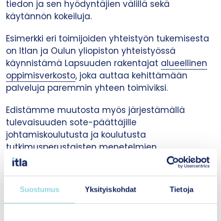
tiedon ja sen hyödyntäjien välillä sekä
käytännön kokeiluja.
Esimerkki eri toimijoiden yhteistyön tukemisesta
on Itlan ja Oulun yliopiston yhteistyössä
käynnistämä Lapsuuden rakentajat
alueellinen
oppimisverkosto
, joka auttaa kehittämään
palveluja paremmin yhteen toimiviksi.
Edistämme muutosta myös järjestämällä
tulevaisuuden sote-päättäjille
johtamiskoulutusta ja koulutusta
tutkimusperustaisten menetelmien
käyttöönottoon ja juurruttamiseen.
Itlan, kuten monien muidenkin säätiöiden
Suostumus
Yksityiskohdat
Tietoja
merkitys näkyy etenkin siinä, että ne pystyvät
toimimaan sellaisen yhteistyön edistäjinä, mihin
muilla toimijoilla ei välttämättä ole