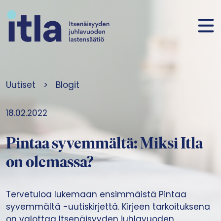
Siirry sisältöön
Uutiset
>
Blogit
18.02.2022
Pintaa syvemmältä: Miksi Itla
on olemassa?
Tervetuloa lukemaan ensimmäistä Pintaa
syvemmältä -uutiskirjettä. Kirjeen tarkoituksena
on valottaa Itsenäisyyden juhlavuoden