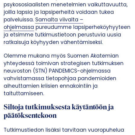
psykososiaalisten menetelmien vaikuttavuutta,
joilla lapsia ja lapsiperheitä voidaan tukea
palveluissa.
Samalta viivalta –
ohjelmassa
pureudumme lapsiperheköyhyyteen
ja etsimme tutkimustietoon perustuvia uusia
ratkaisuja köyhyyden vähentämiseksi.
Olemme mukana myös Suomen Akatemian
yhteydessä toimivan strategisen tutkimuksen
neuvoston (STN) PANDEMICS-ohjelmassa
vahvistamassa tietopohjaa pandemioiden
aiheuttamien kriisien ennakointiin ja
taltuttamiseen.
Siltoja tutkimuksesta käytäntöön ja
päätöksentekoon
Tutkimustiedon lisäksi tarvitaan vuoropuhelua