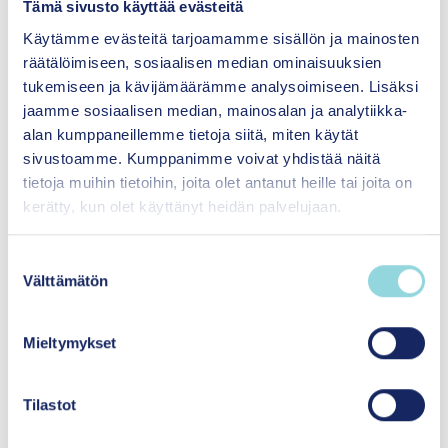
Tämä sivusto käyttää evästeitä
mahdollisuutta.
Käytämme evästeitä tarjoamamme sisällön ja mainosten
räätälöimiseen, sosiaalisen median ominaisuuksien
tukemiseen ja kävijämäärämme analysoimiseen. Lisäksi
”Kompleksisissa kysymyksissä monialainen
jaamme sosiaalisen median, mainosalan ja analytiikka-
yhteistyö on usein onnistumisen edellytys.”
alan kumppaneillemme tietoja siitä, miten käytät
sivustoamme. Kumppanimme voivat yhdistää näitä
tietoja muihin tietoihin, joita olet antanut heille tai joita on
Säätiöt ja rahastot ry:n
selvitys
vuodelta 2021
kerätty, kun olet käyttänyt heidän palvelujaan.
kertoo, että säätiöt tukivat vuonna 2020 tiedettä
279 miljoonalla eurolla, taidetta 72 miljoonalla
S
eurolla ja yhteiskunnan muuta
Välttämätön
u
kehittämistoimintaa 150 miljoonalla eurolla.
o
s
Mieltymykset
Säätiöiden yhteiskunnallisen vaikuttavuuden
t
mahdollistaa säätiöiden varallisuus ja sen hyvä
u
hoito. Itlan toiminta rahoitetaan pääasiassa
m
Tilastot
sijoitetun pääoman tuotolla. Itlan
u