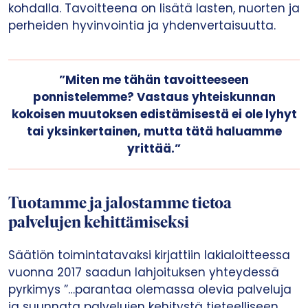
kohdalla. Tavoitteena on lisätä lasten, nuorten ja
perheiden hyvinvointia ja yhdenvertaisuutta.
”Miten me tähän tavoitteeseen
ponnistelemme? Vastaus yhteiskunnan
kokoisen muutoksen edistämisestä ei ole lyhyt
tai yksinkertainen, mutta tätä haluamme
yrittää.”
Tuotamme ja jalostamme tietoa
palvelujen kehittämiseksi
Säätiön toimintatavaksi kirjattiin lakialoitteessa
vuonna 2017 saadun lahjoituksen yhteydessä
pyrkimys ”…parantaa olemassa olevia palveluja
ja suunnata palvelujen kehitystä tieteelliseen