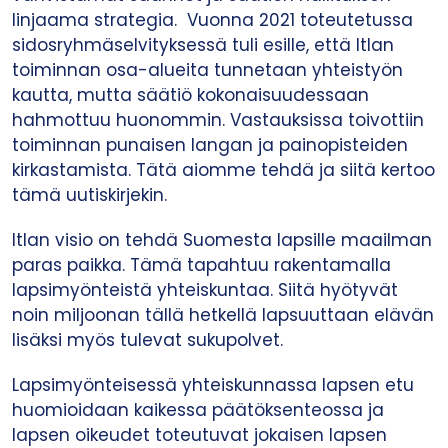
linjaama strategia. Vuonna 2021 toteutetussa
sidosryhmäselvityksessä tuli esille, että Itlan
toiminnan osa-alueita tunnetaan yhteistyön
kautta, mutta säätiö kokonaisuudessaan
hahmottuu huonommin. Vastauksissa toivottiin
toiminnan punaisen langan ja painopisteiden
kirkastamista. Tätä aiomme tehdä ja siitä kertoo
tämä uutiskirjekin.
Itlan visio on tehdä Suomesta lapsille maailman
paras paikka. Tämä tapahtuu rakentamalla
lapsimyönteistä yhteiskuntaa. Siitä hyötyvät
noin miljoonan tällä hetkellä lapsuuttaan elävän
lisäksi myös tulevat sukupolvet.
Lapsimyönteisessä yhteiskunnassa lapsen etu
huomioidaan kaikessa päätöksenteossa ja
lapsen oikeudet toteutuvat jokaisen lapsen