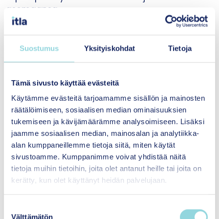
asemaansa.
Ungar kertoo kirjassaan Change Your World
(Sutherland House, 2020) esimerkin oman
Suostumus
Yksityiskohdat
Tietoja
tutkijanuransa mullistaneesta 15-vuotiaasta
tytöstä, joka voimaantui varastamalla autoja.
Hyvää tarkoittavien terapeuttien ja
Tämä sivusto käyttää evästeitä
sosiaalityöntekijöiden auttamisyritykset
Käytämme evästeitä tarjoamamme sisällön ja mainosten
näyttäytyivät tytölle täysin merkityksettöminä.
räätälöimiseen, sosiaalisen median ominaisuuksien
Tunne-elämän tai koulunkäynnin tuki ei
tukemiseen ja kävijämäärämme analysoimiseen. Lisäksi
tarjonnut mitään sellaista, mikä voisi kilpailla
jaamme sosiaalisen median, mainosalan ja analytiikka-
onnistuneiden varkauksien tarjoaman vallan
alan kumppaneillemme tietoja siitä, miten käytät
tunteen kanssa. Taitavan autovarkaan
sivustoamme. Kumppanimme voivat yhdistää näitä
identiteetti oli parasta, mitä tyttö oli onnistunut
tietoja muihin tietoihin, joita olet antanut heille tai joita on
turvakseen rakentamaan niistä aineksista, joita
kerätty, kun olet käyttänyt heidän palvelujaan.
hänellä oli käytössään.
S
Kouluopetuksessa pahasti jälkeen jäänyttä,
Välttämätön
u