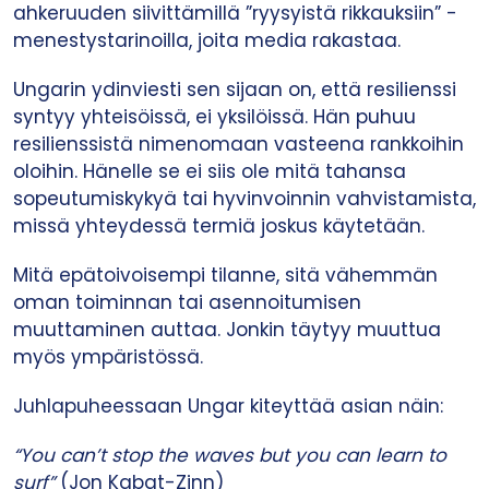
ahkeruuden siivittämillä ”ryysyistä rikkauksiin” -
menestystarinoilla, joita media rakastaa.
Ungarin ydinviesti sen sijaan on, että resilienssi
syntyy yhteisöissä, ei yksilöissä. Hän puhuu
resilienssistä nimenomaan vasteena rankkoihin
oloihin. Hänelle se ei siis ole mitä tahansa
sopeutumiskykyä tai hyvinvoinnin vahvistamista,
missä yhteydessä termiä joskus käytetään.
Mitä epätoivoisempi tilanne, sitä vähemmän
oman toiminnan tai asennoitumisen
muuttaminen auttaa. Jonkin täytyy muuttua
myös ympäristössä.
Juhlapuheessaan Ungar kiteyttää asian näin:
“You can’t stop the waves but you can learn to
surf”
(Jon Kabat-Zinn)