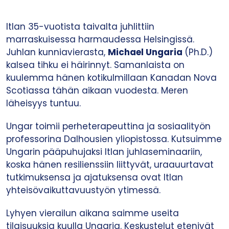
Itlan 35-vuotista taivalta juhlittiin
marraskuisessa harmaudessa Helsingissä.
Juhlan kunniavierasta,
Michael Ungaria
(Ph.D.)
kalsea tihku ei häirinnyt. Samanlaista on
kuulemma hänen kotikulmillaan Kanadan Nova
Scotiassa tähän aikaan vuodesta. Meren
läheisyys tuntuu.
Ungar toimii perheterapeuttina ja sosiaalityön
professorina Dalhousien yliopistossa. Kutsuimme
Ungarin pääpuhujaksi Itlan juhlaseminaariin,
koska hänen resilienssiin liittyvät, uraauurtavat
tutkimuksensa ja ajatuksensa ovat Itlan
yhteisövaikuttavuustyön ytimessä.
Lyhyen vierailun aikana saimme useita
tilaisuuksia kuulla Ungaria. Keskustelut etenivät