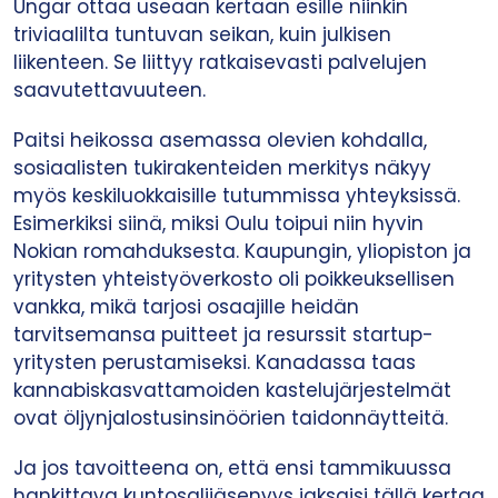
Ungar ottaa useaan kertaan esille niinkin
triviaalilta tuntuvan seikan, kuin julkisen
liikenteen. Se liittyy ratkaisevasti palvelujen
saavutettavuuteen.
Paitsi heikossa asemassa olevien kohdalla,
sosiaalisten tukirakenteiden merkitys näkyy
myös keskiluokkaisille tutummissa yhteyksissä.
Esimerkiksi siinä, miksi Oulu toipui niin hyvin
Nokian romahduksesta. Kaupungin, yliopiston ja
yritysten yhteistyöverkosto oli poikkeuksellisen
vankka, mikä tarjosi osaajille heidän
tarvitsemansa puitteet ja resurssit startup-
yritysten perustamiseksi. Kanadassa taas
kannabiskasvattamoiden kastelujärjestelmät
ovat öljynjalostusinsinöörien taidonnäytteitä.
Ja jos tavoitteena on, että ensi tammikuussa
hankittava kuntosalijäsenyys jaksaisi tällä kertaa