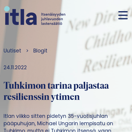
Siirry sisältöön
Uutiset
>
Blogit
24.11.2022
Tuhkimon tarina paljastaa
resilienssin ytimen
Itlan viikko sitten pidetyn 35-vuotisjuhlan
pääpuhujan, Michael Ungarin lempisatu on
Tuhkimo, mutta ei Tuhkimon itsensä, vaan