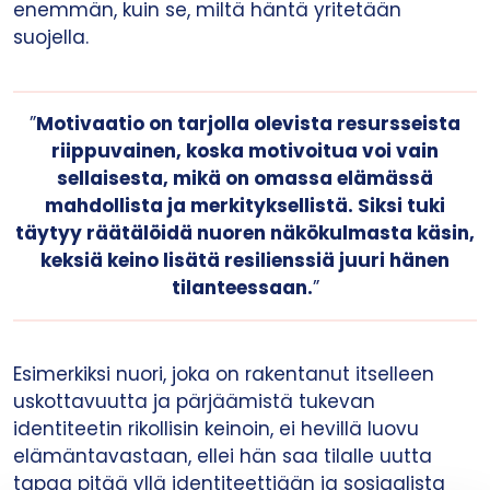
enemmän, kuin se, miltä häntä yritetään
suojella.
”
Motivaatio on tarjolla olevista resursseista
riippuvainen, koska motivoitua voi vain
sellaisesta, mikä on omassa elämässä
mahdollista ja merkityksellistä. Siksi tuki
täytyy räätälöidä nuoren näkökulmasta käsin,
keksiä keino lisätä resilienssiä juuri hänen
tilanteessaan.
”
Esimerkiksi nuori, joka on rakentanut itselleen
uskottavuutta ja pärjäämistä tukevan
identiteetin rikollisin keinoin, ei hevillä luovu
elämäntavastaan, ellei hän saa tilalle uutta
tapaa pitää yllä identiteettiään ja sosiaalista