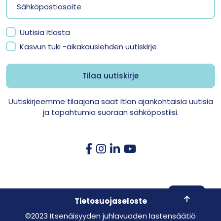
Uutisia Itlasta
Kasvun tuki -aikakauslehden uutiskirje
Uutiskirjeemme tilaajana saat Itlan ajankohtaisia uutisia
ja tapahtumia suoraan sähköpostiisi.
Skroll to 
Tietosuojaseloste
©2023 Itsenäisyyden juhlavuoden lastensäätiö