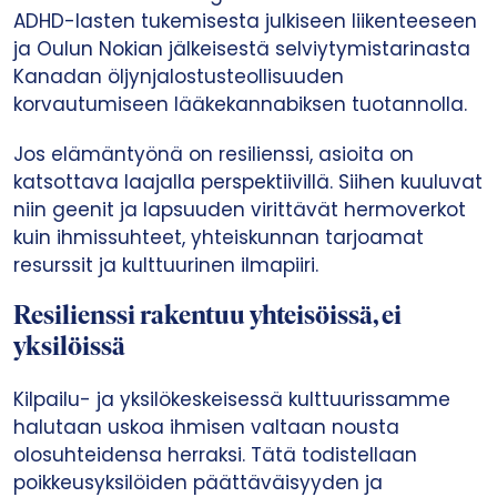
ADHD-lasten tukemisesta julkiseen liikenteeseen
ja Oulun Nokian jälkeisestä selviytymistarinasta
Kanadan öljynjalostusteollisuuden
korvautumiseen lääkekannabiksen tuotannolla.
Jos elämäntyönä on resilienssi, asioita on
katsottava laajalla perspektiivillä. Siihen kuuluvat
niin geenit ja lapsuuden virittävät hermoverkot
kuin ihmissuhteet, yhteiskunnan tarjoamat
resurssit ja kulttuurinen ilmapiiri.
Resilienssi rakentuu yhteisöissä, ei
yksilöissä
Kilpailu- ja yksilökeskeisessä kulttuurissamme
halutaan uskoa ihmisen valtaan nousta
olosuhteidensa herraksi. Tätä todistellaan
poikkeusyksilöiden päättäväisyyden ja