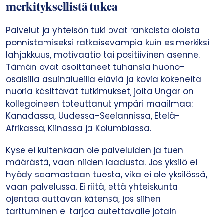
merkityksellistä tukea
Palvelut ja yhteisön tuki ovat rankoista oloista
ponnistamiseksi ratkaisevampia kuin esimerkiksi
lahjakkuus, motivaatio tai positiivinen asenne.
Tämän ovat osoittaneet tuhansia huono-
osaisilla asuinalueilla eläviä ja kovia kokeneita
nuoria käsittävät tutkimukset, joita Ungar on
kollegoineen toteuttanut ympäri maailmaa:
Kanadassa, Uudessa-Seelannissa, Etelä-
Afrikassa, Kiinassa ja Kolumbiassa.
Kyse ei kuitenkaan ole palveluiden ja tuen
määrästä, vaan niiden laadusta. Jos yksilö ei
hyödy saamastaan tuesta, vika ei ole yksilössä,
vaan palvelussa. Ei riitä, että yhteiskunta
ojentaa auttavan kätensä, jos siihen
tarttuminen ei tarjoa autettavalle jotain