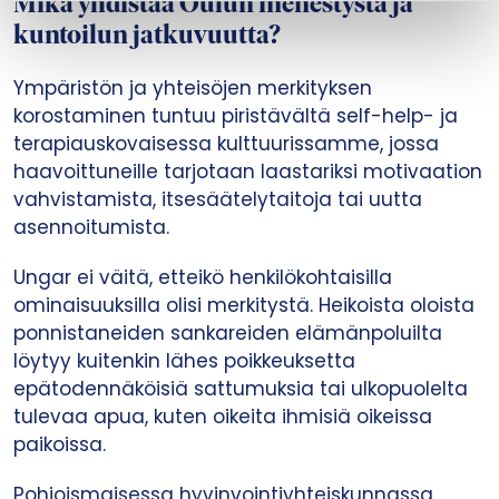
Mikä yhdistää Oulun menestystä ja
kuntoilun jatkuvuutta?
Ympäristön ja yhteisöjen merkityksen
korostaminen tuntuu piristävältä self-help- ja
terapiauskovaisessa kulttuurissamme, jossa
haavoittuneille tarjotaan laastariksi motivaation
vahvistamista, itsesäätelytaitoja tai uutta
asennoitumista.
Ungar ei väitä, etteikö henkilökohtaisilla
ominaisuuksilla olisi merkitystä. Heikoista oloista
ponnistaneiden sankareiden elämänpoluilta
löytyy kuitenkin lähes poikkeuksetta
epätodennäköisiä sattumuksia tai ulkopuolelta
tulevaa apua, kuten oikeita ihmisiä oikeissa
paikoissa.
Pohjoismaisessa hyvinvointiyhteiskunnassa