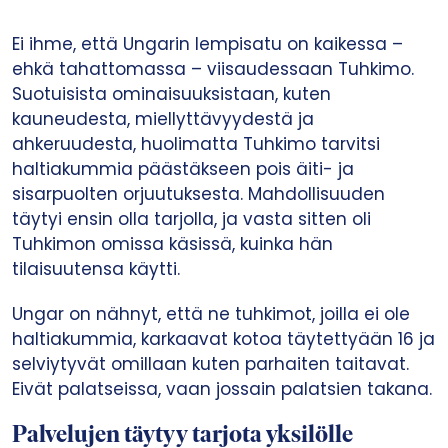
Ei ihme, että Ungarin lempisatu on kaikessa –
ehkä tahattomassa – viisaudessaan Tuhkimo.
Suotuisista ominaisuuksistaan, kuten
kauneudesta, miellyttävyydestä ja
ahkeruudesta, huolimatta Tuhkimo tarvitsi
haltiakummia päästäkseen pois äiti- ja
sisarpuolten orjuutuksesta. Mahdollisuuden
täytyi ensin olla tarjolla, ja vasta sitten oli
Tuhkimon omissa käsissä, kuinka hän
tilaisuutensa käytti.
Ungar on nähnyt, että ne tuhkimot, joilla ei ole
haltiakummia, karkaavat kotoa täytettyään 16 ja
selviytyvät omillaan kuten parhaiten taitavat.
Eivät palatseissa, vaan jossain palatsien takana.
Palvelujen täytyy tarjota yksilölle