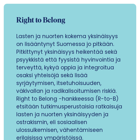
Right to Belong
Lasten ja nuorten kokema yksinäisyys
on lisääntynyt Suomessa jo pitkään.
Pitkittynyt yksinäisyys heikentää sekä
psyykkistä että fyysistä hyvinvointia ja
terveyttä, kykyä oppia ja integroitua
osaksi yhteisöjä sekä lisää
syrjäytymisen, itsetuhoisuuden,
väkivallan ja radikalisoitumisen riskiä.
Right to Belong -hankkeessa (R-to-B)
etsitään tutkimusperustaisia ratkaisuja
lasten ja nuorten yksinäisyyden ja
ostrakismin, eli sosiaalisen
ulossulkemisen, vähentämiseen
erilaisissa ympäristöissä.