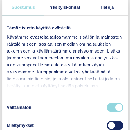
tavoitteena on tukea oppilaiden
Suostumus
Yksityiskohdat
Tietoja
myönteisiä opiskelu- ja elämänkulkuja
sekä edistää yhdenvertaisuutta
rakentamalla kokonaisvaltaista
Tämä sivusto käyttää evästeitä
hyvinvointia tukevaa kouluyhteisöä.
Käytämme evästeitä tarjoamamme sisällön ja mainosten
räätälöimiseen, sosiaalisen median ominaisuuksien
tukemiseen ja kävijämäärämme analysoimiseen. Lisäksi
Lue lisää
jaamme sosiaalisen median, mainosalan ja analytiikka-
alan kumppaneillemme tietoja siitä, miten käytät
sivustoamme. Kumppanimme voivat yhdistää näitä
tietoja muihin tietoihin, joita olet antanut heille tai joita on
kerätty, kun olet käyttänyt heidän palvelujaan.
S
Välttämätön
u
o
s
YOUNG-ohjelma strategisen tutkimuksen
Mieltymykset
t