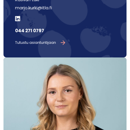
marjo.kurki@itla.fi
044 271 0797
Tutustu asiantuntijaan