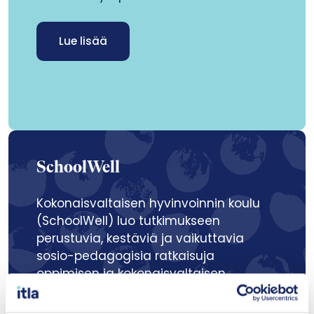
Lue lisää
SchoolWell
Kokonaisvaltaisen hyvinvoinnin koulu
(SchoolWell) luo tutkimukseen
perustuvia, kestäviä ja vaikuttavia
sosio-pedagogisia ratkaisuja
oppimisen ja kokonaisvaltaisen
hyvinvoinnin samanaikaiseen
edistämiseen peruskoulussa. Hankkeen