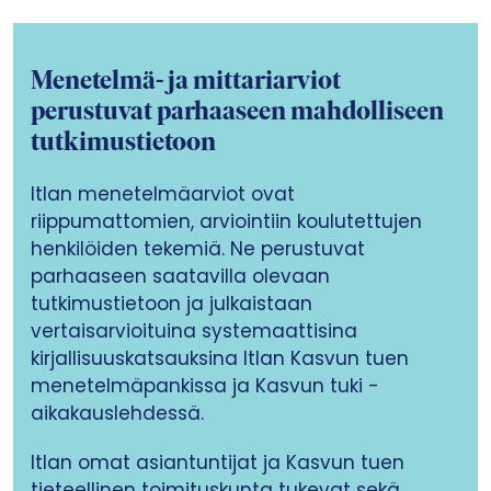
Menetelmä- ja mittariarviot
perustuvat parhaaseen mahdolliseen
tutkimustietoon
Itlan menetelmäarviot ovat
riippumattomien, arviointiin koulutettujen
henkilöiden tekemiä. Ne perustuvat
parhaaseen saatavilla olevaan
tutkimustietoon ja julkaistaan
vertaisarvioituina systemaattisina
kirjallisuuskatsauksina Itlan Kasvun tuen
menetelmäpankissa ja Kasvun tuki -
aikakauslehdessä.
Itlan omat asiantuntijat ja Kasvun tuen
tieteellinen toimituskunta tukevat sekä