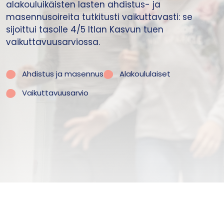
alakouluikäisten lasten ahdistus- ja
masennusoireita tutkitusti vaikuttavasti: se
sijoittui tasolle 4/5 Itlan Kasvun tuen
vaikuttavuusarviossa.
Ahdistus ja masennus
Alakoululaiset
Vaikuttavuusarvio