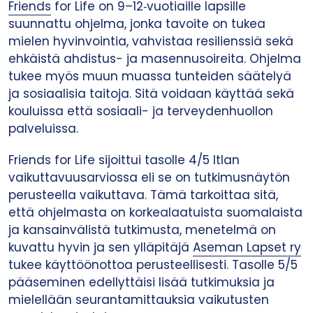
Friends
for Life on 9–12‑vuotiaille lapsille
suunnattu ohjelma, jonka tavoite on tukea
mielen hyvinvointia, vahvistaa resilienssiä sekä
ehkäistä ahdistus- ja masennusoireita. Ohjelma
tukee myös muun muassa tunteiden säätelyä
ja sosiaalisia taitoja. Sitä voidaan käyttää sekä
kouluissa että sosiaali- ja terveydenhuollon
palveluissa.
Friends for Life sijoittui tasolle 4/5 Itlan
vaikuttavuusarviossa eli se on tutkimusnäytön
perusteella vaikuttava. Tämä tarkoittaa sitä,
että ohjelmasta on korkealaatuista suomalaista
ja kansainvälistä tutkimusta, menetelmä on
kuvattu hyvin ja sen ylläpitäjä
Aseman Lapset ry
tukee käyttöönottoa perusteellisesti. Tasolle 5/5
pääseminen edellyttäisi lisää tutkimuksia ja
mielellään seurantamittauksia vaikutusten