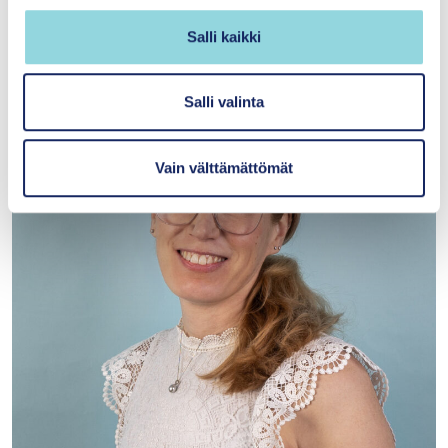
n
Lisätietoja
v
Salli kaikki
a
l
i
Salli valinta
n
t
Vain välttämättömät
a