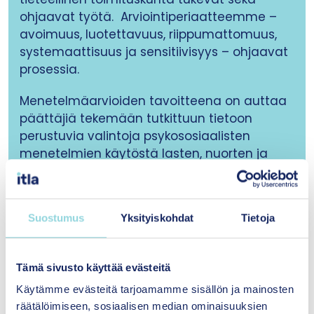
ohjaavat työtä. Arviointiperiaatteemme –
avoimuus, luotettavuus, riippumattomuus,
systemaattisuus ja sensitiivisyys – ohjaavat
prosessia. ​
Menetelmäarvioiden tavoitteena on auttaa
päättäjiä tekemään tutkittuun tietoon
perustuvia valintoja psykososiaalisten
menetelmien käytöstä lasten, nuorten ja
perheiden palveluissa.
Suostumus
Yksityiskohdat
Tietoja
Itlan Kasvun tuen menetelmäpankki
Tämä sivusto käyttää evästeitä
Käytämme evästeitä tarjoamamme sisällön ja mainosten
Löydät arviomme psykososiaalisten
räätälöimiseen, sosiaalisen median ominaisuuksien