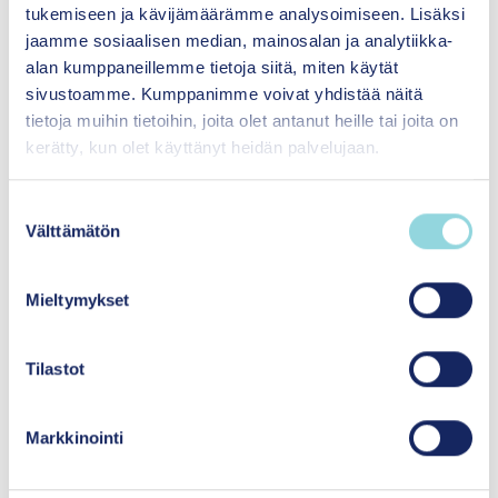
menetelmien vaikuttavuudesta
tukemiseen ja kävijämäärämme analysoimiseen. Lisäksi
Menetelmäpankistamme
.
jaamme sosiaalisen median, mainosalan ja analytiikka-
alan kumppaneillemme tietoja siitä, miten käytät
Menetelmäpankissa on toistaiseksi kahdella
sivustoamme. Kumppanimme voivat yhdistää näitä
eri asteikolla arvioituja menetelmiä. ​
tietoja muihin tietoihin, joita olet antanut heille tai joita on
Vuodesta 2022 lähtien vaikuttavuutta on
kerätty, kun olet käyttänyt heidän palvelujaan.
arvioitu asteikolla 1–5, tutkimuskirjallisuus
haetaan systemaattisesti ja arviot
S
julkaistaan vertaisarvioituina
Välttämätön
u
systemaattisina kirjallisuuskatsauksina. ​
o
Ennen vuotta 2022 tehdyt arviot ovat niin
s
Mieltymykset
sanottuja suppeita katsauksia ja ne on
t
arvioitu asteikolla 0–3.​
u
m
Tilastot
u
k
Markkinointi
Lue lisää Friends for life -menetelmästä ja tutustu
s
menetelmäarvioon
täällä
.
e