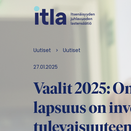
Siirry sisältöön
Uutiset
>
Uutiset
27.01.2025
Vaalit 2025: O
lapsuus on inv
tulevaisuute