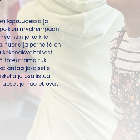
en lapsuudessa ja
ä poikien myöhempään
vointiin ja kaikilla
a, nuoria ja perheitä on
 kokonaisvaltaisesti.
sä toteuttama tuki
ä antaa jokaiselle
skella ja osallistua
apset ja nuoret ovat