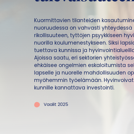
Kuormittavien tilanteiden kasautumin
nuoruudessa on vahvasti yhteydess
rikollisuuteen, tyttöjen psyykkiseen hyvin
nuorilla koulumenestykseen. Siksi lapsi
tuettava kunnissa ja hyvinvointialueilla
Ajoissa saatu, eri sektorien yhteistyös
ehkäisee ongelmien eskaloitumista sek
lapselle ja nuorelle mahdollisuuden opi
myöhemmin työelämään. Hyvinvoivat l
kunnille kannattava investointi.
Vaalit 2025