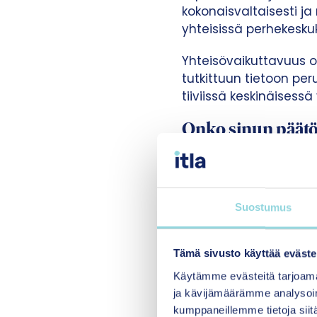
kokonaisvaltaisesti ja
yhteisissä perhekeskuk
Yhteisövaikuttavuus on
tutkittuun tietoon per
tiiviissä keskinäisess
Onko sinun päätö
Päättäjien on huomio
mukaan päätöksenteko
ennakoida.
Suostumus
Lapsia ja nuoria hyvin
ajoinsekäkehitettävä n
Tämä sivusto käyttää eväste
keinoja.
Käytämme evästeitä tarjoama
ja kävijämäärämme analysoim
Päätösten lapsivaikut
kumppaneillemme tietoja siitä
perustuva päätös ei a