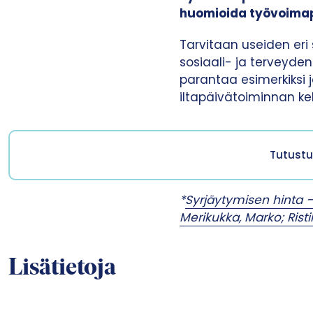
huomioida työvoimapal
t
a
Tarvitaan useiden eri
sosiaali- ja terveyden
parantaa esimerkiksi 
iltapäivätoiminnan keh
Tutustu
*
Syrjäytymisen hinta – 
Merikukka, Marko; Ristik
Lisätietoja