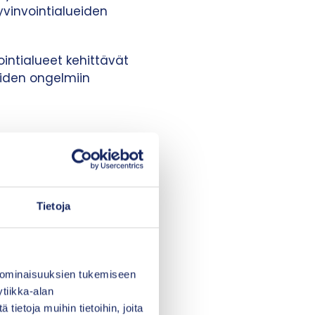
yvinvointialueiden
ointialueet kehittävät
heiden ongelmiin
sekä otettava nämä
on mahdollista
Tietoja
yvissä
uttaviksi todettujen
 ominaisuuksien tukemiseen
tiikka-alan
öksenteossa. Tietoon
ietoja muihin tietoihin, joita