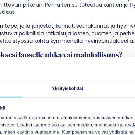
 riittävän pitkään. Parhaiten se toteutuu
kuntien ja h
sissa.
 tapa, jolla järjestöt, kunnat, seurakunnat ja hyvinv
ustuvia paikallisia ratkaisuja lasten, nuorten ja per
ä yhteistyössä kohta kymmenellä hyvinvointialueella.
ksesi lapselle uhka vai mahdollisuus?
itava ratkaisujen vaikutukset lapsiin ja nuoriin 
on. Lasten ja nuorten elämään liittyviä ilmiöitä 
Yksityiskohdat
vointialueella koskettavat ilmiöt on tunnistettava h
iihin paikallisia ratkaisuja ja otettava käyttöön vaik
itä
mme sisällön ja mainosten räätälöimiseen, sosiaalisen median
iseen. Lisäksi jaamme sosiaalisen median, mainosalan ja analy
ukset on arvioitava ja tulokset hyödynnettävä päät
, miten käytät sivustoamme. Kumppanimme voivat yhdistää näitä t
iheuta hukkainvestointeja.