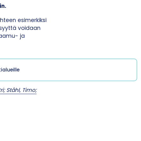
in.
hteen esimerkiksi
lisyyttä voidaan
 aamu- ja
alueille
; Ståhl, Timo;