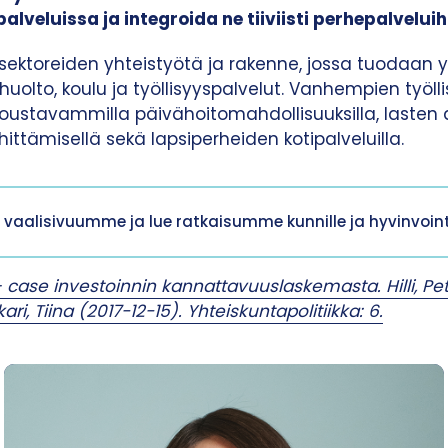
veluissa ja integroida ne tiiviisti perhepalveluih
 sektoreiden yhteistyötä ja rakenne, jossa tuodaan y
huolto, koulu ja työllisyyspalvelut. Vanhempien työl
joustavammilla päivähoitomahdollisuuksilla, lasten
ittämisellä sekä lapsiperheiden kotipalveluilla.
 vaalisivuumme ja lue ratkaisumme kunnille ja hyvinvointi
case investoinnin kannattavuuslaskemasta. Hilli, Petri
ari, Tiina (2017-12-15). Yhteiskuntapolitiikka: 6.