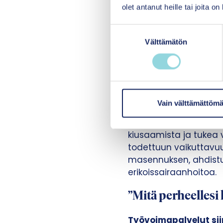
olet antanut heille tai joita o
Korvatulehdus tai 
S
hoitaa tutkitusti 
Välttämätön
u
o
Lasten ja nuorten mi
s
vaikuttavasti.
t
u
Erityisesti perustasol
m
Vain välttämättömä
tarvitaan helposti sa
u
toimintatapoja ja mene
k
kiusaamista ja tukea
s
todettuun vaikuttavuu
e
masennuksen, ahdistun
n
erikoissairaanhoitoa.
v
a
”Mitä perheellesi
l
i
Työvoimapalvelut sii
n