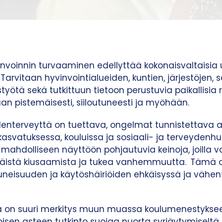
invoinnin turvaaminen edellyttää kokonaisvaltaisia 
Tarvitaan hyvinvointialueiden, kuntien, järjestöjen, 
istyötä sekä tutkittuun tietoon perustuvia paikallisia 
an pistemäisesti, siiloutuneesti ja myöhään.
lenterveyttä on tuettava, ongelmat tunnistettava a
kasvatuksessa, kouluissa ja sosiaali- ja terveydenh
ahdolliseen näyttöön pohjautuvia keinoja, joilla 
ehkäistä kiusaamista ja tukea vanhemmuutta.
Tämä o
eisuuden ja käytöshäiriöiden ehkäisyssä ja vähent
lla on suuri merkitys muun muassa koulumenestyksee
oisen asteen tutkinto suojaa nuorta syrjäytymiseltä 