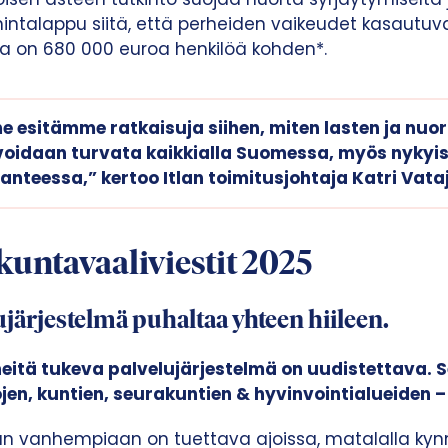
hintalappu siitä, että perheiden vaikeudet kasautuvat
oa on 680 000 euroa henkilöä kohden*.
 esitämme ratkaisuja siihen, miten lasten ja nuor
oidaan turvata kaikkialla Suomessa, myös nykyis
lanteessa,” kertoo Itlan toimitusjohtaja
Katri Vata
 kuntavaaliviestit 2025
ujärjestelmä puhaltaa yhteen hiileen.
heitä tukeva palvelujärjestelmä on uudistettava. S
öjen, kuntien, seurakuntien & hyvinvointialueiden –
dän vanhempiaan on tuettava ajoissa, matalalla kynn