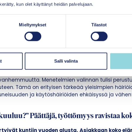
n kerätty, kun olet käyttänyt heidän palvelujaan.
käytöshäiriö. Angiina tai ahdistus. Kaikki
vaikuttavilla menetelmillä.
Mieltymykset
Tilastot
elenterveysongelmat on mahdollista tunnistaa ajoi
le – varhaiskasvatukseen, kouluihin ja sosiaali- ja t
t
Salli valinta
atavilla olevia, parhaaseen mahdolliseen näyttöön 
telmiä. Niillä voidaan mm. edistää sosiaalisia tait
 vanhemmuutta. Menetelmien valinnan tulisi perust
teen. Tämä on erityisen tärkeää yleisimpien häiriöi
eisuuden ja käytöshäiriöiden ehkäisyssä ja vähent
 kuuluu?” Päättäjä, työttömyys ravistaa ko
rtyivät kuntiin vuoden alusta.
Asiakkaan koko elä