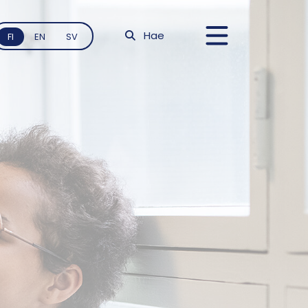
Hae
FI
EN
SV