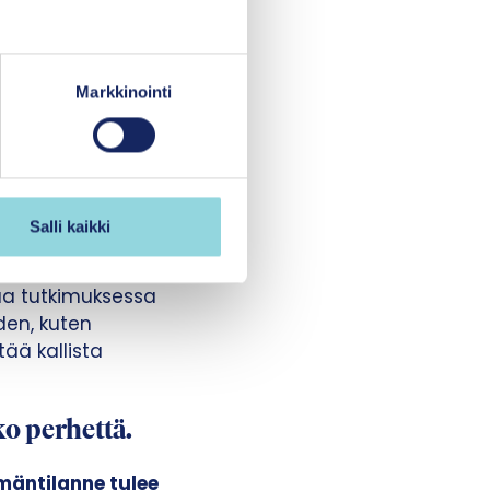
a näitä tulee
Markkinointi
ssa ja hoitaa
erveydenhuoltoon –
Salli kaikki
pohjautuvia
oja, ehkäistä
ua tutkimuksessa
den, kuten
ää kallista
ko perhettä.
mäntilanne tulee