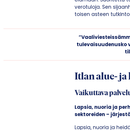
verotuloja. Sen sijaan
toisen asteen tutkint
”Vaaliviesteissämme
tulevaisuudenusko v
ti
Itlan alue- ja
Vaikuttava palvel
Lapsia, nuoria ja per
sektoreiden – järjest
Lapsia, nuoria ja hei