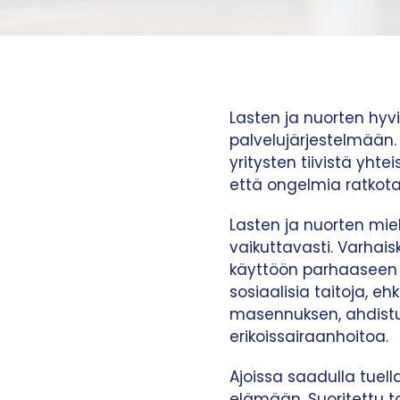
Lasten ja nuorten hyv
palvelujärjestelmään. 
yritysten tiivistä yhte
että ongelmia ratkota
Lasten ja nuorten mie
vaikuttavasti. Varhais
käyttöön parhaaseen m
sosiaalisia taitoja, 
masennuksen, ahdistun
erikoissairaanhoitoa.
Ajoissa saadulla tue
elämään. Suoritettu t