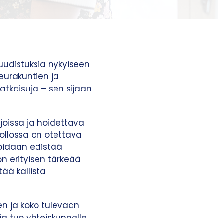
uudistuksia nykyiseen
seurakuntien ja
ratkaisuja – sen sijaan
joissa ja hoidettava
uollossa on otettava
voidaan edistää
n erityisen tärkeää
ää kallista
n ja koko tulevaan
ja tuo yhteiskunnalle