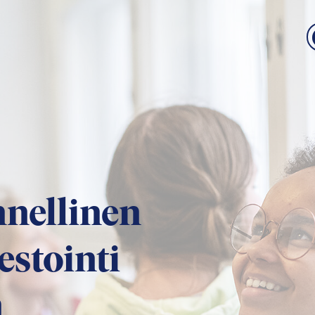
nnellinen
estointi
en