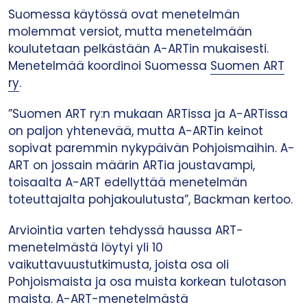
Suomessa käytössä ovat menetelmän
molemmat versiot, mutta menetelmään
koulutetaan pelkästään A-ARTin mukaisesti.
Menetelmää koordinoi Suomessa
Suomen ART
ry
.
”Suomen ART ry:n mukaan ARTissa ja A-ARTissa
on paljon yhtenevää, mutta A-ARTin keinot
sopivat paremmin nykypäivän Pohjoismaihin. A-
ART on jossain määrin ARTia joustavampi,
toisaalta A-ART edellyttää menetelmän
toteuttajalta pohjakoulutusta”, Backman kertoo.
Arviointia varten tehdyssä haussa ART-
menetelmästä löytyi yli 10
vaikuttavuustutkimusta, joista osa oli
Pohjoismaista ja osa muista korkean tulotason
maista. A-ART-menetelmästä