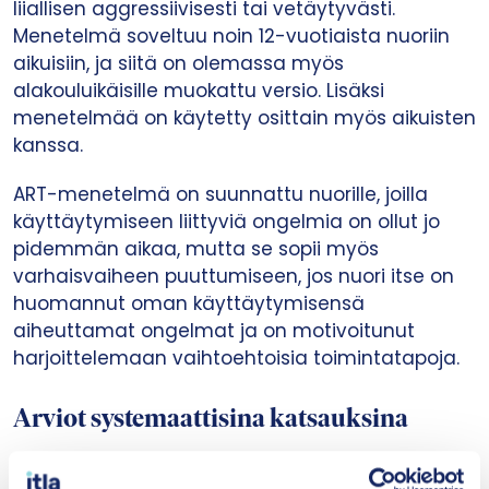
liiallisen aggressiivisesti tai vetäytyvästi.
Menetelmä soveltuu noin 12-vuotiaista nuoriin
aikuisiin, ja siitä on olemassa myös
alakouluikäisille muokattu versio. Lisäksi
menetelmää on käytetty osittain myös aikuisten
kanssa.
ART-menetelmä on suunnattu nuorille, joilla
käyttäytymiseen liittyviä ongelmia on ollut jo
pidemmän aikaa, mutta se sopii myös
varhaisvaiheen puuttumiseen, jos nuori itse on
huomannut oman käyttäytymisensä
aiheuttamat ongelmat ja on motivoitunut
harjoittelemaan vaihtoehtoisia toimintatapoja.
Arviot systemaattisina katsauksina
Kasvun tuen menetelmäarviot tehdään