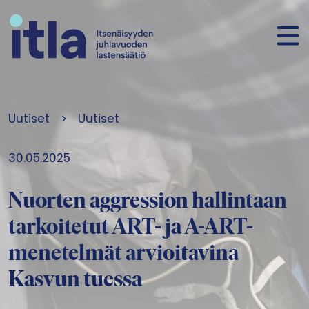
Siirry sisältöön
Uutiset
>
Uutiset
30.05.2025
Nuorten aggression hallintaan
tarkoitetut ART- ja A-ART-
menetelmät arvioitavina
Kasvun tuessa