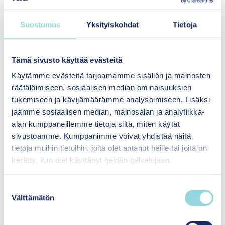
systemaattisina katsauksina. Systemaattisten
katsausten avulla saadaan luotettavampaa
Suostumus
Yksityiskohdat
Tietoja
tietoa, sillä niissä haetaan keskeisistä
kansainvälisistä tietokannoista kaikkea
menetelmästä tehtyä tutkimusta.
Tämä sivusto käyttää evästeitä
Arvioinneissa selvitetään, onko arvioitavana
Käytämme evästeitä tarjoamamme sisällön ja mainosten
olevalla psykososiaalisella menetelmällä suoraa
räätälöimiseen, sosiaalisen median ominaisuuksien
tukemiseen ja kävijämäärämme analysoimiseen. Lisäksi
tai välillistä näyttöön perustuvaa vaikuttavuutta
jaamme sosiaalisen median, mainosalan ja analytiikka-
johonkin tiettyyn lasten ja nuorten
alan kumppaneillemme tietoja siitä, miten käytät
mielenterveyttä edistävään tavoitteeseen
sivustoamme. Kumppanimme voivat yhdistää näitä
suomalaisessa kontekstissa.
tietoja muihin tietoihin, joita olet antanut heille tai joita on
kerätty, kun olet käyttänyt heidän palvelujaan.
”Systemaattisissa kirjallisuuskatsauksissa
arvioitsijat käyvät huolellisesti läpi
menetelmästä tehdyt vaikuttavuustutkimukset
S
Välttämätön
ja pisteyttävät ne tarkasti”, Backman kertoo.
u
o
Menetelmän kokonaisarvio muodostuu
s